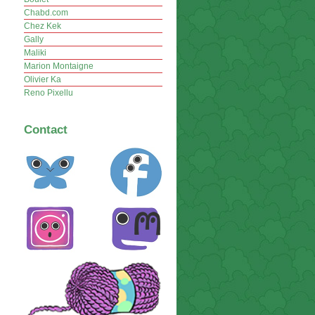
Chabd.com
Chez Kek
Gally
Maliki
Marion Montaigne
Olivier Ka
Reno Pixellu
Contact