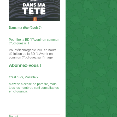
Dans ma tête (épuisé)
Pour lire la BD "l'Avenir en commun
?", cliquez ici !
Pour télécharger le PDF en haute
définition de la BD "L'Avenir en
commun ?", cliquez sur l'image !
Abonnez-vous !
C'est quoi, Mazette ?
Mazette a cessé de paraître, mais
tous les numéros sont consultables
en cliquant ici
Boulet