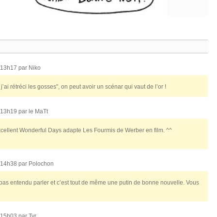
 13h17 par
Niko
j’ai rétréci les gosses", on peut avoir un scénar qui vaut de l’or !
 13h19 par
le MaTt
excellent Wonderful Days adapte Les Fourmis de Werber en film. ^^
 14h38 par
Polochon
s pas entendu parler et c’est tout de même une putin de bonne nouvelle. Vous
 15h03 par
Tyr