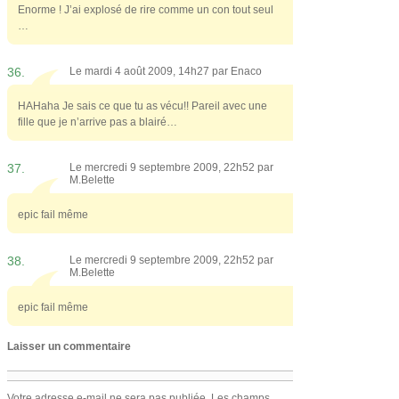
Enorme ! J’ai explosé de rire comme un con tout seul
…
36.
Le mardi 4 août 2009, 14h27 par
Enaco
HAHaha Je sais ce que tu as vécu!! Pareil avec une
fille que je n’arrive pas a blairé…
37.
Le mercredi 9 septembre 2009, 22h52 par
M.Belette
epic fail même
38.
Le mercredi 9 septembre 2009, 22h52 par
M.Belette
epic fail même
Laisser un commentaire
Votre adresse e-mail ne sera pas publiée.
Les champs