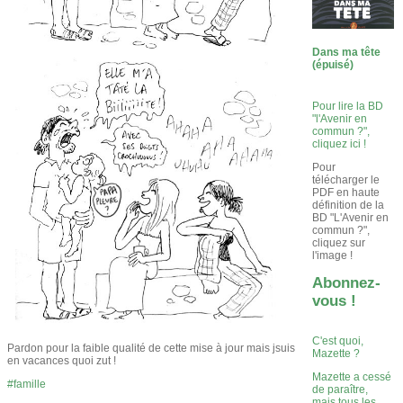
Dans ma tête
(épuisé)
Pour lire la BD
"l'Avenir en
commun ?",
cliquez ici !
Pour
télécharger le
PDF en haute
définition de la
BD "L'Avenir en
commun ?",
cliquez sur
l'image !
Abonnez-
vous !
C'est quoi,
Pardon pour la faible qualité de cette mise à jour mais jsuis
Mazette ?
en vacances quoi zut !
Mazette a cessé
famille
de paraître,
mais tous les