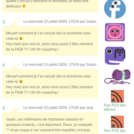
quand c’est qu’il descend le monsieur, je need une
dédicace
3.
Le mercredi 15 juillet 2009, 17h29 par
Sciam
Mouarf comment je l’ai calculé dès la troisième case
celle-là
Hey mais que vois-je, alors vous aussi z’êtes membre
de la FIGB ?! ! ! Ah Ah coupaing !
4.
Le mercredi 15 juillet 2009, 17h29 par
Sciam
Mouarf comment je l’ai calculé dès la troisième case
celle-là
Hey mais que vois-je, alors vous aussi z’êtes membre
de la FIGB ?! ! ! Ah Ah coupaing !
Flux RSS des
5.
Le mercredi 15 juillet 2009, 17h35 par
zerg
articles
raaah, ces millénaires de machisme balayés en
quelques instants, c’est déprimant. Reno, je compatis.
^^ et pis maya a l’air vraiment très inquiète c’est pas
Flux RSS des