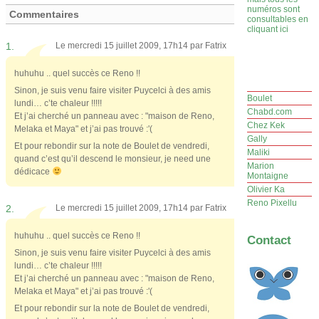
numéros sont
Commentaires
consultables en
cliquant ici
1.
Le mercredi 15 juillet 2009, 17h14 par
Fatrix
huhuhu .. quel succès ce Reno !!
Sinon, je suis venu faire visiter Puycelci à des amis
Boulet
lundi… c’te chaleur !!!!!
Chabd.com
Et j’ai cherché un panneau avec : "maison de Reno,
Chez Kek
Melaka et Maya" et j’ai pas trouvé :'(
Gally
Et pour rebondir sur la note de Boulet de vendredi,
Maliki
quand c’est qu’il descend le monsieur, je need une
Marion
dédicace
Montaigne
Olivier Ka
Reno Pixellu
2.
Le mercredi 15 juillet 2009, 17h14 par
Fatrix
huhuhu .. quel succès ce Reno !!
Contact
Sinon, je suis venu faire visiter Puycelci à des amis
lundi… c’te chaleur !!!!!
Et j’ai cherché un panneau avec : "maison de Reno,
Melaka et Maya" et j’ai pas trouvé :'(
Et pour rebondir sur la note de Boulet de vendredi,