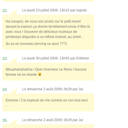
32.
Le jeudi 23 juillet 2009, 13h15 par
ingridx
Ha (soupir), de vous voir posés sur le petit muret
devant la maison ça donne terriblement envie d’être là
avec vous ! Souvenir de délicieux rouleaux de
printemps dégustés à ce même endroit, au soleil…
(tu as un nouveau percing ou quoi ???)
33.
Le jeudi 30 juillet 2009, 13h55 par
Erlikhan
Mouahahahahha ! Quel charmeur ce Reno ! Aucune
femme ne lui résiste
34.
Le dimanche 2 août 2009, 0h29 par
Jul
Enorme ! J’ai explosé de rire comme un con tout seul
…
35.
Le dimanche 2 août 2009, 0h29 par
Jul