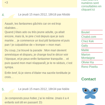
<3
numéros sont
consultables en
cliquant ici
4.
Le jeudi 15 mars 2012, 18h16 par
Allobb
Aaaah, les fantasmes gâchés car on est trop
réalistes…
Quand j’étais ado ou très jeune adulte, ça allait
Boulet
encore, mais là, le pire c’est depuis que je suis
Chabd.com
mariée… je commence un tout piti fantasme et puis
Chez Kek
pan ! je culpabilise de « tromper » mon mari.
Gally
Maliki
Du coup, j’ai trouvé la parade : Mon mari devient
amnésique et disparu, je change tout le décor voir
Marion
Montaigne
l’époque, et je peux enfin fantasmer tranquille… et
Olivier Ka
puis quand mon mari réapparaît, je le re-séduis, c’est
Reno Pixellu
sympa.
Enfin bref, là je viens d’étaler ma sacrée torditude je
crois…
Contact
5.
Le jeudi 15 mars 2012, 18h34 par
Adèle
Je comprends pour Astier, j’ai le même. (mais il a 4
enfants soit dit en passant :D)