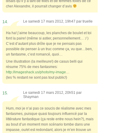
disais qu’il y a tant de filles et de femmes folles de ce
cher Alexandre, il pourrait changer d’avis
14.
Le samedi 17 mars 2012, 19h47 par
truelle
Ha ha! j’aime beaucoup, les planches de boulet et toi
font la paire! (même si astier, personnellement… :/ )
C’est d’autant plus drôle que je ne pensais pas
possible de penser à un truc comme ça, vu que…ben,
un fantasme, c’est romancé, quoi…
Une illustration (la meilleure!) de casus belli qui
résume 75% de mes fantasmes:
http://imageshack.us/photo/my-image
…
(les % restant ne sont pas tout public!)
15.
Le samedi 17 mars 2012, 20h51 par
Shayman
Hum, moi je n’ai pas ce soucis de réalisme avec mes
fantasmes, puisque quasi toujours influencé par la
littérature fantastique (ça reste entre nous hein?), mais
au bout d’un moment mon scénario tombe dans une
impasse, ou/et est redondant, alors je m’en trouve un