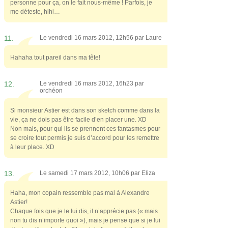
personne pour ça, on le fait nous-même ! Parfois, je
me déteste, hihi…
11.
Le vendredi 16 mars 2012, 12h56 par
Laure
Hahaha tout pareil dans ma tête!
12.
Le vendredi 16 mars 2012, 16h23 par
orchéon
Si monsieur Astier est dans son sketch comme dans la
vie, ça ne dois pas être facile d’en placer une. XD
Non mais, pour qui ils se prennent ces fantasmes pour
se croire tout permis je suis d’accord pour les remettre
à leur place. XD
13.
Le samedi 17 mars 2012, 10h06 par
Eliza
Haha, mon copain ressemble pas mal à Alexandre
Astier!
Chaque fois que je le lui dis, il n’apprécie pas (« mais
non tu dis n’importe quoi »), mais je pense que si je lui