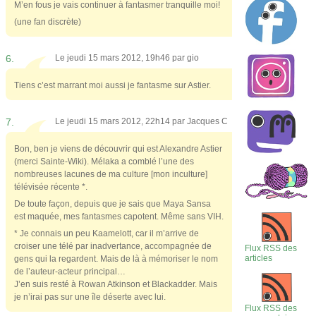
M’en fous je vais continuer à fantasmer tranquille moi!
(une fan discrète)
6.
Le jeudi 15 mars 2012, 19h46 par
gio
Tiens c’est marrant moi aussi je fantasme sur Astier.
7.
Le jeudi 15 mars 2012, 22h14 par
Jacques C
Bon, ben je viens de découvrir qui est Alexandre Astier
(merci Sainte-Wiki). Mélaka a comblé l’une des
nombreuses lacunes de ma culture [mon inculture]
télévisée récente *.
De toute façon, depuis que je sais que Maya Sansa
est maquée, mes fantasmes capotent. Même sans VIH.
* Je connais un peu Kaamelott, car il m’arrive de
croiser une télé par inadvertance, accompagnée de
Flux RSS des
articles
gens qui la regardent. Mais de là à mémoriser le nom
de l’auteur-acteur principal…
J’en suis resté à Rowan Atkinson et Blackadder. Mais
je n’irai pas sur une île déserte avec lui.
Flux RSS des