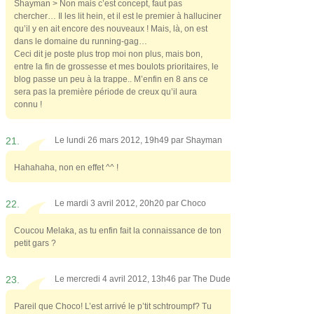
Shayman > Non mais c’est concept, faut pas
chercher… Il les lit hein, et il est le premier à halluciner
qu’il y en ait encore des nouveaux ! Mais, là, on est
dans le domaine du running-gag…
Ceci dit je poste plus trop moi non plus, mais bon,
entre la fin de grossesse et mes boulots prioritaires, le
blog passe un peu à la trappe.. M’enfin en 8 ans ce
sera pas la première période de creux qu’il aura
connu !
21.
Le lundi 26 mars 2012, 19h49 par
Shayman
Hahahaha, non en effet ^^ !
22.
Le mardi 3 avril 2012, 20h20 par
Choco
Coucou Melaka, as tu enfin fait la connaissance de ton
petit gars ?
23.
Le mercredi 4 avril 2012, 13h46 par
The Dude
Pareil que Choco! L’est arrivé le p’tit schtroumpf? Tu