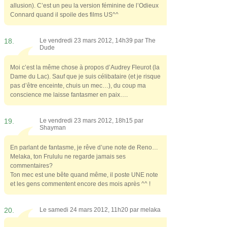
allusion). C’est un peu la version féminine de l’Odieux
Connard quand il spoile des films US^^
18.
Le vendredi 23 mars 2012, 14h39 par
The
Dude
Moi c’est la même chose à propos d’Audrey Fleurot (la
Dame du Lac). Sauf que je suis célibataire (et je risque
pas d’être enceinte, chuis un mec…), du coup ma
conscience me laisse fantasmer en paix….
19.
Le vendredi 23 mars 2012, 18h15 par
Shayman
En parlant de fantasme, je rêve d’une note de Reno…
Melaka, ton Frululu ne regarde jamais ses
commentaires?
Ton mec est une bête quand même, il poste UNE note
et les gens commentent encore des mois après ^^ !
20.
Le samedi 24 mars 2012, 11h20 par
melaka