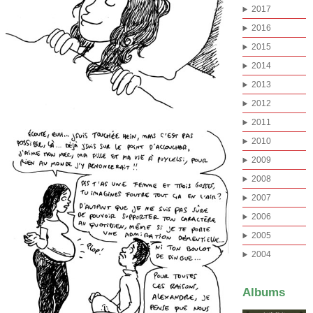
2017
2016
2015
2014
2013
2012
2011
2010
2009
2008
2007
2006
2005
2004
Albums