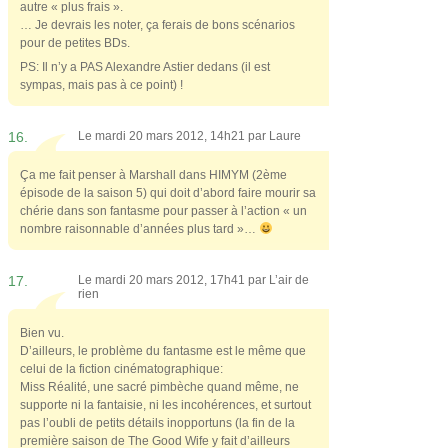
autre « plus frais ».
… Je devrais les noter, ça ferais de bons scénarios
pour de petites BDs.
PS: Il n’y a PAS Alexandre Astier dedans (il est
sympas, mais pas à ce point) !
16.
Le mardi 20 mars 2012, 14h21 par
Laure
Ça me fait penser à Marshall dans HIMYM (2ème
épisode de la saison 5) qui doit d’abord faire mourir sa
chérie dans son fantasme pour passer à l’action « un
nombre raisonnable d’années plus tard »…
17.
Le mardi 20 mars 2012, 17h41 par
L’air de
rien
Bien vu.
D’ailleurs, le problème du fantasme est le même que
celui de la fiction cinématographique:
Miss Réalité, une sacré pimbèche quand même, ne
supporte ni la fantaisie, ni les incohérences, et surtout
pas l’oubli de petits détails inopportuns (la fin de la
première saison de The Good Wife y fait d’ailleurs