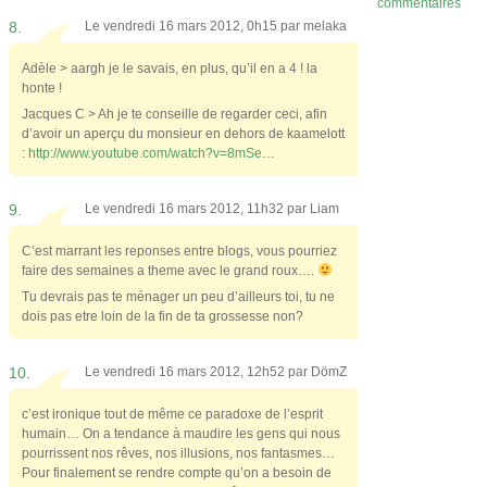
commentaires
8.
Le vendredi 16 mars 2012, 0h15 par
melaka
Adèle > aargh je le savais, en plus, qu’il en a 4 ! la
honte !
Jacques C > Ah je te conseille de regarder ceci, afin
d’avoir un aperçu du monsieur en dehors de kaamelott
:
http://www.youtube.com/watch?v=8mSe
…
9.
Le vendredi 16 mars 2012, 11h32 par
Liam
C’est marrant les reponses entre blogs, vous pourriez
faire des semaines a theme avec le grand roux….
Tu devrais pas te ménager un peu d’ailleurs toi, tu ne
dois pas etre loin de la fin de ta grossesse non?
10.
Le vendredi 16 mars 2012, 12h52 par
DömZ
c’est ironique tout de même ce paradoxe de l’esprit
humain… On a tendance à maudire les gens qui nous
pourrissent nos rêves, nos illusions, nos fantasmes…
Pour finalement se rendre compte qu’on a besoin de