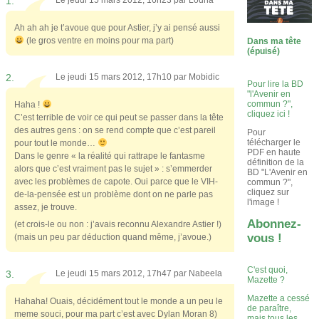
1.
Le jeudi 15 mars 2012, 16h23 par
Louna
Ah ah ah je t’avoue que pour Astier, j’y ai pensé aussi
(le gros ventre en moins pour ma part)
Dans ma tête
(épuisé)
2.
Le jeudi 15 mars 2012, 17h10 par
Mobidic
Pour lire la BD
"l'Avenir en
commun ?",
Haha !
cliquez ici !
C’est terrible de voir ce qui peut se passer dans la tête
des autres gens : on se rend compte que c’est pareil
Pour
télécharger le
pour tout le monde…
PDF en haute
Dans le genre « la réalité qui rattrape le fantasme
définition de la
alors que c’est vraiment pas le sujet » : s’emmerder
BD "L'Avenir en
avec les problèmes de capote. Oui parce que le VIH-
commun ?",
cliquez sur
de-la-pensée est un problème dont on ne parle pas
l'image !
assez, je trouve.
Abonnez-
(et crois-le ou non : j’avais reconnu Alexandre Astier !)
vous !
(mais un peu par déduction quand même, j’avoue.)
C'est quoi,
3.
Le jeudi 15 mars 2012, 17h47 par
Nabeela
Mazette ?
Mazette a cessé
Hahaha! Ouais, décidément tout le monde a un peu le
de paraître,
meme souci, pour ma part c’est avec Dylan Moran 8)
mais tous les