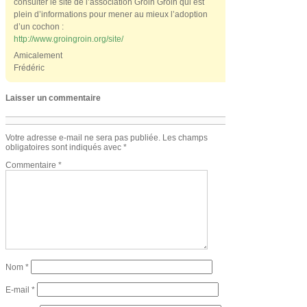
consulter le site de l’association Groin Groin qui est
plein d’informations pour mener au mieux l’adoption
d’un cochon :
http://www.groingroin.org/site/
Amicalement
Frédéric
Laisser un commentaire
Votre adresse e-mail ne sera pas publiée.
Les champs
obligatoires sont indiqués avec
*
Commentaire
*
Nom
*
E-mail
*