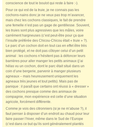
conscience de tout le boulot qui reste à faire :-).
Pour ce qui est de la truie, je ne connais pas les
cochons-nains donc je ne veux pas trop m’avancer,
mais chez les cochons classiques, le fait de prendre
une femelle n’est pas un gage de gentillesse. Souvent,
les truies sont plus agressives que les mâles, voire
carrément hargneuses (c’est peut-être pour ça que
l’insulte préférée des Chicou-Chicou était « truie » ?).
Le parc d’un cochon doit en tout cas en effet être très
bien protégé, et ne doit pas côtoyer celui d’un petit
animal : les cochons n’hésitent pas à défoncer leurs
barrières pour aller manger les petits animaux (j’ai
hélas vu un cochon, dont le parc était situé dans un
coin d’une bergerie, parvenir à manger plusieurs
agneaux – mais heureusement uniquement les
agneaux très jeunes et tout petits). Mais pas de
panique : il paraît que certains ont réussi à « dresser »
des cochons presque comme des animaux de
compagnie, mon expérience est celle d’une situation
agricole, forcément différente.
Comme je vois des citronniers (si je ne m’abuse ?), il
faut penser à disposer d’un endroit au chaud pour leur
faire passer l’hiver, même dans le Sud de l’Europe
(c’est dans ce but qu’ils sont généralement plantés