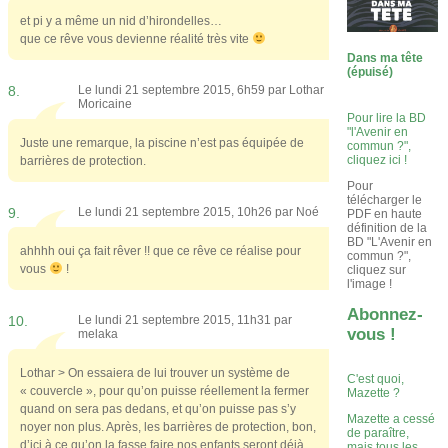
et pi y a même un nid d’hirondelles…
que ce rêve vous devienne réalité très vite
Dans ma tête
(épuisé)
8.
Le lundi 21 septembre 2015, 6h59 par
Lothar
Moricaine
Pour lire la BD
"l'Avenir en
Juste une remarque, la piscine n’est pas équipée de
commun ?",
cliquez ici !
barrières de protection.
Pour
télécharger le
9.
Le lundi 21 septembre 2015, 10h26 par
Noé
PDF en haute
définition de la
BD "L'Avenir en
ahhhh oui ça fait rêver !! que ce rêve ce réalise pour
commun ?",
vous
!
cliquez sur
l'image !
Abonnez-
10.
Le lundi 21 septembre 2015, 11h31 par
vous !
melaka
Lothar > On essaiera de lui trouver un système de
C'est quoi,
« couvercle », pour qu’on puisse réellement la fermer
Mazette ?
quand on sera pas dedans, et qu’on puisse pas s’y
Mazette a cessé
noyer non plus. Après, les barrières de protection, bon,
de paraître,
d’ici à ce qu’on la fasse faire nos enfants seront déjà
mais tous les