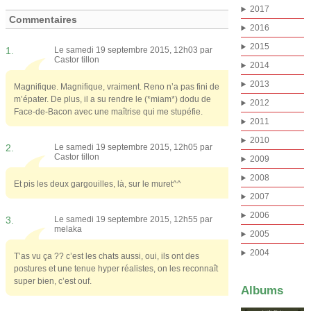
2017
Commentaires
2016
2015
1.
Le samedi 19 septembre 2015, 12h03 par
Castor tillon
2014
2013
Magnifique. Magnifique, vraiment. Reno n’a pas fini de
m’épater. De plus, il a su rendre le (*miam*) dodu de
2012
Face-de-Bacon avec une maîtrise qui me stupéfie.
2011
2010
2.
Le samedi 19 septembre 2015, 12h05 par
Castor tillon
2009
2008
Et pis les deux gargouilles, là, sur le muret^^
2007
2006
3.
Le samedi 19 septembre 2015, 12h55 par
melaka
2005
2004
T’as vu ça ?? c’est les chats aussi, oui, ils ont des
postures et une tenue hyper réalistes, on les reconnaît
super bien, c’est ouf.
Albums