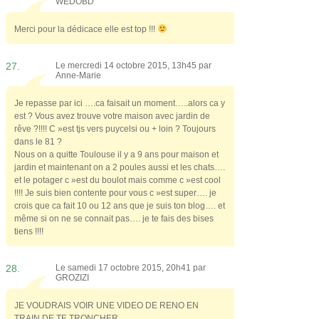
WEDOBD
Merci pour la dédicace elle est top !!!
27.
Le mercredi 14 octobre 2015, 13h45 par
Anne-Marie
Je repasse par ici ….ca faisait un moment…..alors ca y
est ? Vous avez trouve votre maison avec jardin de
rêve ?!!!! C »est tjs vers puycelsi ou + loin ? Toujours
dans le 81 ?
Nous on a quitte Toulouse il y a 9 ans pour maison et
jardin et maintenant on a 2 poules aussi et les chats….
et le potager c »est du boulot mais comme c »est cool
!!!! Je suis bien contente pour vous c »est super…. je
crois que ca fait 10 ou 12 ans que je suis ton blog…. et
même si on ne se connait pas…. je te fais des bises
tiens !!!!
28.
Le samedi 17 octobre 2015, 20h41 par
GROZIZI
JE VOUDRAIS VOIR UNE VIDEO DE RENO EN
TRAIN DE TE TRONCHER