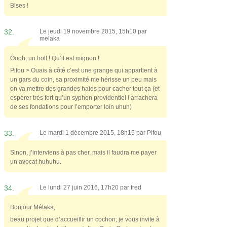
Bises !
32.
Le jeudi 19 novembre 2015, 15h10 par
melaka
Oooh, un troll ! Qu’il est mignon !
Pifou > Ouais à côté c’est une grange qui appartient à
un gars du coin, sa proximité me hérisse un peu mais
on va mettre des grandes haies pour cacher tout ça (et
espérer très fort qu’un syphon providentiel l’arrachera
de ses fondations pour l’emporter loin uhuh)
33.
Le mardi 1 décembre 2015, 18h15 par
Pifou
Sinon, j’interviens à pas cher, mais il faudra me payer
un avocat huhuhu.
34.
Le lundi 27 juin 2016, 17h20 par
fred
Bonjour Mélaka,
beau projet que d’accueillir un cochon; je vous invite à