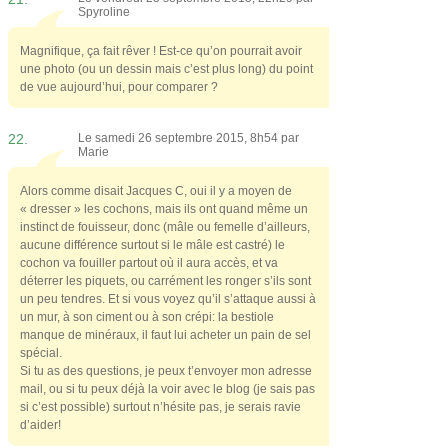
Spyroline
Magnifique, ça fait rêver ! Est-ce qu’on pourrait avoir
une photo (ou un dessin mais c’est plus long) du point
de vue aujourd’hui, pour comparer ?
22.
Le samedi 26 septembre 2015, 8h54 par
Marie
Alors comme disait Jacques C, oui il y a moyen de
« dresser » les cochons, mais ils ont quand même un
instinct de fouisseur, donc (mâle ou femelle d’ailleurs,
aucune différence surtout si le mâle est castré) le
cochon va fouiller partout où il aura accès, et va
déterrer les piquets, ou carrément les ronger s’ils sont
un peu tendres. Et si vous voyez qu’il s’attaque aussi à
un mur, à son ciment ou à son crépi: la bestiole
manque de minéraux, il faut lui acheter un pain de sel
spécial.
Si tu as des questions, je peux t’envoyer mon adresse
mail, ou si tu peux déjà la voir avec le blog (je sais pas
si c’est possible) surtout n’hésite pas, je serais ravie
d’aider!