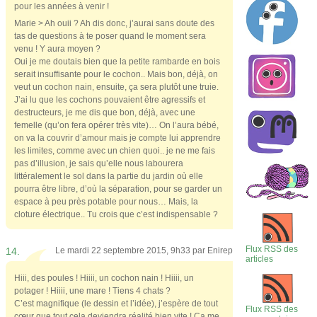
pour les années à venir !
Marie > Ah ouii ? Ah dis donc, j’aurai sans doute des
tas de questions à te poser quand le moment sera
venu ! Y aura moyen ?
Oui je me doutais bien que la petite rambarde en bois
serait insuffisante pour le cochon.. Mais bon, déjà, on
veut un cochon nain, ensuite, ça sera plutôt une truie.
J’ai lu que les cochons pouvaient être agressifs et
destructeurs, je me dis que bon, déjà, avec une
femelle (qu’on fera opérer très vite)… On l’aura bébé,
on va la couvrir d’amour mais je compte lui apprendre
les limites, comme avec un chien quoi.. je ne me fais
pas d’illusion, je sais qu’elle nous labourera
littéralement le sol dans la partie du jardin où elle
pourra être libre, d’où la séparation, pour se garder un
espace à peu près potable pour nous… Mais, la
cloture électrique.. Tu crois que c’est indispensable ?
Flux RSS des
14.
Le mardi 22 septembre 2015, 9h33 par
Enirep
articles
Hiii, des poules ! Hiiii, un cochon nain ! Hiiii, un
potager ! Hiiii, une mare ! Tiens 4 chats ?
C’est magnifique (le dessin et l’idée), j’espère de tout
Flux RSS des
cœur que tout cela deviendra réalité bien vite ! Ça me