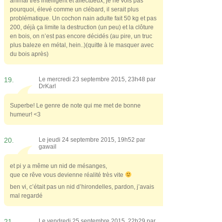
animal très intelligent et affectueux, je ne vois pas
pourquoi, élevé comme un clébard, il serait plus
problématique. Un cochon nain adulte fait 50 kg et pas
200, déjà ça limite la destruction (un peu) et la clôture
en bois, on n’est pas encore décidés (au pire, un truc
plus baleze en métal, hein..)(quitte à le masquer avec
du bois après)
19.
Le mercredi 23 septembre 2015, 23h48 par
DrKarl
Superbe! Le genre de note qui me met de bonne
humeur! <3
20.
Le jeudi 24 septembre 2015, 19h52 par
gawail
et pi y a même un nid de mésanges,
que ce rêve vous devienne réalité très vite
ben vi, c’était pas un nid d’hirondelles, pardon, j’avais
mal regardé
21.
Le vendredi 25 septembre 2015, 22h29 par