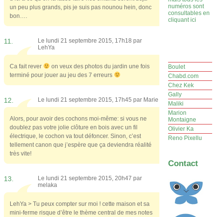
numéros sont
un peu plus grands, pis je suis pas nounou hein, donc
consultables en
bon….
cliquant ici
11.
Le lundi 21 septembre 2015, 17h18 par
LehYa
Ca fait rever
on veux des photos du jardin une fois
Boulet
terminé pour jouer au jeu des 7 erreurs
Chabd.com
Chez Kek
Gally
12.
Le lundi 21 septembre 2015, 17h45 par
Marie
Maliki
Marion
Alors, pour avoir des cochons moi-même: si vous ne
Montaigne
doublez pas votre jolie clôture en bois avec un fil
Olivier Ka
électrique, le cochon va tout défoncer. Sinon, c’est
Reno Pixellu
tellement canon que j’espère que ça deviendra réalité
très vite!
Contact
13.
Le lundi 21 septembre 2015, 20h47 par
melaka
LehYa > Tu peux compter sur moi ! cette maison et sa
mini-ferme risque d’être le thème central de mes notes