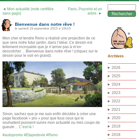
Rechercher :
◄ Mon actualité (note certifiée
Paris, Puycelsi et un
sans gags)
arbre. ►
Bienvenue dans notre rêve !
le samedi 19 septembre 2015 à 10h15
Mon cher et tendre Reno a réalisé une projection de ce
que sera notre futur jardin, dans l’idéal. Ce dessin est
tellement incroyable que je n’arrive pas à m’en
descotcher… Bienvenue dans notre rêve ! (cliquez sur le
dessin pour le voir en grand).
Archives
2026
2025
2024
2023
2022
2021
Sinon, sachez que je me suis enfin décidée à créer une
2020
page facebook « pro » pour que tous ceux qui le
souhaitent puissent suivre mon actualité ou mes coups de
2019
gueule…
C’est là !
2018
autopromo
Etapedevie
Reno