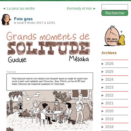
Rechercher :
◄ La peur au ventre
Kennedy et moi ►
Foie gras
le lundi 6 février 2017 à 11h01
Archives
2026
2025
2024
2023
2022
2021
2020
2019
2018