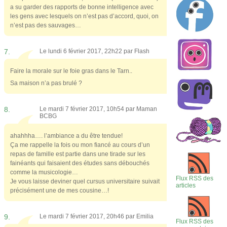
a su garder des rapports de bonne intelligence avec
les gens avec lesquels on n’est pas d’accord, quoi, on
n’est pas des sauvages…
7.
Le lundi 6 février 2017, 22h22 par
Flash
Faire la morale sur le foie gras dans le Tarn..
Sa maison n’a pas brulé ?
8.
Le mardi 7 février 2017, 10h54 par
Maman
BCBG
ahahhha…. l’ambiance a du être tendue!
Ça me rappelle la fois ou mon fiancé au cours d’un
repas de famille est partie dans une tirade sur les
fainéants qui faisaient des études sans débouchés
comme la musicologie…
Flux RSS des
Je vous laisse deviner quel cursus universitaire suivait
articles
précisément une de mes cousine…!
9.
Le mardi 7 février 2017, 20h46 par
Emilia
Flux RSS des