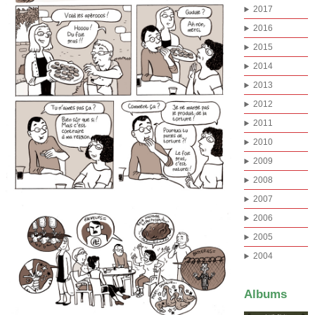
2017
2016
2015
2014
2013
2012
2011
2010
2009
2008
2007
2006
2005
2004
Albums