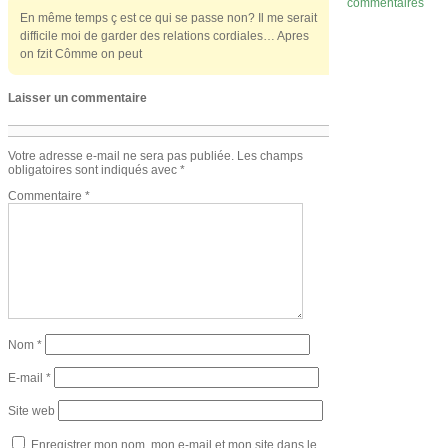
commentaires
En même temps ç est ce qui se passe non? Il me serait
difficile moi de garder des relations cordiales… Apres
on fzit Cômme on peut
Laisser un commentaire
Votre adresse e-mail ne sera pas publiée.
Les champs
obligatoires sont indiqués avec
*
Commentaire
*
Nom
*
E-mail
*
Site web
Enregistrer mon nom, mon e-mail et mon site dans le