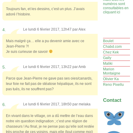
numéros sont
consultables en
Toujours fan, et les dessins, c’est un plus. J’avais
cliquant ici
adoré l’histoire.
4.
Le lundi 6 février 2017, 12h47 par
Alex
Mais malgré ça… elle a pu devenir amie avec ce
Boulet
Jean-Pierre ?!
Chabd.com
Je suis curieuse de savoir
Chez Kek
Gally
Maliki
5.
Le lundi 6 février 2017, 13h22 par
Amb
Marion
Montaigne
Parce que Jean-Pierre ne gave pas ses oies/canards,
Olivier Ka
leur foie ne fait pas de stéatose hépatique, ils ne sont
Reno Pixellu
pas tués, ils ne souffrent pas?
Contact
6.
Le lundi 6 février 2017, 18h50 par
melaka
En vivant dans le village, on a dû mettre de l’eau dans
notre vin question indignation ; c’est une région de
chasseurs ! Au final, je ne pense pas qu’elle soit restée
très proche de ces voisins, mais elle (tout comme moi)