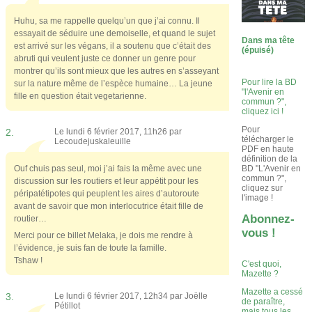
Huhu, sa me rappelle quelqu’un que j’ai connu. Il
essayait de séduire une demoiselle, et quand le sujet
Dans ma tête
est arrivé sur les végans, il a soutenu que c’était des
(épuisé)
abruti qui veulent juste ce donner un genre pour
montrer qu’ils sont mieux que les autres en s’asseyant
Pour lire la BD
sur la nature même de l’espèce humaine… La jeune
"l'Avenir en
fille en question était vegetarienne.
commun ?",
cliquez ici !
Pour
2.
Le lundi 6 février 2017, 11h26 par
télécharger le
Lecoudejuskaleuille
PDF en haute
définition de la
BD "L'Avenir en
Ouf chuis pas seul, moi j’ai fais la même avec une
commun ?",
discussion sur les routiers et leur appétit pour les
cliquez sur
péripatétipotes qui peuplent les aires d’autoroute
l'image !
avant de savoir que mon interlocutrice était fille de
Abonnez-
routier…
vous !
Merci pour ce billet Melaka, je dois me rendre à
l’évidence, je suis fan de toute la famille.
Tshaw !
C'est quoi,
Mazette ?
Mazette a cessé
3.
Le lundi 6 février 2017, 12h34 par
Joëlle
de paraître,
Pétillot
mais tous les