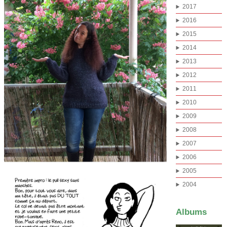
2017
2016
2015
2014
2013
2012
2011
2010
2009
2008
2007
2006
2005
2004
Albums