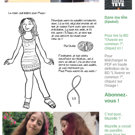
Dans ma tête
(épuisé)
Pour lire la BD
"l'Avenir en
commun ?",
cliquez ici !
Pour
télécharger le
PDF en haute
définition de la
BD "L'Avenir en
commun ?",
cliquez sur
l'image !
Abonnez-
vous !
C'est quoi,
Mazette ?
Mazette a cessé
de paraître,
mais tous les