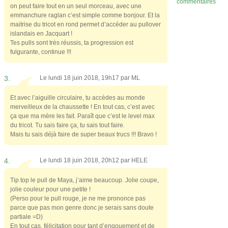
commentaires
on peut faire tout en un seul morceau, avec une
emmanchure raglan c’est simple comme bonjour. Et la
maitrise du tricot en rond permet d’accéder au pullover
islandais en Jacquart !
Tes pulls sont très réussis, ta progression est
fulgurante, continue !!!
3.
Le lundi 18 juin 2018, 19h17 par
ML
Et avec l’aiguille circulaire, tu accèdes au monde
merveilleux de la chaussette ! En tout cas, c’est avec
ça que ma mère les fait. Paraît que c’est le level max
du tricot. Tu sais faire ça, tu sais tout faire.
Mais tu sais déjà faire de super beaux trucs !!! Bravo !
4.
Le lundi 18 juin 2018, 20h12 par
HELE
Tip top le pull de Maya, j’aime beaucoup. Jolie coupe,
jolie couleur pour une petite !
(Perso pour le pull rouge, je ne me prononce pas
parce que pas mon genre donc je serais sans doute
partiale =D)
En tout cas, félicitation pour tant d’engouement et de