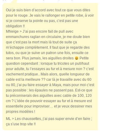
Oui je suis bien d’accord avec tout ce que vous dites
pour le rouge. Je vais le rallonger en petite robe, à voir
si je conserve la pointe ou pas, c’est pas une
obligation !!
MNeige > J’ai pas encore fait de pull avec
emmanchures raglan en circulaire, je me doute bien
que c’est pas la mort mais là tout de suite ça
m’échappe complètement. Il faut que je regarde des
tutos, ou que je suive un patron une fois, ensuite ce
sera bon. Plus jamais, les aiguilles droites
Petite
question cependant : lorsque tu tricotes un pull/haut
pour adulte, tu l’essayes au fur et à mesure non ? c’est
vachement pratique.. Mais alors, quelle longueur de
cable est la meilleure ?? car là je travaille avec du 60
ou 80, j’ai pu faire essayer à Maya, mais pour moi c’est
pas possible : les épaules ne passent pas. Est-ce que
tu préconiserais des aiguilles avec cable de 100, 120
cm ? L’idée de pouvoir essayer au fur et à mesure est
essentielle pour improviser… et je veux dessiner mes
propres modèles !
ML > Les chaussettes, j’ai pas super envie d’en faire ;
ça s’use trop vite !!