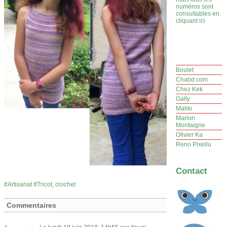
numéros sont
consultables en
cliquant ici
Boulet
Chabd.com
Chez Kek
Gally
Maliki
Marion
Montaigne
Olivier Ka
Reno Pixellu
Contact
Artisanat
Tricot, crochet
Commentaires