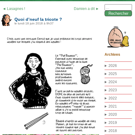
Rechercher :
◄ Lasagnes !
Damien a dit ►
Quoi d’neuf la tricote ?
le lundi 18 juin 2018 à 9h37
Archives
2026
2025
2024
2023
2022
2021
2020
2019
2018