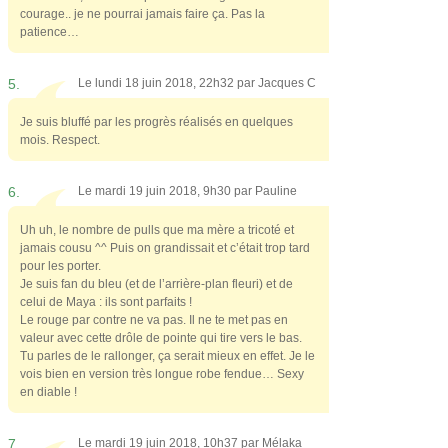
courage.. je ne pourrai jamais faire ça. Pas la
patience…
5.
Le lundi 18 juin 2018, 22h32 par
Jacques C
Je suis bluffé par les progrès réalisés en quelques
mois. Respect.
6.
Le mardi 19 juin 2018, 9h30 par
Pauline
Uh uh, le nombre de pulls que ma mère a tricoté et
jamais cousu ^^ Puis on grandissait et c’était trop tard
pour les porter.
Je suis fan du bleu (et de l’arrière-plan fleuri) et de
celui de Maya : ils sont parfaits !
Le rouge par contre ne va pas. Il ne te met pas en
valeur avec cette drôle de pointe qui tire vers le bas.
Tu parles de le rallonger, ça serait mieux en effet. Je le
vois bien en version très longue robe fendue… Sexy
en diable !
7.
Le mardi 19 juin 2018, 10h37 par
Mélaka