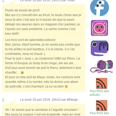
1.
Le lundi 18 juin 2018, 14h55 par
Youpi
Purée de travail de pro!!!
Moi qui n’y connaît rien au tricot, la seule chose que je
peux te dire c’est que tu m’aurais dis que tu avais
délogé ces œuvres dans un magasin chic parisien, je
t’aurais cru sans problème. La vache comme c’est
bien fait!!!
Les trois sont de splendides pièces!
Bon, perso, étant homme, je ne serais pas contre que
tu me prêtes le pull bambou, il a la classe, il a l’air
confortable, relax et chaud :).
Pour le pull « sexy », je comprend l’effet sur Reno. La
forme m’évoque un body et en rouge, aie aie aie…
Doit plus avoir besoin de pull le Reno, tellement il doit
chauffer…
Et pour la robe pull de Maya, nickel, les couleurs sont
assortie même à la montre, elle lui donne une allure
de petit elfe, c’est charmant, ca lui va bien
Flux RSS des
articles
2.
Le lundi 18 juin 2018, 16h10 par
MNeige
Ah ! Je savais que tu viendrais à l’aiguille circulaire !
Flux RSS des
Moi aussi la couture c’est ma kryptonite, mais en rond