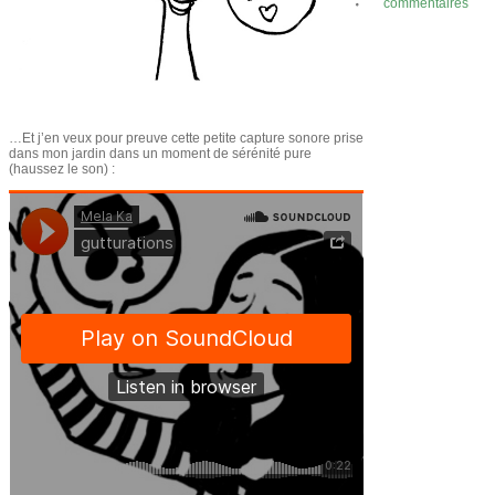
commentaires
…Et j’en veux pour preuve cette petite capture sonore prise
dans mon jardin dans un moment de sérénité pure
(haussez le son) :