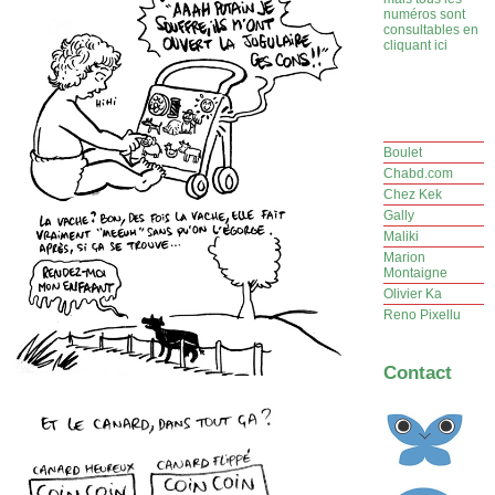
numéros sont
consultables en
cliquant ici
Boulet
Chabd.com
Chez Kek
Gally
Maliki
Marion
Montaigne
Olivier Ka
Reno Pixellu
Contact