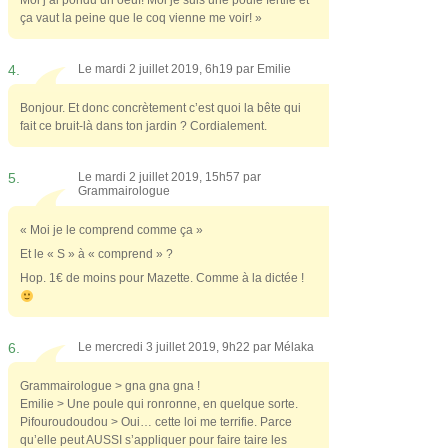
Moi j’ai pondu un oeuf! Moi je suis une poule fertile et
ça vaut la peine que le coq vienne me voir! »
4.
Le mardi 2 juillet 2019, 6h19 par
Emilie
Bonjour. Et donc concrètement c’est quoi la bête qui
fait ce bruit-là dans ton jardin ? Cordialement.
5.
Le mardi 2 juillet 2019, 15h57 par
Grammairologue
« Moi je le comprend comme ça »
Et le « S » à « comprend » ?
Hop. 1€ de moins pour Mazette. Comme à la dictée !
6.
Le mercredi 3 juillet 2019, 9h22 par
Mélaka
Grammairologue > gna gna gna !
Emilie > Une poule qui ronronne, en quelque sorte.
Pifouroudoudou > Oui… cette loi me terrifie. Parce
qu’elle peut AUSSI s’appliquer pour faire taire les