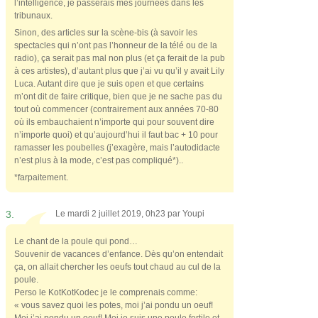
l’intelligence, je passerais mes journées dans les
tribunaux.
Sinon, des articles sur la scène-bis (à savoir les
spectacles qui n’ont pas l’honneur de la télé ou de la
radio), ça serait pas mal non plus (et ça ferait de la pub
à ces artistes), d’autant plus que j’ai vu qu’il y avait Lily
Luca. Autant dire que je suis open et que certains
m’ont dit de faire critique, bien que je ne sache pas du
tout où commencer (contrairement aux années 70-80
où ils embauchaient n’importe qui pour souvent dire
n’importe quoi) et qu’aujourd’hui il faut bac + 10 pour
ramasser les poubelles (j’exagère, mais l’autodidacte
n’est plus à la mode, c’est pas compliqué*)..
*farpaitement.
3.
Le mardi 2 juillet 2019, 0h23 par
Youpi
Le chant de la poule qui pond…
Souvenir de vacances d’enfance. Dès qu’on entendait
ça, on allait chercher les oeufs tout chaud au cul de la
poule.
Perso le KotKotKodec je le comprenais comme:
« vous savez quoi les potes, moi j’ai pondu un oeuf!