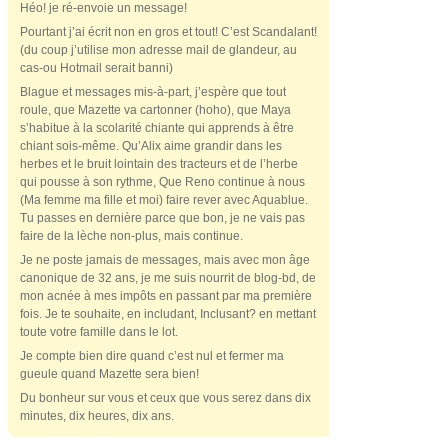
Héo! je ré-envoie un message!
Pourtant j’ai écrit non en gros et tout! C’est Scandalant!
(du coup j’utilise mon adresse mail de glandeur, au
cas-ou Hotmail serait banni)
Blague et messages mis-à-part, j’espère que tout
roule, que Mazette va cartonner (hoho), que Maya
s’habitue à la scolarité chiante qui apprends à être
chiant sois-même. Qu’Alix aime grandir dans les
herbes et le bruit lointain des tracteurs et de l’herbe
qui pousse à son rythme, Que Reno continue à nous
(Ma femme ma fille et moi) faire rever avec Aquablue.
Tu passes en dernière parce que bon, je ne vais pas
faire de la lèche non-plus, mais continue.
Je ne poste jamais de messages, mais avec mon âge
canonique de 32 ans, je me suis nourrit de blog-bd, de
mon acnée à mes impôts en passant par ma première
fois. Je te souhaite, en includant, Inclusant? en mettant
toute votre famille dans le lot.
Je compte bien dire quand c’est nul et fermer ma
gueule quand Mazette sera bien!
Du bonheur sur vous et ceux que vous serez dans dix
minutes, dix heures, dix ans.