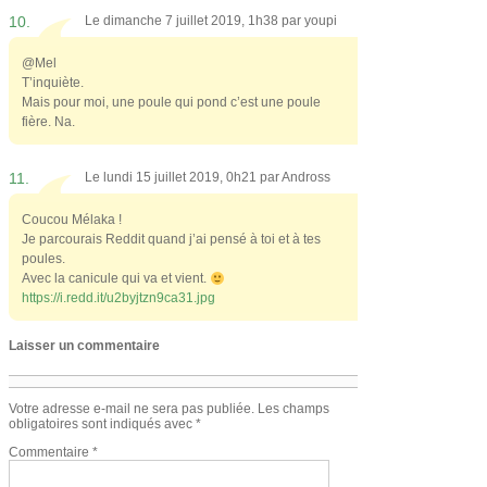
10.
Le dimanche 7 juillet 2019, 1h38 par
youpi
@Mel
T’inquiète.
Mais pour moi, une poule qui pond c’est une poule
fière. Na.
11.
Le lundi 15 juillet 2019, 0h21 par
Andross
Coucou Mélaka !
Je parcourais Reddit quand j’ai pensé à toi et à tes
poules.
Avec la canicule qui va et vient.
https://i.redd.it/u2byjtzn9ca31.jpg
Laisser un commentaire
Votre adresse e-mail ne sera pas publiée.
Les champs
obligatoires sont indiqués avec
*
Commentaire
*