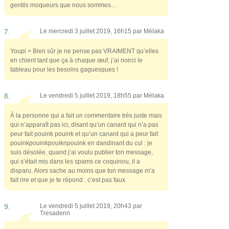
gentils moqueurs que nous sommes…
7.
Le mercredi 3 juillet 2019, 16h15 par
Mélaka
Youpi > Bien sûr je ne pense pas VRAIMENT qu’elles
en chient tant que ça à chaque œuf, j’ai noirci le
tableau pour les besoins gaguesques !
8.
Le vendredi 5 juillet 2019, 18h55 par
Mélaka
À la personne qui a fait un commentaire très juste mais
qui n’apparaît pas ici, disant qu’un canard qui n’a pas
peur fait pouink pouink et qu’un canard qui a peur fait
pouinkpouinkpouiknpouink en dandinant du cul : je
suis désolée, quand j’ai voulu publier ton message,
qui s’était mis dans les spams ce coquinou, il a
disparu. Alors sache au moins que ton message m’a
fait rire et que je te répond : c’est pas faux.
9.
Le vendredi 5 juillet 2019, 20h43 par
Tresadenn