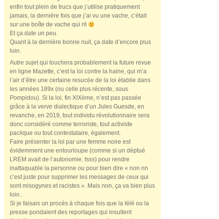
enfin tout plein de trucs que j’utilise pratiquement
jamais, la dernière fois que j’ai vu une vache, c’était
sur une boîte de vache qui rit
Et ça date un peu.
Quant à la dernière bonne nuit, ça date d’encore plus
loin.
Autre sujet qui touchera probablement la future revue
en ligne Mazette, c’est la loi contre la haine, qui m’a
l’air d’être une certaine resucée de la loi établie dans
les années 189x (ou celle plus récente, sous
Pompidou). Si la loi, fin XIXème, n’est pas passée
grâce à la verve dialectique d’un Jules Guesde, en
revanche, en 2019, tout individu révolutionnaire sera
donc considéré comme terroriste, tout activiste
paciique ou tout contestataire, également.
Faire présenter la loi par une femme noire est
évidemment une entourloupe (comme si un déptué
LREM avait de l’autonomie, tsss) pour rendre
inattaquable la personne ou pour bien dire « non nn
c’est juste pour supprimer les messages de ceux qui
sont misogynes et racistes ». Mais non, ça va bien plus
loin..
Si je faisais un procès à chaque fois que la télé ou la
presse pondaient des reportages qui insultent