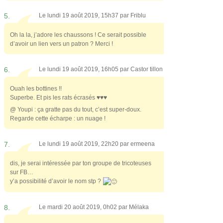
5.
Le lundi 19 août 2019, 15h37 par
Friblu
Oh la la, j’adore les chaussons ! Ce serait possible
d’avoir un lien vers un patron ? Merci !
6.
Le lundi 19 août 2019, 16h05 par
Castor tillon
Ouah les bottines !!
Superbe. Et pis les rats écrasés ♥♥♥
@ Youpi : ça gratte pas du tout, c’est super-doux.
Regarde cette écharpe : un nuage !
7.
Le lundi 19 août 2019, 22h20 par
ermeena
dis, je serai intéressée par ton groupe de tricoteuses
sur FB…
y’a possibilité d’avoir le nom stp ?
8.
Le mardi 20 août 2019, 0h02 par
Mélaka