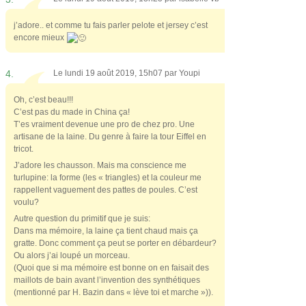
j’adore.. et comme tu fais parler pelote et jersey c’est
encore mieux
4.
Le lundi 19 août 2019, 15h07 par
Youpi
Oh, c’est beau!!!
C’est pas du made in China ça!
T’es vraiment devenue une pro de chez pro. Une
artisane de la laine. Du genre à faire la tour Eiffel en
tricot.
J’adore les chausson. Mais ma conscience me
turlupine: la forme (les « triangles) et la couleur me
rappellent vaguement des pattes de poules. C’est
voulu?
Autre question du primitif que je suis:
Dans ma mémoire, la laine ça tient chaud mais ça
gratte. Donc comment ça peut se porter en débardeur?
Ou alors j’ai loupé un morceau.
(Quoi que si ma mémoire est bonne on en faisait des
maillots de bain avant l’invention des synthétiques
(mentionné par H. Bazin dans « lève toi et marche »)).