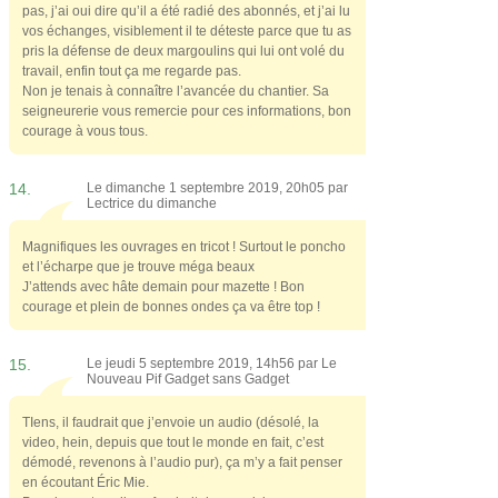
pas, j’ai oui dire qu’il a été radié des abonnés, et j’ai lu
vos échanges, visiblement il te déteste parce que tu as
pris la défense de deux margoulins qui lui ont volé du
travail, enfin tout ça me regarde pas.
Non je tenais à connaître l’avancée du chantier. Sa
seigneurerie vous remercie pour ces informations, bon
courage à vous tous.
14.
Le dimanche 1 septembre 2019, 20h05 par
Lectrice du dimanche
Magnifiques les ouvrages en tricot ! Surtout le poncho
et l’écharpe que je trouve méga beaux
J’attends avec hâte demain pour mazette ! Bon
courage et plein de bonnes ondes ça va être top !
15.
Le jeudi 5 septembre 2019, 14h56 par
Le
Nouveau Pif Gadget sans Gadget
TIens, il faudrait que j’envoie un audio (désolé, la
video, hein, depuis que tout le monde en fait, c’est
démodé, revenons à l’audio pur), ça m’y a fait penser
en écoutant Éric Mie.