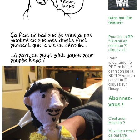
Dans ma tête
(épuisé)
Pour lire la BD
"l'Avenir en
commun ?",
cliquez ici !
Pour
télécharger le
PDF en haute
définition de la
BD "L'Avenir en
commun ?",
cliquez sur
l'image !
Abonnez-
vous !
C'est quoi,
Mazette ?
Mazette a cessé
de paraître,
mais tous les