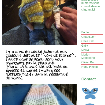
numéros sont
consultables en
cliquant ici
Boulet
Chabd.com
Chez Kek
Gally
Maliki
Marion
Montaigne
Olivier Ka
Reno Pixellu
Contact