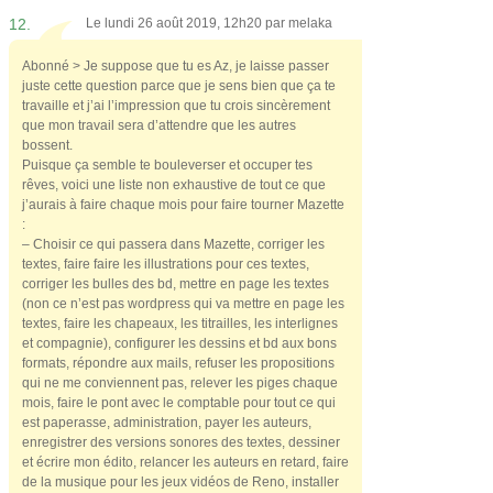
12.
Le lundi 26 août 2019, 12h20 par
melaka
Abonné > Je suppose que tu es Az, je laisse passer
juste cette question parce que je sens bien que ça te
travaille et j’ai l’impression que tu crois sincèrement
que mon travail sera d’attendre que les autres
bossent.
Puisque ça semble te bouleverser et occuper tes
rêves, voici une liste non exhaustive de tout ce que
j’aurais à faire chaque mois pour faire tourner Mazette
:
– Choisir ce qui passera dans Mazette, corriger les
textes, faire faire les illustrations pour ces textes,
corriger les bulles des bd, mettre en page les textes
(non ce n’est pas wordpress qui va mettre en page les
textes, faire les chapeaux, les titrailles, les interlignes
et compagnie), configurer les dessins et bd aux bons
formats, répondre aux mails, refuser les propositions
qui ne me conviennent pas, relever les piges chaque
mois, faire le pont avec le comptable pour tout ce qui
est paperasse, administration, payer les auteurs,
enregistrer des versions sonores des textes, dessiner
et écrire mon édito, relancer les auteurs en retard, faire
de la musique pour les jeux vidéos de Reno, installer