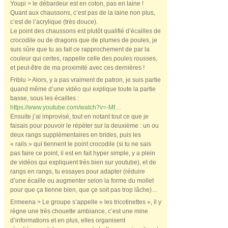
Youpi > le débardeur est en coton, pas en laine !
Quant aux chaussons, c’est pas de la laine non plus,
c’est de l’acrylique (très douce).
Le point des chaussons est plutôt qualifié d’écailles de
crocodile ou de dragons que de plumes de poules, je
suis sûre que tu as fait ce rapprochement de par la
couleur qui certes, rappelle celle des poules rousses,
et peut-être de ma proximité avec ces dernières !
Friblu > Alors, y a pas vraiment de patron, je suis partie
quand même d’une vidéo qui explique toute la partie
basse, sous les écailles :
https://www.youtube.com/watch?v=-Mf
…
Ensuite j’ai improvisé, tout en notant tout ce que je
faisais pour pouvoir le répéter sur la deuxième : un ou
deux rangs supplémentaires en brides, puis les
« rails » qui tiennent le point crocodile (si tu ne sais
pas faire ce point, il est en fait hyper simple, y a plein
de vidéos qui expliquent très bien sur youtube), et de
rangs en rangs, tu essayes pour adapter (réduire
d’une écaille ou augmenter selon la forme du mollet
pour que ça tienne bien, que çe soit pas trop lâche)…
Ermeena > Le groupe s’appelle « les tricotinettes », il y
règne une très chouette ambiance, c’est une mine
d’informations et en plus, elles organisent