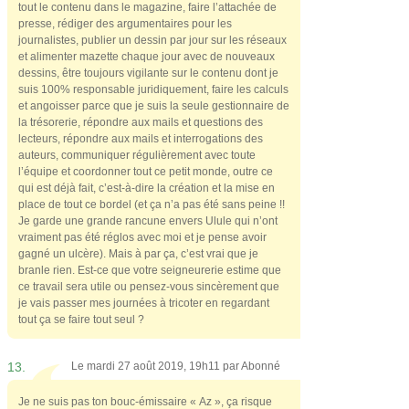
tout le contenu dans le magazine, faire l’attachée de
presse, rédiger des argumentaires pour les
journalistes, publier un dessin par jour sur les réseaux
et alimenter mazette chaque jour avec de nouveaux
dessins, être toujours vigilante sur le contenu dont je
suis 100% responsable juridiquement, faire les calculs
et angoisser parce que je suis la seule gestionnaire de
la trésorerie, répondre aux mails et questions des
lecteurs, répondre aux mails et interrogations des
auteurs, communiquer régulièrement avec toute
l’équipe et coordonner tout ce petit monde, outre ce
qui est déjà fait, c’est-à-dire la création et la mise en
place de tout ce bordel (et ça n’a pas été sans peine !!
Je garde une grande rancune envers Ulule qui n’ont
vraiment pas été réglos avec moi et je pense avoir
gagné un ulcère). Mais à par ça, c’est vrai que je
branle rien. Est-ce que votre seigneurerie estime que
ce travail sera utile ou pensez-vous sincèrement que
je vais passer mes journées à tricoter en regardant
tout ça se faire tout seul ?
13.
Le mardi 27 août 2019, 19h11 par
Abonné
Je ne suis pas ton bouc-émissaire « Az », ça risque