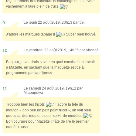
régulièrement des concours et challenge qui motivent
vachement à faire plein de trucs
9.
Le jeudi 22 août 2019, 20h13 par
bé
J’adore les marques tapage !!
Super bien trouvé.
10.
Le vendredi 23 août 2019, 14h35 par
Abonné
Bonjour, je voudrais savoir en quoi consiste ton travail
à Mazette, en sachant que la maquette est déjà
programmée par wordpress.
11.
Le samedi 24 août 2019, 19h12 par
Miaoupowa
Troooop bien les tricots
j’adore la tête du
mouton « bon ben un petit point tricot », on voit bien
que tu as des moutons pour servir de modèles
Bon courage pour Mazette ! hâte de lire le premier
numéro aussi.