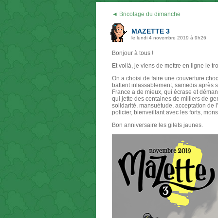
◄ Bricolage du dimanche
MAZETTE 3
le lundi 4 novembre 2019 à 9h26
Bonjour à tous !
Et voilà, je viens de mettre en ligne le 
On a choisi de faire une couverture choc
battent inlassablement, samedis après s
France a de mieux, qui écrase et démantèl
qui jette des centaines de milliers de gen
solidarité, mansuétude, acceptation de l
policier, bienveillant avec les forts, mon
Bon anniversaire les gilets jaunes.