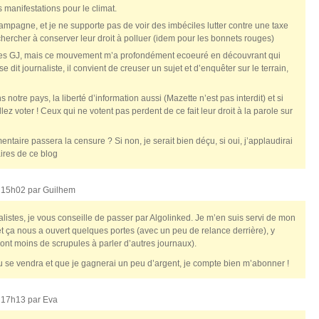
 manifestations pour le climat.
campagne, et je ne supporte pas de voir des imbéciles lutter contre une taxe
 chercher à conserver leur droit à polluer (idem pour les bonnets rouges)
 les GJ, mais ce mouvement m’a profondément ecoeuré en découvrant qui
se dit journaliste, il convient de creuser un sujet et d’enquêter sur le terrain,
 notre pays, la liberté d’information aussi (Mazette n’est pas interdit) et si
lez voter ! Ceux qui ne votent pas perdent de ce fait leur droit à la parole sur
ntaire passera la censure ? Si non, je serait bien déçu, si oui, j’applaudirai
ires de ce blog
, 15h02 par
Guilhem
listes, je vous conseille de passer par Algolinked. Je m’en suis servi de mon
, et ça nous a ouvert quelques portes (avec un peu de relance derrière), y
 ont moins de scrupules à parler d’autres journaux).
eu se vendra et que je gagnerai un peu d’argent, je compte bien m’abonner !
, 17h13 par
Eva