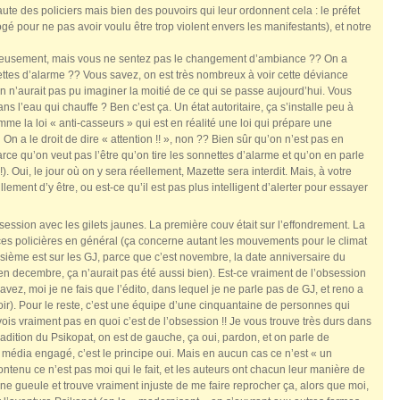
aute des policiers mais bien des pouvoirs qui leur ordonnent cela : le préfet
gé pour ne pas avoir voulu être trop violent envers les manifestants), et notre
ureusement, mais vous ne sentez pas le changement d’ambiance ?? On a
ettes d’alarme ?? Vous savez, on est très nombreux à voir cette déviance
, on n’aurait pas pu imaginer la moitié de ce qui se passe aujourd’hui. Vous
s l’eau qui chauffe ? Ben c’est ça. Un état autoritaire, ça s’installe peu à
mme la loi « anti-casseurs » qui est en réalité une loi qui prépare une
n a le droit de dire « attention !! », non ?? Bien sûr qu’on n’est pas en
rce qu’on veut pas l’être qu’on tire les sonnettes d’alarme et qu’on en parle
!). Oui, le jour où on y sera réellement, Mazette sera interdit. Mais, à votre
llement d’y être, ou est-ce qu’il est pas plus intelligent d’alerter pour essayer
session avec les gilets jaunes. La première couv était sur l’effondrement. La
nces policières en général (ça concerne autant les mouvements pour le climat
ième est sur les GJ, parce que c’est novembre, la date anniversaire du
en decembre, ça n’aurait pas été aussi bien). Est-ce vraiment de l’obsession
vez, moi je ne fais que l’édito, dans lequel je ne parle pas de GJ, et reno a
 voir). Pour le reste, c’est une équipe d’une cinquantaine de personnes qui
vois vraiment pas en quoi c’est de l’obsession !! Je vous trouve très durs dans
adition du Psikopat, on est de gauche, ça oui, pardon, et on parle de
un média engagé, c’est le principe oui. Mais en aucun cas ce n’est « un
tenu ce n’est pas moi qui le fait, et les auteurs ont chacun leur manière de
ine gueule et trouve vraiment injuste de me faire reprocher ça, alors que moi,