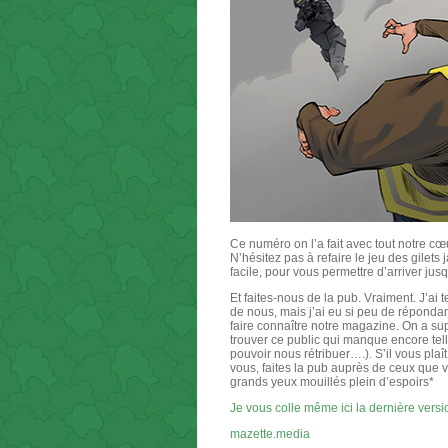
Ce numéro on l’a fait avec tout notre cœ
N’hésitez pas à refaire le jeu des gilets
facile, pour vous permettre d’arriver ju
Et faites-nous de la pub. Vraiment. J’a
de nous, mais j’ai eu si peu de réponda
faire connaître notre magazine. On a sup
trouver ce public qui manque encore tel
pouvoir nous rétribuer….). S’il vous plaî
vous, faites la pub auprès de ceux que 
grands yeux mouillés plein d’espoirs*
Je vous colle même ici la dernière versi
mazette.media