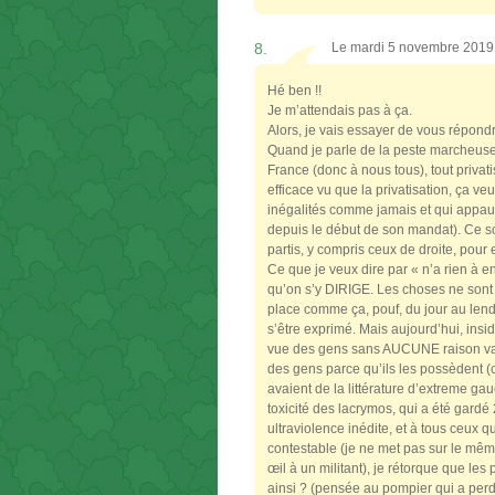
8.
Le mardi 5 novembre 2019
Hé ben !!
Je m’attendais pas à ça.
Alors, je vais essayer de vous répondre
Quand je parle de la peste marcheuse, j
France (donc à nous tous), tout privati
efficace vu que la privatisation, ça ve
inégalités comme jamais et qui appau
depuis le début de son mandat). Ce so
partis, y compris ceux de droite, pour
Ce que je veux dire par « n’a rien à e
qu’on s’y DIRIGE. Les choses ne sont p
place comme ça, pouf, du jour au lend
s’être exprimé. Mais aujourd’hui, insid
vue des gens sans AUCUNE raison vala
des gens parce qu’ils les possèdent (
avaient de la littérature d’extreme gau
toxicité des lacrymos, qui a été gardé 
ultraviolence inédite, et à tous ceux qu
contestable (je ne met pas sur le mêm
œil à un militant), je rétorque que les
ainsi ? (pensée au pompier qui a perdu