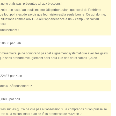
 ne te plais pas, présentes toi aux élections !
tte : ce jusqu’au boutisme me fait gerber autant que celui de l’extrême
de tout poil c’est de savoir que leur vision est la seule bonne. Ce qui donne,
s situations comme aux USA où l’appartenance à un « camp » se fait au
recul.
heureusement !
, 18h50 par
Fab
 commentaire, je ne comprend pas cet alignement systématique avec les gilets
tique sans prendre aveuglement parti pour l’un des deux camps. Ça en
, 22h37 par
Kate
atures ». Sérieusement ?
, 8h03 par
poil
rés sur les gj. Ça ne vire pas à l’obsession ? Je comprends qu’on puisse se
tort ou à raison, mais etait-ce là la promesse de Mazette ?