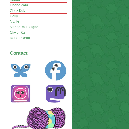
Chabd.com
Chez Kek
Gally
Maliki
Marion Montaigne
Olivier Ka
Reno Pixellu
Contact