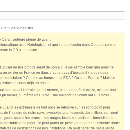
 12h59 par
Arcanister
e Carali, auteure pleine de talent
nformatique avec Hebdogiciel, et que j’ai pu écouter dans Copains comme
encore le CD a la maison.
d’utiliser de tels propos serait de bon aloi, il me semble bien que nous ne
pu exister en France ou dans d’autre pays d’Europe il y a quelques
 pires dictature ? Comme au temps de la RDA ? Ou sous Franco ? Mais ce
a rédaction serait déjà en prison !
litique quasi libérale qui est menée, plutot orientée à droite, mias en tout
a pu mener, ou même un Chirac. Une majorité de votant ont élus notre
e quand les extrémiste de tout poils se retrouve sur les rond point pour
s de l’histoire de notre pays, symboles pour lesquels des milliers sont mort
ste jaune quand les bruns et les rouges-bruns se saisissent immédiatement
 destabiliser le pays. On peut parler de peste jaune quand l’extreme droite
ntatives de destructions de nos institutions. On peut parler de peste jaune