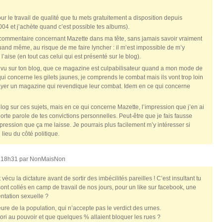
ur le travail de qualité que tu mets gratuitement a disposition depuis
004 et j’achète quand c’est possible tes albums).
 commentaire concernant Mazette dans ma tête, sans jamais savoir vraiment
nd même, au risque de me faire lyncher : il m’est impossible de m’y
’aise (en tout cas celui qui est présenté sur le blog).
 ai vu sur ton blog, que ce magazine est culpabilisateur quand a mon mode de
i concerne les gilets jaunes, je comprends le combat mais ils vont trop loin
payer un magazine qui revendique leur combat. Idem en ce qui concerne
log sur ces sujets, mais en ce qui concerne Mazette, l’impression que j’en ai
orte parole de tes convictions personnelles. Peut-être que je fais fausse
pression que ça me laisse. Je pourrais plus facilement m’y intéresser si
 lieu du côté politique.
, 18h31 par
NonMaisNon
cu la dictature avant de sortir des imbécilités pareilles ! C’est insultant tu
ont collés en camp de travail de nos jours, pour un like sur facebook, une
entation sexuelle ?
re de la population, qui n’accepte pas le verdict des urnes.
avori au pouvoir et que quelques % allaient bloquer les rues ?