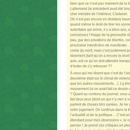
bien que ce n’est pas vraiment de la f
Lallemand (le précédent avait été limo
cher ministre de l’intérieur, Castaner.
On n’est pas encore en dictature he
quand même le droit de tirer les sonn
autoritaire qui arrive, il y a deux ans
connaissez l’image de la grenouille dan
peu, par des privations de libertés, co
prochaine interdiction de manifester… O
corée du nord, mais c’est justement pa
librement (tant qu’on a encore le droit 
avis, est-ce qu’on doit attendre tranqui
d’éviter de s’y retrouver ??
À ceux qui me disent que c’est de l’ob
deuxième était sur le climat de viole
que les autres mouvements…). La trois
mouvement (si on avait fait ce dessin 
? Quant au contenu du journal, vous sa
fait deux jeux (dont un qui n’a rien à
parlent de choses très variées. Je ne 
votre jugement. On continue dans la tr
l’actualité et de la politique… C’est 
étendard pour mes obsessions », le con
penser ! Je prend vos critiques en ple