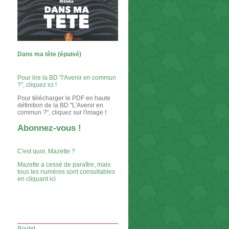
Dans ma tête (épuisé)
Pour lire la BD "l'Avenir en commun
?", cliquez ici !
Pour télécharger le PDF en haute
définition de la BD "L'Avenir en
commun ?", cliquez sur l'image !
Abonnez-vous !
C'est quoi, Mazette ?
Mazette a cessé de paraître, mais
tous les numéros sont consultables
en cliquant ici
Boulet