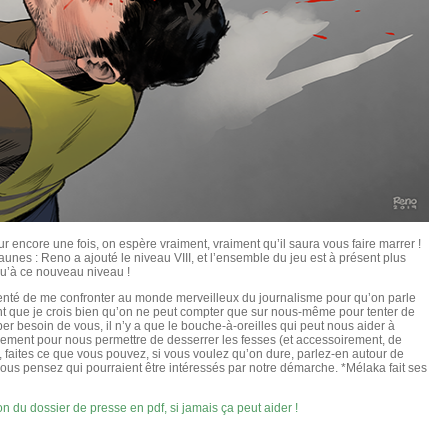
ur encore une fois, on espère vraiment, vraiment qu’il saura vous faire marrer !
 jaunes : Reno a ajouté le niveau VIII, et l’ensemble du jeu est à présent plus
squ’à ce nouveau niveau !
i tenté de me confronter au monde merveilleux du journalisme pour qu’on parle
nt que je crois bien qu’on ne peut compter que sur nous-même pour tenter de
er besoin de vous, il n’y a que le bouche-à-oreilles qui peut nous aider à
lement pour nous permettre de desserrer les fesses (et accessoirement, de
t, faites ce que vous pouvez, si vous voulez qu’on dure, parlez-en autour de
vous pensez qui pourraient être intéressés par notre démarche. *Mélaka fait ses
on du dossier de presse en pdf, si jamais ça peut aider !