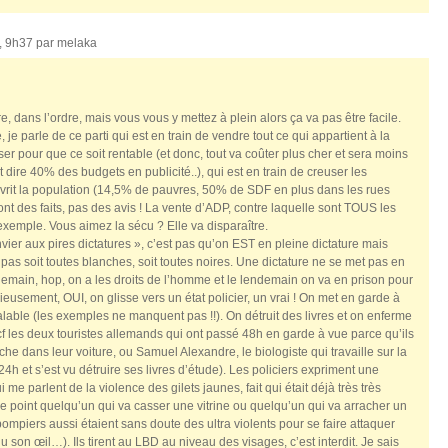
, 9h37 par
melaka
, dans l’ordre, mais vous vous y mettez à plein alors ça va pas être facile.
e parle de ce parti qui est en train de vendre tout ce qui appartient à la
ser pour que ce soit rentable (et donc, tout va coûter plus cher et sera moins
ut dire 40% des budgets en publicité..), qui est en train de creuser les
vrit la population (14,5% de pauvres, 50% de SDF en plus dans les rues
nt des faits, pas des avis ! La vente d’ADP, contre laquelle sont TOUS les
 exemple. Vous aimez la sécu ? Elle va disparaître.
nvier aux pires dictatures », c’est pas qu’on EST en pleine dictature mais
as soit toutes blanches, soit toutes noires. Une dictature ne se met pas en
emain, hop, on a les droits de l’homme et le lendemain on va en prison pour
ieusement, OUI, on glisse vers un état policier, un vrai ! On met en garde à
ble (les exemples ne manquent pas !!). On détruit des livres et on enferme
cf les deux touristes allemands qui ont passé 48h en garde à vue parce qu’ils
che dans leur voiture, ou Samuel Alexandre, le biologiste qui travaille sur la
24h et s’est vu détruire ses livres d’étude). Les policiers expriment une
i me parlent de la violence des gilets jaunes, fait qui était déjà très très
e point quelqu’un qui va casser une vitrine ou quelqu’un qui va arracher un
 pompiers aussi étaient sans doute des ultra violents pour se faire attaquer
 son œil…). Ils tirent au LBD au niveau des visages, c’est interdit. Je sais