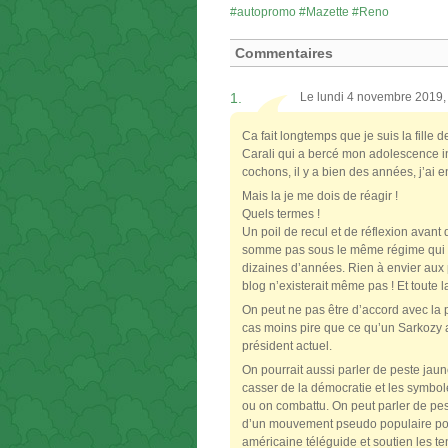
autopromo
Mazette
Reno
Commentaires
1.
Le lundi 4 novembre 2019,
Ca fait longtemps que je suis la fille d
Carali qui a bercé mon adolescence i
cochons, il y a bien des années, j’ai 
Mais la je me dois de réagir !
Quels termes !
Un poil de recul et de réflexion avant 
somme pas sous le même régime qui a 
dizaines d’années. Rien à envier aux
blog n’existerait même pas ! Et toute l
On peut ne pas être d’accord avec la po
cas moins pire que ce qu’un Sarkozy 
président actuel.
On pourrait aussi parler de peste jaun
casser de la démocratie et les symbole
ou on combattu. On peut parler de pe
d’un mouvement pseudo populaire pour
américaine téléguide et soutien les te