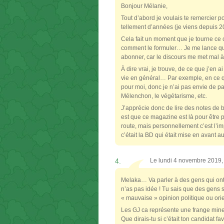
Bonjour Mélanie,
Tout d’abord je voulais te remercier po
tellement d’années (je viens depuis 2
Cela fait un moment que je tourne ce
comment le formuler… Je me lance qua
abonner, car le discours me met mal à l
À dire vrai, je trouve, de ce que j’en
vie en général… Par exemple, en ce qu
pour moi, donc je n’ai pas envie de 
Mélenchon, le végétarisme, etc.
J’apprécie donc de lire des notes de b
est que ce magazine est là pour être p
route, mais personnellement c’est l’im
c’était la BD qui était mise en avant au
4.
Le lundi 4 novembre 2019
Melaka… Va parler à des gens qui ont vé
n’as pas idée ! Tu sais que des gens s
« mauvaise » opinion politique ou ori
Les GJ ca représente une frange mineu
Que dirais-tu si c’était ton candidat f