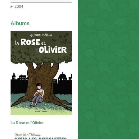
2004
Albums
La Rose et l’Olivier