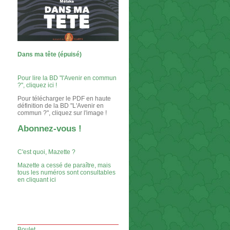
Dans ma tête (épuisé)
Pour lire la BD "l'Avenir en commun
?", cliquez ici !
Pour télécharger le PDF en haute
définition de la BD "L'Avenir en
commun ?", cliquez sur l'image !
Abonnez-vous !
C'est quoi, Mazette ?
Mazette a cessé de paraître, mais
tous les numéros sont consultables
en cliquant ici
Boulet