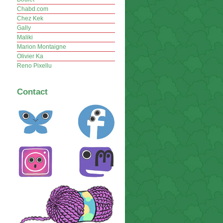
Chabd.com
Chez Kek
Gally
Maliki
Marion Montaigne
Olivier Ka
Reno Pixellu
Contact