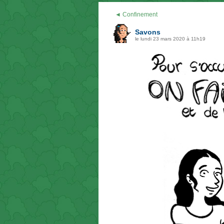
◄ Confinement
Savons
le lundi 23 mars 2020 à 11h19