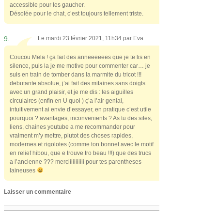
accessible pour les gaucher.
Désolée pour le chat, c’est toujours tellement triste.
9.
Le mardi 23 février 2021, 11h34 par
Eva
Coucou Mela ! ça fait des anneeeeees que je te lis en
silence, puis la je me motive pour commenter car… je
suis en train de tomber dans la marmite du tricot !!!
debutante absolue, j’ai fait des mitaines sans doigts
avec un grand plaisir, et je me dis : les aiguilles
circulaires (enfin en U quoi ) ç’a l’air genial,
intuitivement ai envie d’essayer, en pratique c’est utile
pourquoi ? avantages, inconvenients ? As tu des sites,
liens, chaines youtube a me recommander pour
vraiment m’y mettre, plutot des choses rapides,
modernes et rigolotes (comme ton bonnet avec le motif
en relief hibou, que e trouve tro beau !!!) que des trucs
a l’ancienne ??? merciiiiiiiiiii pour tes parentheses
laineuses
Laisser un commentaire