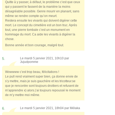
Quitte à y passer, à défaut, le problème c’est que ceux
qui y passent le fassent de la manière la moins
désagréable possible. Genre mourir en planant, sans
même se rendre compte qu’on meurt.
Restera ensuite les vivants qui doivent digérer cette
mort. Le concept du cimetière est un bon truc. Après
tout, une pierre tombale c’est un monument en
hommage du mort. Ca aide les vivants à digérer la
chose.
Bonne année et bon courage, malgré tout.
5.
Le mardi 5 janvier 2021, 10h10 par
Jujudpomme
Wowwww c’est trop beau, félicitations !
Le pull rend vraiment super bien, ça donne envie de
s’y mettre, mais je suis gauchère et les tricotteur.se
que je rencontre sont toujours droitiers et refusent de
m’apprendre x) alors j’ai toujours repoussé le moment
de m’y mettre moi même.
6.
Le mardi 5 janvier 2021, 18h04 par
Mélaka