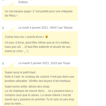
Dufaun
Un rat marque-page ! C’est parfait pour une intégrale
de Ptiluc !
3.
Le lundi 4 janvier 2021, 19h47 par
Tahyse
J’aime bien les « points tricot »
Un jour, à force, peut-être même que je m’y mettrai…
mais pas sûr… (il faut être patiente et douée de ses
mains je crois -_-‘)
4.
Le mardi 5 janvier 2021, 1h33 par
Youpi
Super sexy le petit Haut.
Note à l’ado: le couteau de cuisine n’est pas dans une
position utilisable. Vérifier ses leçons d’art martiaux.
Sujet moins drôle: décès des chats.
La vie implique de mourir donc… on y passera tous y
compris ceux que tu aimes. La seule loterie c’est de
savoir qui y passera en premier. Tu le sais un peu trop
pour ta mère…