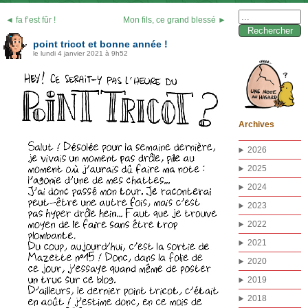
Rechercher :
◄ fa f’est fûr !
Mon fils, ce grand blessé ►
point tricot et bonne année !
le lundi 4 janvier 2021 à 9h52
Archives
2026
2025
2024
2023
2022
2021
2020
2019
2018