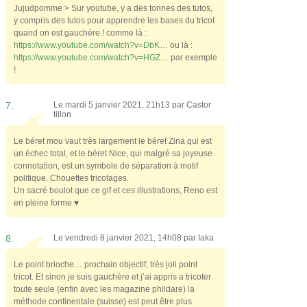
Jujudpomme > Sur youtube, y a des tonnes des tutos,
y compris des tutos pour apprendre les bases du tricot
quand on est gauchère ! comme là :
https://www.youtube.com/watch?v=DbK
… ou là :
https://www.youtube.com/watch?v=HGZ
… par exemple
!
7.
Le mardi 5 janvier 2021, 21h13 par
Castor
tillon
Le béret mou vaut très largement le béret Zina qui est
un échec total, et le béret Nice, qui malgré sa joyeuse
connotation, est un symbole de séparation à motif
politique. Chouettes tricotages.
Un sacré boulot que ce gif et ces illustrations, Reno est
en pleine forme ♥
8.
Le vendredi 8 janvier 2021, 14h08 par
Iaka
Le point brioche… prochain objectif, très joli point
tricot. Et sinon je suis gauchère et j’ai appris a tricoter
toute seule (enfin avec les magazine phildare) la
méthode continentale (suisse) est peut être plus