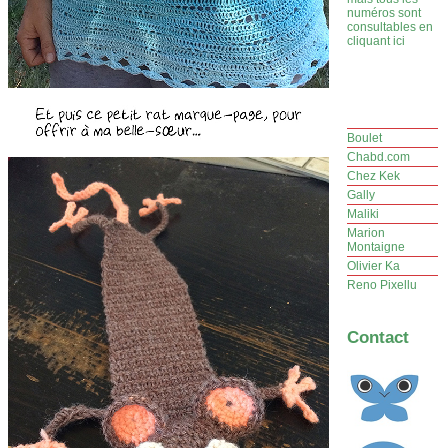
numéros sont
consultables en
cliquant ici
Boulet
Chabd.com
Chez Kek
Gally
Maliki
Marion
Montaigne
Olivier Ka
Reno Pixellu
Contact