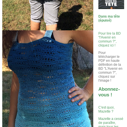
Dans ma tête
(épuisé)
Pour lire la BD
"l'Avenir en
commun ?",
cliquez ici !
Pour
télécharger le
PDF en haute
définition de la
BD "L'Avenir en
commun ?",
cliquez sur
l'image !
Abonnez-
vous !
C'est quoi,
Mazette ?
Mazette a cessé
de paraître,
mais tous les