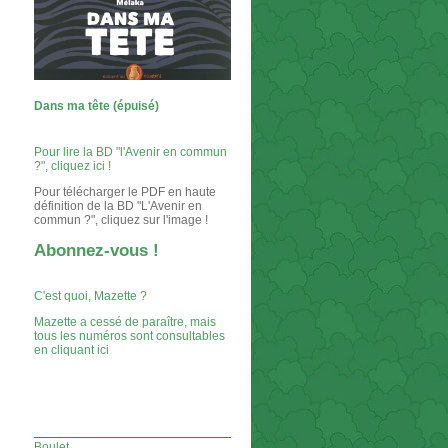
Dans ma tête (épuisé)
Pour lire la BD "l'Avenir en commun
?", cliquez ici !
Pour télécharger le PDF en haute
définition de la BD "L'Avenir en
commun ?", cliquez sur l'image !
Abonnez-vous !
C'est quoi, Mazette ?
Mazette a cessé de paraître, mais
tous les numéros sont consultables
en cliquant ici
Boulet