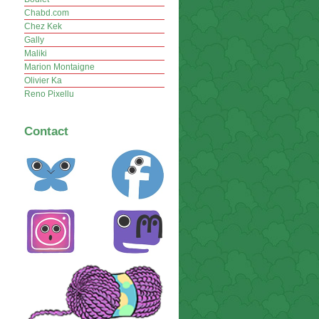
Chabd.com
Chez Kek
Gally
Maliki
Marion Montaigne
Olivier Ka
Reno Pixellu
Contact