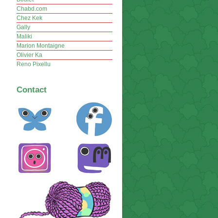
Chabd.com
Chez Kek
Gally
Maliki
Marion Montaigne
Olivier Ka
Reno Pixellu
Contact