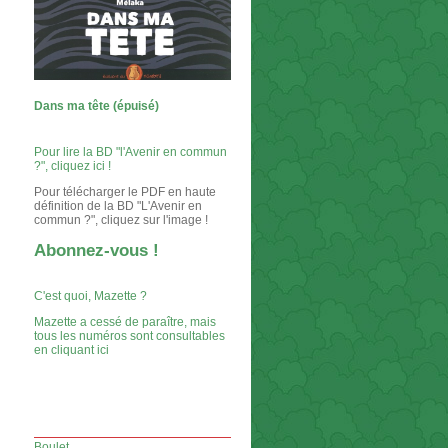
Dans ma tête (épuisé)
Pour lire la BD "l'Avenir en commun
?", cliquez ici !
Pour télécharger le PDF en haute
définition de la BD "L'Avenir en
commun ?", cliquez sur l'image !
Abonnez-vous !
C'est quoi, Mazette ?
Mazette a cessé de paraître, mais
tous les numéros sont consultables
en cliquant ici
Boulet