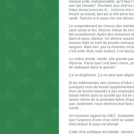
mesure juste, indispensable, qu’il faut l
une (de retraite)”. Pourtant, leur chef l
(
https://www.lemonde.fr/…/reforme-des-
mourir au travail, tant pis si elle prive
santé. Tant pis si le pays crie son désa
Le comportement de chacun des membres
sans cesse le feu. Macron refuse de recev
fait exceptionnel. Après des semaines 
dans le pays, silence. Un silence assour
mesure était un baril de poudre menaçant 
langues. Mais rien, pas la moindre consi
c’est votre droit, mais surtout, il ne faut
La colère monte, monte, elle gronde part
réponse. Parce que c’est bien connu, p
de matraque dans la gueule !
Ça va dégénérer. Ça ne peut que dégén
Et les éditorialistes des chaines d’infos 
quelques mois de travail supplémentair
mois de boulot imposés à des employés é
travail même dans la société qui est en c
raison même de la probable future dispar
que, justement, nous devrions tout faire 
survie…
Un nouveau rapport du GIEC, fondamental 
que l’urgence d’une crise vient se superp
dans lequel le pays est plongé.
Cette crise politique est inédite. Jamais