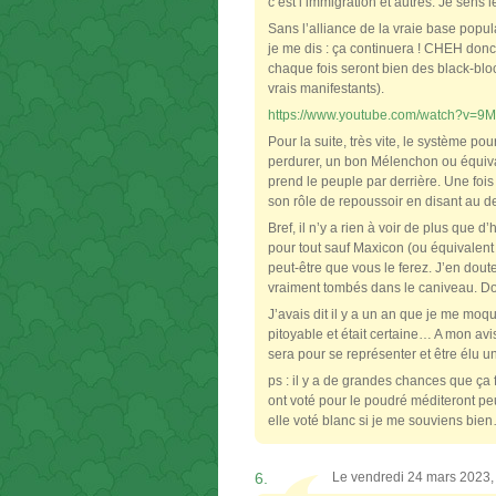
c’est l’immigration et autres. Je sens l
Sans l’alliance de la vraie base popula
je me dis : ça continuera ! CHEH donc
chaque fois seront bien des black-bloc
vrais manifestants).
https://www.youtube.com/watch?v=9
Pour la suite, très vite, le système p
perdurer, un bon Mélenchon ou équiva
prend le peuple par derrière. Une fois 
son rôle de repoussoir en disant au de
Bref, il n’y a rien à voir de plus que 
pour tout sauf Maxicon (ou équivalent 
peut-être que vous le ferez. J’en dout
vraiment tombés dans le caniveau. Don
J’avais dit il y a un an que je me moqu
pitoyable et était certaine… A mon avis
sera pour se représenter et être élu une
ps : il y a de grandes chances que ça f
ont voté pour le poudré méditeront peu
elle voté blanc si je me souviens bie
6.
Le vendredi 24 mars 2023