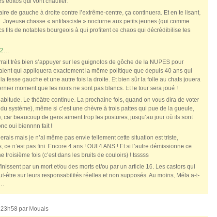
es éditos qui vont chauffer.
ire de gauche à droite contre l’extrême-centre, ça continuera. Et en te lisant,
. Joyeuse chasse « antifasciste » nocturne aux petits jeunes (qui comme
s fils de notables bourgeois à qui profitent ce chaos qui décrédibilise les
M2
…
ourrait très bien s’appuyer sur les guignolos de gôche de la NUPES pour
lent qui appliquera exactement la même politique que depuis 40 ans qui
la fesse gauche et une autre fois la droite. Et bien sûr la folle au chats jouera
rnier moment que les noirs ne sont pas blancs. Et le tour sera joué !
d’habitude. Le théâtre continue. La prochaine fois, quand on vous dira de voter
du système), même si c’est une chèvre à trois pattes qui pue de la gueule,
e, car beaucoup de gens aiment trop les postures, jusqu’au jour où ils sont
c oui biennnn fait !
erais mais je n’ai même pas envie tellement cette situation est triste,
, ce n’est pas fini. Encore 4 ans ! OUI 4 ANS ! Et si l’autre démissionne ce
 troisième fois (c’est dans les bruits de couloirs) ! tsssss
inissent par un mort et/ou des morts et/ou par un article 16. Les castors qui
t-être sur leurs responsabilités réelles et non supposés. Au moins, Méla a-t-
n…
, 23h58 par
Mouais