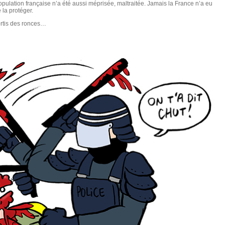
pulation française n’a été aussi méprisée, maltraitée. Jamais la France n’a eu
 la protéger.
ortis des ronces…