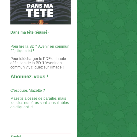
Dans ma tête (épuisé)
Pour lire la BD "l'Avenir en commun
?", cliquez ici !
Pour télécharger le PDF en haute
définition de la BD "L'Avenir en
commun ?", cliquez sur l'image !
Abonnez-vous !
C'est quoi, Mazette ?
Mazette a cessé de paraître, mais
tous les numéros sont consultables
en cliquant ici
Boulet