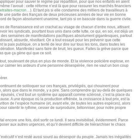
’appliquer pour sauver le régime par répartition, pour que nos enfants en aient
ui-même l’avoué : cette réforme n’est là que pour rassurer les marchés financiers
retraites-macron…
). Et tant pis si elle condamne des milliers de travailleurs à
 toute une partie des français de deux précieuses années de leur vie en bonne
ccord de façon absolument unanime, tant pis si on bascule dans la guerre civile.
 de Renaissance est un crachat au visage de chacun d’entre nous, attisant
oir les syndicats, pourtant tous unis dans cette lutte, ce qui, en soi, est déjà un
et des semaines de manifestations pacifiques absolument gigantesques, partout
dissant, absurde, révoltant. On a tout essayé pour les prévenir que cette
la paix publique, on a tenté de leur dire sur tous les tons, dans toutes les
dération. Manifestez sans faire de bruit, les gueux. Faites la grève parce que
 pas que ça gène qui que ce soit.
out, soulevant de plus en plus de monde. Et la violence policière explose, en
our calmer les ardeurs d’une personne désespérée, rien ne vaut un bon coup
érer.
continuent de soliloquer sur ces français, privilégiés, qui chouinent pour
e, alors que dans le monde, y a pire. Sans comprendre qu’au-delà de quelques
puisés, c’est tout un système qui apparaît comme sclérosé, c’est la place du
ause. A une époque où la production effrénée, la croissance à tout prix, est la
ition de l’espèce humaine (et, avant elle, de toutes les autres espèces), alors
pour ralentir le rythme, cesser de surproduire, bétonniser, pour notre propre
encore une fois, doit sortir ce lundi. Il sera invisibilisé, évidemment. Parce
oser aux autres urgences, et qu’il devient difficile de hiérarchiser le chaos
 l’exécutif n’est resté aussi sourd au désespoir du peuple. Jamais les inégalités