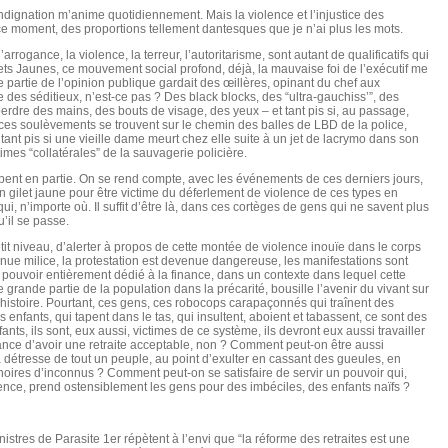
ndignation m’anime quotidiennement. Mais la violence et l’injustice des
e moment, des proportions tellement dantesques que je n’ai plus les mots.
rrogance, la violence, la terreur, l’autoritarisme, sont autant de qualificatifs qui
ets Jaunes, ce mouvement social profond, déjà, la mauvaise foi de l’exécutif me
e partie de l’opinion publique gardait des œillères, opinant du chef aux
 des séditieux, n’est-ce pas ? Des black blocks, des “ultra-gauchiss’”, des
perdre des mains, des bouts de visage, des yeux – et tant pis si, au passage,
es soulèvements se trouvent sur le chemin des balles de LBD de la police,
nt pis si une vieille dame meurt chez elle suite à un jet de lacrymo dans son
times “collatérales” de la sauvagerie policière.
tombent en partie. On se rend compte, avec les événements de ces derniers jours,
un gilet jaune pour être victime du déferlement de violence de ces types en
i, n’importe où. Il suffit d’être là, dans ces cortèges de gens qui ne savent plus
’il se passe.
tit niveau, d’alerter à propos de cette montée de violence inouïe dans le corps
enue milice, la protestation est devenue dangereuse, les manifestations sont
 pouvoir entièrement dédié à la finance, dans un contexte dans lequel cette
e grande partie de la population dans la précarité, bousille l’avenir du vivant sur
 l’histoire. Pourtant, ces gens, ces robocops carapaçonnés qui traînent des
enfants, qui tapent dans le tas, qui insultent, aboient et tabassent, ce sont des
nts, ils sont, eux aussi, victimes de ce système, ils devront eux aussi travailler
ance d’avoir une retraite acceptable, non ? Comment peut-on être aussi
étresse de tout un peuple, au point d’exulter en cassant des gueules, en
ires d’inconnus ? Comment peut-on se satisfaire de servir un pouvoir qui,
ce, prend ostensiblement les gens pour des imbéciles, des enfants naïfs ?
nistres de Parasite 1er répètent à l’envi que “la réforme des retraites est une