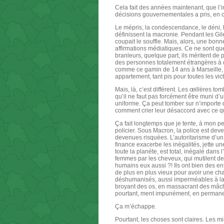
Cela fait des années maintenant, que l’i
décisions gouvernementales a pris, en c
Le mépris, la condescendance, le déni, l’a
définissent la macronie. Pendant les Gil
coupait le souffle. Mais, alors, une bonn
affirmations médiatiques. Ce ne sont que
branleurs, quelque part, ils méritent de 
des personnes totalement étrangères à c
comme ce gamin de 14 ans à Marseille, ta
appartement, tant pis pour toutes les vic
Mais, là, c’est différent. Les œillères 
qu’il ne faut pas forcément être muni d’
uniforme. Ça peut tomber sur n’importe qu
comment crier leur désaccord avec ce qu
Ça fait longtemps que je tente, à mon pe
policier. Sous Macron, la police est dev
devenues risquées. L’autoritarisme d’un
finance exacerbe les inégalités, jette un
toute la planète, est total, inégalé dans
femmes par les cheveux, qui mutilent des 
humains eux aussi ?! Ils ont bien des enfa
de plus en plus vieux pour avoir une ch
déshumanisés, aussi imperméables à la d
broyant des os, en massacrant des mâcho
pourtant, ment impunément, en permanen
Ça m’échappe.
Pourtant, les choses sont claires. Les mi