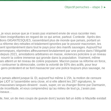
Objectif perruches – etape 3 ►
e, je vous avoue que je n’avais pas vraiment envie de vous raconter mes
bien insignifiantes en regard de ce qui arrive, partout. Contexte : Après des
ations GIGANTESQUES, rassemblant plus de monde que jamais, portant un
 réforme des retraites et totalement ignorées par le pouvoir macronien, les
ssent spontanément dans tout le pays pour des manifs sauvages. Aujourd’hui
terrompues, réprimées affreusement brutalement par une police dans l’illégalité
s depuis 2021, arrestations arbitraires en masse, violences policière à un niveau
que nourrir la colère immense qui gronde dans la population. Vraiment, même
mais atteint un tel niveau de colère populaire. Macron passe sa réforme en force,
e contourner la démocratie, contre la volonté de 93% des actifs, pour leur
 gens protestent et se font massacrer par une police toujours plus sauvage, ne
e jamais atteint jusque là. Et, aujourd’hui même à 15h, la motion de censure
e LIOT à l’assemblée sera close, et si elle atteint les 287 signatures, le
mauvaises langues diraient : ouais, super, on va changer Borne par Darmanin,
de incertitude, et vous comprendrez qu’au milieu de tout ça, j’avais pas
s oiseaux…
exte, hier, un de mes coups de gueule dont j’aurais fait un édito si Mazette existait