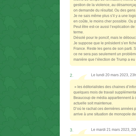
gestion de la violence, au désamorçag
on demande du résultat. Ou des gens p
Je ne sais même plus s’il y a une logiq
en coûte, le moins cher possible. Ou p
Peut être est-ce aussi l’explication de
terme.
Désolé pour le poncif, mais le débouc
Je suppose que le président s’en fiche.
France. Reste les gens de son parti. So
ce ne sera pas seulement un problèm
manière que l’élection de Trump a e
2.
Le lundi 20 mars 2023, 23
» les éditorialistes des chaines d’info
quelques mois de travail supplémenta
Beaucoup de média appartiennent à de
actuelle soit maintenue.
D’où le rachat ces dernières années 
arrive à une situation de monopole de 
3.
Le mardi 21 mars 2023, 2