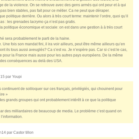
e de la violence. On se retrouve avec des gens armés qui ont peur et à qui
as bien stables, pas fait pour ce métier. Ca ne peut que déraper.
ue politique derrière. Ou alors à très court terme: maintenir l’ordre, quoi qu’il
as : les grenades lacrymo ça n’est pas gratis.
 la politique économique et sociale: on est dans une gestion à à très court
hé sera probablement le parti de la haine.
 Une fois son mandat fini, il ira voir ailleurs, peut être même ailleurs qu’en
nt ils tous aussi aveuglés? Ca s’est vu. Je n’espère pas. Car si c’est le cas,
e pour la France mais aussi pour les autres pays européens. De la même
u des conséquences au delà des USA.
h15 par
Youpi
s continuent de soliloquer sur ces français, privilégiés, qui chouinent pour
ire »
s grands groupes qui ont probablement intérêt à ce que la politique
par des milliardaires de beaucoup de media. Le problème c’est quand on
l’information.
0h14 par
Castor tillon