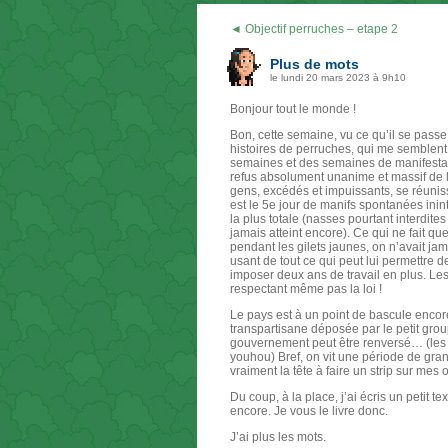
◄ Objectif perruches – etape 2
Plus de mots
le lundi 20 mars 2023 à 9h10
Bonjour tout le monde !
Bon, cette semaine, vu ce qu’il se pass
histoires de perruches, qui me semblent 
semaines et des semaines de manifest
refus absolument unanime et massif de la
gens, excédés et impuissants, se réuni
est le 5e jour de manifs spontanées inin
la plus totale (nasses pourtant interdite
jamais atteint encore). Ce qui ne fait 
pendant les gilets jaunes, on n’avait ja
usant de tout ce qui peut lui permettre d
imposer deux ans de travail en plus. Les
respectant même pas la loi !
Le pays est à un point de bascule encor
transpartisane déposée par le petit group
gouvernement peut être renversé… (les 
youhou) Bref, on vit une période de gran
vraiment la tête à faire un strip sur me
Du coup, à la place, j’ai écris un petit t
encore. Je vous le livre donc.
J’ai plus les mots.