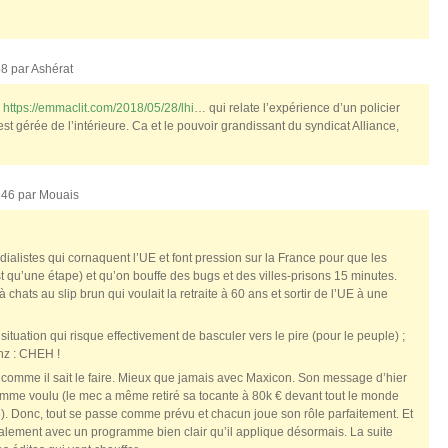
58 par
Ashérat
:
https://emmaclit.com/2018/05/28/lhi
… qui relate l’expérience d’un policier
st gérée de l’intérieure. Ca et le pouvoir grandissant du syndicat Alliance,
h46 par
Mouais
listes qui cornaquent l’UE et font pression sur la France pour que les
st qu’une étape) et qu’on bouffe des bugs et des villes-prisons 15 minutes.
 chats au slip brun qui voulait la retraite à 60 ans et sortir de l’UE à une
 situation qui risque effectivement de basculer vers le pire (pour le peuple) ;
unz : CHEH !
 comme il sait le faire. Mieux que jamais avec Maxicon. Son message d’hier
omme voulu (le mec a même retiré sa tocante à 80k € devant tout le monde
ce). Donc, tout se passe comme prévu et chacun joue son rôle parfaitement. Et
légalement avec un programme bien clair qu’il applique désormais. La suite