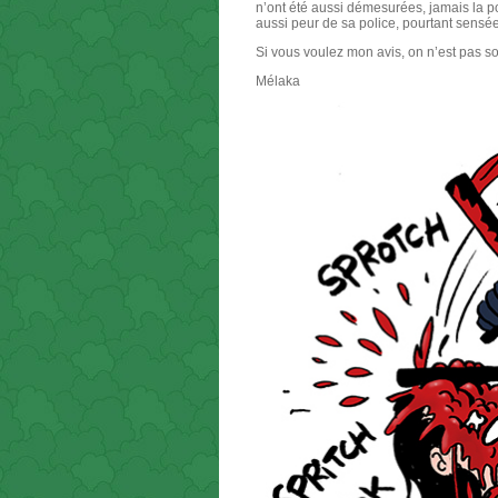
n’ont été aussi démesurées, jamais la po
aussi peur de sa police, pourtant sensée
Si vous voulez mon avis, on n’est pas s
Mélaka