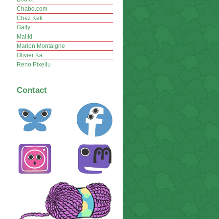
Chabd.com
Chez Kek
Gally
Maliki
Marion Montaigne
Olivier Ka
Reno Pixellu
Contact