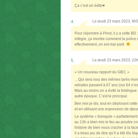
Ça c’est un édito♥
4.
Le jeudi 23 mars 2023, 9h
Pour répondre à Pinot, il y a cette BD 
intègre, ça montre comment la police e
effectivement, on est mal parti.
5.
Le jeudi 23 mars 2023, 22
« Un nouveau rapport du GIEC »
…Qui sera issu des mêmes tarés mondia
retraites passent à 67 ans (oui 64 n’e
Mais au moins on a évité la foldingue à
autre époque. C’est le principal.
Ben moi je dis, tout en déplorant cette
et en utilisant une expression de dje
Le système « triangule » parfaitement
au 13h a bien mis le feu au poudre c
histoire de bien nous cracher à la fa
il a beau jeu de dire qu’il a été élu 