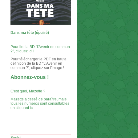
Dans ma tête (épuisé)
Pour lire la BD "l'Avenir en commun
?", cliquez ici !
Pour télécharger le PDF en haute
définition de la BD "L'Avenir en
commun ?", cliquez sur l'image !
Abonnez-vous !
C'est quoi, Mazette ?
Mazette a cessé de paraître, mais
tous les numéros sont consultables
en cliquant ici
Boulet