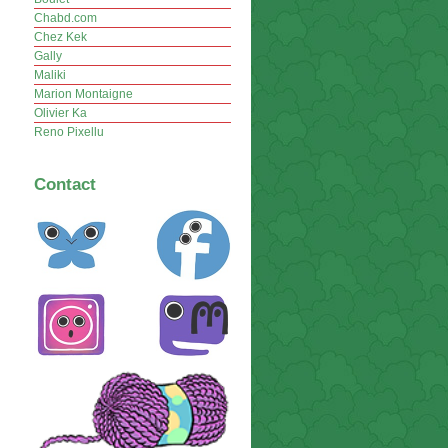
Chabd.com
Chez Kek
Gally
Maliki
Marion Montaigne
Olivier Ka
Reno Pixellu
Contact