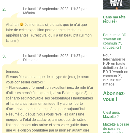
2.
Le lundi 18 septembre 2023, 11h32 par
Mélaka
Dans ma tête
(épuisé)
Ahahah
Je mentirais si je disais que je n’ai que
faire de cette exposition permanente de chairs
Pour lire la BD
appétissantes ! (C’est vrai qu’il a un beau ptit cul mon
"l'Avenir en
tchum !)
commun ?",
cliquez ici !
Pour
3.
Le lundi 18 septembre 2023, 11h37 par
télécharger le
Dilettante
PDF en haute
définition de la
bonjour,
BD "L'Avenir en
commun ?",
Si vous êtes en manque de ce type de jeux, je peux
cliquez sur
vous conseiller ceux-ci :
l'image !
– Planescape : Torment : un excellent jeux de rôle (j’ai
Abonnez-
d’ailleurs pensé à lui quand j’ai vu Baldur’s gate 3). Le
scénario est incroyable, les personnages inoubliables
vous !
et l’ambiance, vraiment unique. Il y a une liberté
d’action vraiment unique, même pour aujourd’hui.
C'est quoi,
Résumé du début : vous vous réveillez dans une
Mazette ?
morgue, à l’état de cadavre, amnésique. Un crâne
Mazette a cessé
flottant dans les airs arrive et sera votre guide dans
de paraître,
une ville-prison obnubilée par la mort (et autant dire
mais tous les