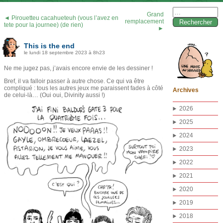
Rechercher :
Grand
◄ Pirouetteu cacahueteuh (vous l’avez en
remplacement
tete pour la journee) (de rien)
►
This is the end
le lundi 18 septembre 2023 à 8h23
Ne me jugez pas, j’avais encore envie de les dessiner !
Bref, il va falloir passer à autre chose. Ce qui va être
compliqué : tous les autres jeux me paraissent fades à côté
Archives
de celui-là… (Oui oui, Divinity aussi !)
2026
2025
2024
2023
2022
2021
2020
2019
2018