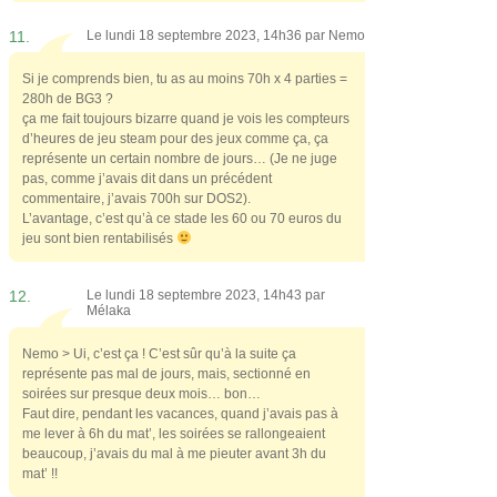
11.
Le lundi 18 septembre 2023, 14h36 par
Nemo
Si je comprends bien, tu as au moins 70h x 4 parties =
280h de BG3 ?
ça me fait toujours bizarre quand je vois les compteurs
d’heures de jeu steam pour des jeux comme ça, ça
représente un certain nombre de jours… (Je ne juge
pas, comme j’avais dit dans un précédent
commentaire, j’avais 700h sur DOS2).
L’avantage, c’est qu’à ce stade les 60 ou 70 euros du
jeu sont bien rentabilisés
12.
Le lundi 18 septembre 2023, 14h43 par
Mélaka
Nemo > Ui, c’est ça ! C’est sûr qu’à la suite ça
représente pas mal de jours, mais, sectionné en
soirées sur presque deux mois… bon…
Faut dire, pendant les vacances, quand j’avais pas à
me lever à 6h du mat’, les soirées se rallongeaient
beaucoup, j’avais du mal à me pieuter avant 3h du
mat’ !!