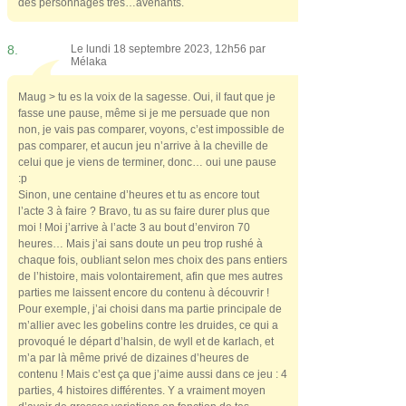
des personnages très…avenants.
8.
Le lundi 18 septembre 2023, 12h56 par
Mélaka
Maug > tu es la voix de la sagesse. Oui, il faut que je
fasse une pause, même si je me persuade que non
non, je vais pas comparer, voyons, c’est impossible de
pas comparer, et aucun jeu n’arrive à la cheville de
celui que je viens de terminer, donc… oui une pause
:p
Sinon, une centaine d’heures et tu as encore tout
l’acte 3 à faire ? Bravo, tu as su faire durer plus que
moi ! Moi j’arrive à l’acte 3 au bout d’environ 70
heures… Mais j’ai sans doute un peu trop rushé à
chaque fois, oubliant selon mes choix des pans entiers
de l’histoire, mais volontairement, afin que mes autres
parties me laissent encore du contenu à découvrir !
Pour exemple, j’ai choisi dans ma partie principale de
m’allier avec les gobelins contre les druides, ce qui a
provoqué le départ d’halsin, de wyll et de karlach, et
m’a par là même privé de dizaines d’heures de
contenu ! Mais c’est ça que j’aime aussi dans ce jeu : 4
parties, 4 histoires différentes. Y a vraiment moyen