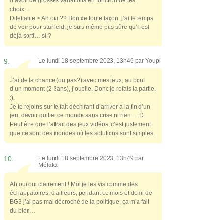
d’avoir de grosses variations en fonction de tes
choix…
Dilettante > Ah oui ?? Bon de toute façon, j’ai le temps
de voir pour starfield, je suis même pas sûre qu’il est
déjà sorti… si ?
9.
Le lundi 18 septembre 2023, 13h46 par
Youpi
J’ai de la chance (ou pas?) avec mes jeux, au bout
d’un moment (2-3ans), j’oublie. Donc je refais la partie.
:).
Je te rejoins sur le fait déchirant d’arriver à la fin d’un
jeu, devoir quitter ce monde sans crise ni rien… :D.
Peut être que l’attrait des jeux vidéos, c’est justement
que ce sont des mondes où les solutions sont simples.
10.
Le lundi 18 septembre 2023, 13h49 par
Mélaka
Ah oui oui clairement ! Moi je les vis comme des
échappatoires, d’ailleurs, pendant ce mois et demi de
BG3 j’ai pas mal décroché de la politique, ça m’a fait
du bien…