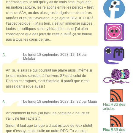
cinématiques, le fait qu’il y ait de vrais acteurs jouant
en motion capture, les relations entre les persos – bref,
c’est un AAA, un des plus gros budgets des dernières
années et ça, faut avouer que ça ajoute BEAUCOUP à
l’aspect épique !). Mais bon, c’est un immense succès,
toutes les critiques sont dythirambiques, et j’ai bien
conscience que des jeux de cette qualité ça se trouve
pas à tous les coins de rue…
5.
Le lundi 18 septembre 2023, 12h18 par
Mélaka
Ah, si, je sais ce qui pourrait me plaire aussi, même si
je suis moins sensible à l’univers SF qu’à celui de
Donjon et dragons, c’est Starfield, il paraît que c’est
assez dantesque aussi !
6.
Le lundi 18 septembre 2023, 12h32 par
Maug
Flux RSS des
articles
Arf comment tu fais, j’ai fais une centaine d’heure et
j’ai juste fini l’acte 2 :).
Sinon, il faut que tu joue à d’autres type de jeux plutôt
Flux RSS des
que d’essayer tt de suite un autre RPG. Tu vas trop