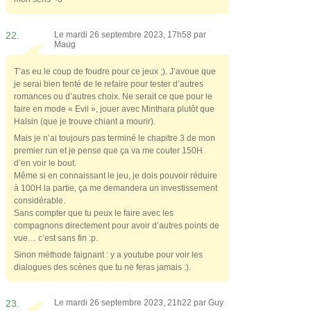
22.
Le mardi 26 septembre 2023, 17h58 par
Maug
T’as eu le coup de foudre pour ce jeux ;). J’avoue que
je serai bien tenté de le refaire pour tester d’autres
romances ou d’autres choix. Ne serait ce que pour le
faire en mode « Evil », jouer avec Minthara plutôt que
Halsin (que je trouve chiant a mourir).
Mais je n’ai toujours pas terminé le chapitre 3 de mon
premier run et je pense que ça va me couter 150H
d’en voir le bout.
Même si en connaissant le jeu, je dois pouvoir réduire
à 100H la partie, ça me demandera un investissement
considérable.
Sans compter que tu peux le faire avec les
compagnons directement pour avoir d’autres points de
vue… c’est sans fin :p.
Sinon méthode faignant : y a youtube pour voir les
dialogues des scènes que tu ne feras jamais :).
23.
Le mardi 26 septembre 2023, 21h22 par
Guy