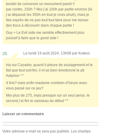
bordel de concevoir un monument pareil !!
par contre, 150h ? Moi j’ai 100h par partie environ (là
j’ai dépassé les 350h en tout je crois uhuh), mais je
fais exprès de ne pas tout tout faire pour me laisser
des trucs à découvrir dans chaque partie !
Guy > Le Evil side me semble effectivement plus
jouissif à faire que le good side !
25.
Le lundi 19 août 2024, 13h08 par
Krakos
Ha oui Cazador, quand il pleure de soulagement et le
fait que tout soit fini, il m’as bien émotionné le pti
Astarion ^^
4 fois? mais enfin madame combien d’heure avez-
vous passé sur ce jeu?
Moi plus de 275, mais presque sur un seul perso, le
second j’ai fini le vaisseau du début ^^
Laisser un commentaire
Votre adresse e-mail ne sera pas publiée.
Les champs