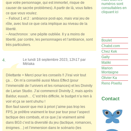
que votre personnage, qui est immortel, risque de
numéros sont
causer de sacrée problèmes). A partir de là, vous faites
consultables en
cliquant ici
ce que vous voulez.
– Fallout 1 et 2 : ambiance post-apo, mais vrai jeu de
rôle, avec tout ce que cela implique au niveau de la
liberté.
– Anachronox : une pépite oubliée. Il y a moins de
liberté, par contre, les personnages et l’ambiance, sont
Boulet
très particuliers.
Chabd.com
Chez Kek
Gally
4.
Le lundi 18 septembre 2023, 12h17 par
Maliki
Mélaka
Marion
Montaigne
Dilettante > Merci pour les conseils !! J’irai voir tout
Olivier Ka
ça… On m’a conseillé aussi Mass Effect (pour
Reno Pixellu
l’immensité de l’univers et les romances) et les Divinity
de Larian Studio. J’ai commencé Divinity 2, mais après
Baldur, euuuh… C’est très difficile, le budget n’a rien à
Contact
voir et ça se sent uhuhu !
Bon faut savoir que moi à priori j’aime pas trop les
FPS, je préfère vraiment le tour par tour pour l’aspect
tactique des combats, et ce que j’ai vraiment aimé
dans BG3 c’est la diversité du jeu (tactique, romances,
énigmes…) et l’immersion dans le scénario (les