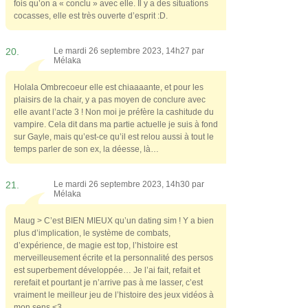
fois qu’on a « conclu » avec elle. Il y a des situations
cocasses, elle est très ouverte d’esprit :D.
20.
Le mardi 26 septembre 2023, 14h27 par
Mélaka
Holala Ombrecoeur elle est chiaaaante, et pour les
plaisirs de la chair, y a pas moyen de conclure avec
elle avant l’acte 3 ! Non moi je préfère la cashitude du
vampire. Cela dit dans ma partie actuelle je suis à fond
sur Gayle, mais qu’est-ce qu’il est relou aussi à tout le
temps parler de son ex, la déesse, là…
21.
Le mardi 26 septembre 2023, 14h30 par
Mélaka
Maug > C’est BIEN MIEUX qu’un dating sim ! Y a bien
plus d’implication, le système de combats,
d’expérience, de magie est top, l’histoire est
merveilleusement écrite et la personnalité des persos
est superbement développée… Je l’ai fait, refait et
rerefait et pourtant je n’arrive pas à me lasser, c’est
vraiment le meilleur jeu de l’histoire des jeux vidéos à
mon sens <3