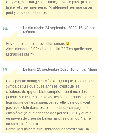
Ca y est, c’est fait (je suis faible)… Reste plus qu’a se
lancer et créer mon perso. Visiblement rien que ça on
peut y passer des heures.
18.
Le dimanche 24 septembre 2023, 15h43 par
Mélaka
Guy < … et on ne le revit plus jamais
Alors aloooors ? C’est bien heiiiin ?? T’es quelle race,
tu dragues qui ??
19.
Le lundi 25 septembre 2023, 10h54 par
Maug
C’est pas un dating sim Mélaka ! Quoique :). Ce qui est
sympa depuis quelques années, c’est que les
créateurs de rpg ont bien compris l’appétence des
joueurs sur les relations avec les compagnons et donc
leur donne de l’épaisseur. Je regrette juste qu’il vont
pas assez loin dans les relations inter compagnons
eux même (vue la richesse des perso BG3, il y aurait
eu moyen de créer de belles histoires d’amour/haine
au sein de l’équipe).
Perso, je suis parti sur Ombrecoeur et c’est drôle un