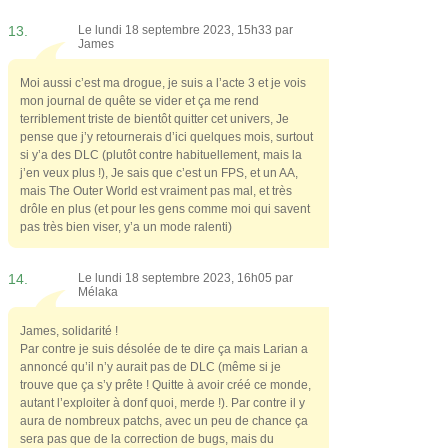
13.
Le lundi 18 septembre 2023, 15h33 par
James
Moi aussi c’est ma drogue, je suis a l’acte 3 et je vois
mon journal de quête se vider et ça me rend
terriblement triste de bientôt quitter cet univers, Je
pense que j’y retournerais d’ici quelques mois, surtout
si y’a des DLC (plutôt contre habituellement, mais la
j’en veux plus !), Je sais que c’est un FPS, et un AA,
mais The Outer World est vraiment pas mal, et très
drôle en plus (et pour les gens comme moi qui savent
pas très bien viser, y’a un mode ralenti)
14.
Le lundi 18 septembre 2023, 16h05 par
Mélaka
James, solidarité !
Par contre je suis désolée de te dire ça mais Larian a
annoncé qu’il n’y aurait pas de DLC (même si je
trouve que ça s’y prête ! Quitte à avoir créé ce monde,
autant l’exploiter à donf quoi, merde !). Par contre il y
aura de nombreux patchs, avec un peu de chance ça
sera pas que de la correction de bugs, mais du