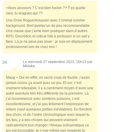
>Alors aloooors ? C’est bien heiiiin ?? T’es quelle
race, tu dragues qui ??
Une Drow Rogue/Assassin avec Criminal comme
background. Bref quelqu’un de peu recommandable.
Une classe que j’aime bien pratiquer dans d’autres
RPG. Discrétion et critical hits à profusion si on sait y
faire. Là je ne peux pas jouer : je suis en déplacement
professionnel loin de chez moi !
24.
Le mercredi 27 septembre 2023, 10h13 par
Mélaka
Maug > Oui en effet, un sacré coup de foudre, j’avais
jamais connu ça avant avec un jeu. Et oui, c’est
vraiment refaisable, il y a carrément moyen d’avoir une
autre aventure très très différente de la première. Là
j’ai recommencé avec sombres pulsions, c’est
excellentissime, et j’ai pas tellement l’impression de
refaire (sauf quelques parties inévitables). En fonction
des choix, et de l’ordre chronologique avec lequel tu
les fais, y a des choses qui peuvent vraiment
radicalement tout changer ! Niveau scénaristique ce
jeu est incroyable, je n’ose même pas imaginer le