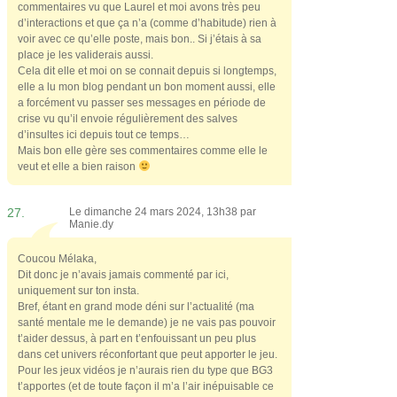
commentaires vu que Laurel et moi avons très peu
d’interactions et que ça n’a (comme d’habitude) rien à
voir avec ce qu’elle poste, mais bon.. Si j’étais à sa
place je les validerais aussi.
Cela dit elle et moi on se connait depuis si longtemps,
elle a lu mon blog pendant un bon moment aussi, elle
a forcément vu passer ses messages en période de
crise vu qu’il envoie régulièrement des salves
d’insultes ici depuis tout ce temps…
Mais bon elle gère ses commentaires comme elle le
veut et elle a bien raison
27.
Le dimanche 24 mars 2024, 13h38 par
Manie.dy
Coucou Mélaka,
Dit donc je n’avais jamais commenté par ici,
uniquement sur ton insta.
Bref, étant en grand mode déni sur l’actualité (ma
santé mentale me le demande) je ne vais pas pouvoir
t’aider dessus, à part en t’enfouissant un peu plus
dans cet univers réconfortant que peut apporter le jeu.
Pour les jeux vidéos je n’aurais rien du type que BG3
t’apportes (et de toute façon il m’a l’air inépuisable ce