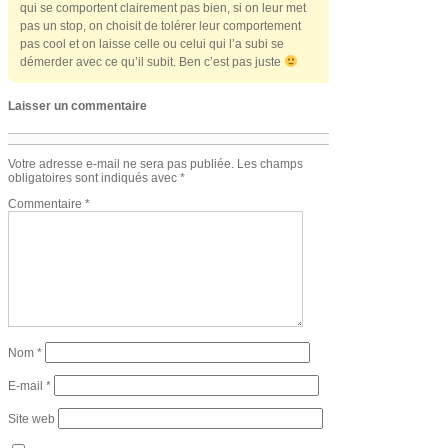
qui se comportent clairement pas bien, si on leur met
pas un stop, on choisit de tolérer leur comportement
pas cool et on laisse celle ou celui qui l’a subi se
démerder avec ce qu’il subit. Ben c’est pas juste
Laisser un commentaire
Votre adresse e-mail ne sera pas publiée.
Les champs
obligatoires sont indiqués avec
*
Commentaire
*
Nom
*
E-mail
*
Site web