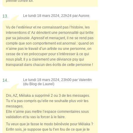
pleinte contre toi.
13.
Le lundi 18 mars 2024, 22h24 par
Aurore.
Vu de l’extérieur et ne connaissant pas l’histoire, les
interventions d’ Az dénotent une personnalité qui brille
par sa jalousie. Agressif et menaçant, il ne se rend pas
compte que son comportement est anormal : quand on
n’aime pas le travail d’un artiste ou une personne, on
cesse de s’en préoccuper pour s’intéresser à ce qui
nous plaît. Il y a clairement une déviance psy qui
transparait dans chacun des écrits de cette personne !
14.
Le lundi 18 mars 2024, 23h00 par
Valentin
(du Blog de Laurel)
Dis, AZ, Mélaka a supprimé 2 ou 3 de tes messages.
Tu n’a pas compris qu’elle ne souhaite plus voir tes
messages.
Elle n’aime pas mettre l’espace commentaires sous
validation et tu vas la forcer à le faire.
Tu veux que je fasse le modo bénévole pour Mélaka ?
Enfin sois, je suppose que tu t’en fou de ce que je te