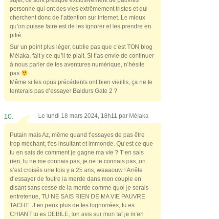
personne qui ont des vies extrêmement tristes et qui
cherchent donc de l’attention sur internet. Le mieux
qu’on puisse faire est de les ignorer et les prendre en
pitié.
Sur un point plus léger, oublie pas que c’est TON blog
Mélaka, fait y ce qu’il te plait. Si t’as envie de continuer
à nous parler de tes aventures numérique, n’hésite
pas
Même si les opus précédents ont bien vieillis, ça ne te
tenterais pas d’essayer Baldurs Gate 2 ?
10.
Le lundi 18 mars 2024, 18h11 par
Mélaka
Putain mais Az, même quand t’essayes de pas être
trop méchant, t’es insultant et immonde. Qu’est ce que
tu en sais de comment je gagne ma vie ? T’en sais
rien, tu ne me connais pas, je ne te connais pas, on
s’est croisés une fois y a 25 ans, waaaouw ! Arrête
d’essayer de foutre la merde dans mon couple en
disant sans cesse de la merde comme quoi je serais
entretenue, TU NE SAIS RIEN DE MA VIE PAUVRE
TACHE. J’en peux plus de tes loghorrées, tu es
CHIANT tu es DEBILE, ton avis sur mon taf je m’en