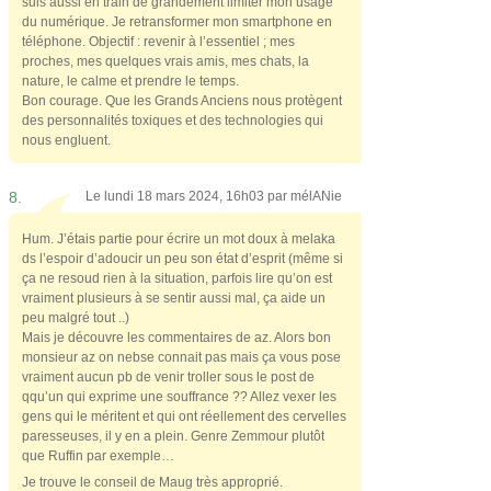
suis aussi en train de grandement limiter mon usage
du numérique. Je retransformer mon smartphone en
téléphone. Objectif : revenir à l’essentiel ; mes
proches, mes quelques vrais amis, mes chats, la
nature, le calme et prendre le temps.
Bon courage. Que les Grands Anciens nous protègent
des personnalités toxiques et des technologies qui
nous engluent.
8.
Le lundi 18 mars 2024, 16h03 par
mélANie
Hum. J’étais partie pour écrire un mot doux à melaka
ds l’espoir d’adoucir un peu son état d’esprit (même si
ça ne resoud rien à la situation, parfois lire qu’on est
vraiment plusieurs à se sentir aussi mal, ça aide un
peu malgré tout ..)
Mais je découvre les commentaires de az. Alors bon
monsieur az on nebse connait pas mais ça vous pose
vraiment aucun pb de venir troller sous le post de
qqu’un qui exprime une souffrance ?? Allez vexer les
gens qui le méritent et qui ont réellement des cervelles
paresseuses, il y en a plein. Genre Zemmour plutôt
que Ruffin par exemple…
Je trouve le conseil de Maug très approprié.