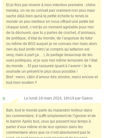
Et je finis par revenir à mon intention première : chère
melaka, on ne se connait pas vraiment non plus mais
sache déjà bien qunà ta petite échelle tu rends le
monde un peu meilleur en nous offrant une petite bd
chaque lundi, c’est tjs un moment agréable pour moi
de la découvrir, que tu y parles de crochet, d’animaux,
de politique, d’état du monde, de l’angoisse du futur
ou même de BG3 auquel je ne connais rien mais alors
rien du tout (enfin mtnt j’ai compris qu’adtarion est
sexy, mais à part ça… ) Je partage beaucoup de tes
vues politiques, et je suis moi même terrassée de l’état
du monde… Et pas rassurée quant à l’avenir ! Je te
souhaite un présent le plus doux possible !
Bref : merci, câlin d’amour très sincère, merci encore et
tout mon soutien !!
9.
Le lundi 18 mars 2024, 16h19 par
Gaeos
Bah, tout le monde parle du malandrin trolleur dans
les commentaire. Il suffit simplement de l’ignorer et de
le bannir. Après tout, ceux qui passent leur temps à
parler d’eux même et de leur opinion dans les
commentaire alors que ce n’est absolument pas le
sujet, ce sont presque exclusivement de pauvres