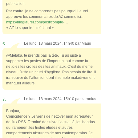
publication.
Par contre, je ne comprends pas pourquoi Laurel
approuve les commentaires de AZ comme ici…
https://bloglaurel.com/post/compte-
…
« AZ le super troll méchant »…
6.
Le lundi 18 mars 2024, 14h40 par
Maug
@Mélaka, te prends pas la tête. Tu as juste a
supprimer les postes de l’importun tout comme tu
nettoies les crottes des tes animaux. C’est du même
niveau. Juste un rituel d’hygiène. Pas besoin de lire, il
ira trouver de l’attention dont il semble maladivement
manquer ailleurs.
7.
Le lundi 18 mars 2024, 15h10 par
karnotus
Bonjour,
Coïncidence ? Je viens de nettoyer mon agrégateur
de flux RSS. Terminé de suivre l’actualité, les hebdos
qui ramènent les tristes études et autres
comportements absurdes de nos contemporains. Je