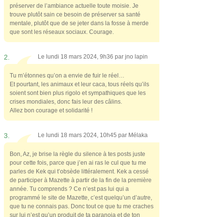
préserver de l’ambiance actuelle toute moisie. Je
trouve plutôt sain ce besoin de préserver sa santé
mentale, plutôt que de se jeter dans la fosse à merde
que sont les réseaux sociaux. Courage.
2.
Le lundi 18 mars 2024, 9h36 par
jno lapin
Tu m’étonnes qu’on a envie de fuir le réel…
Et pourtant, les animaux et leur caca, tous réels qu’ils
soient sont bien plus rigolo et sympathiques que les
crises mondiales, donc fais leur des câlins.
Allez bon courage et solidarité !
3.
Le lundi 18 mars 2024, 10h45 par
Mélaka
Bon, Az, je brise la règle du silence à tes posts juste
pour cette fois, parce que j’en ai ras le cul que tu me
parles de Kek qui t’obsède littéralement. Kek a cessé
de participer à Mazette à partir de la fin de la première
année. Tu comprends ? Ce n’est pas lui qui a
programmé le site de Mazette, c’est quelqu’un d’autre,
que tu ne connais pas. Donc tout ce que tu me craches
sur lui n’est qu’un produit de ta paranoia et de ton