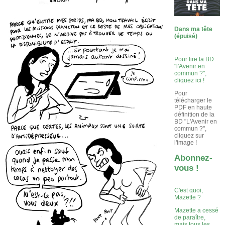
Dans ma tête
(épuisé)
Pour lire la BD
"l'Avenir en
commun ?",
cliquez ici !
Pour
télécharger le
PDF en haute
définition de la
BD "L'Avenir en
commun ?",
cliquez sur
l'image !
Abonnez-
vous !
C'est quoi,
Mazette ?
Mazette a cessé
de paraître,
mais tous les