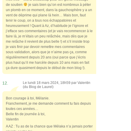
de soutien
je sais bien qu’on est nombreux à péter
un plomb en ce moment, dans la gauchosphère y a un
vent de déprime qui plane là hein… Mais bon, faut
tenir le coup, on a tous nos échappatoires et
heureusement ! Quant à Az, d’habitude je l’ignore et
j’efface ses commentaires (et je vais recommencer à le
faire là, je m’étais un peu relâchée, mais dès que je
me relâche il revient de plus belle !) et s’il insiste trop
je vais finir par devoir remettre mes commentaires
sous validation, alors que je n’aime pas ça, comme
régulièrement depuis 20 ans (oui parce que j’écris
plus haut qu’il me harcèle depuis 10 ans mais en fait
ça dure quasiment depuis le début de mon blog !).
12.
Le lundi 18 mars 2024, 18h59 par
Valentin
(du Blog de Laurel)
Bon courage à toi, Mélanie.
Franchement, je me demande comment tu fais depuis
toutes ces années…
Belle fin de journée à toi,
Valentin
A AZ : Tu as de la chance que Mélaka n’a jamais porter