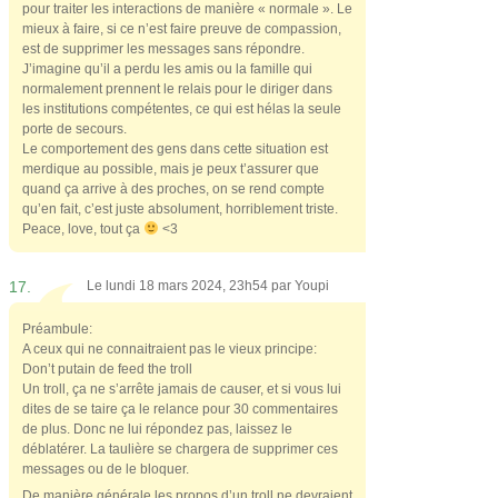
pour traiter les interactions de manière « normale ». Le
mieux à faire, si ce n’est faire preuve de compassion,
est de supprimer les messages sans répondre.
J’imagine qu’il a perdu les amis ou la famille qui
normalement prennent le relais pour le diriger dans
les institutions compétentes, ce qui est hélas la seule
porte de secours.
Le comportement des gens dans cette situation est
merdique au possible, mais je peux t’assurer que
quand ça arrive à des proches, on se rend compte
qu’en fait, c’est juste absolument, horriblement triste.
Peace, love, tout ça
<3
17.
Le lundi 18 mars 2024, 23h54 par
Youpi
Préambule:
A ceux qui ne connaitraient pas le vieux principe:
Don’t putain de feed the troll
Un troll, ça ne s’arrête jamais de causer, et si vous lui
dites de se taire ça le relance pour 30 commentaires
de plus. Donc ne lui répondez pas, laissez le
déblatérer. La taulière se chargera de supprimer ces
messages ou de le bloquer.
De manière générale les propos d’un troll ne devraient