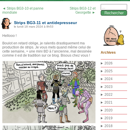
Rechercher :
◄ Strips BG3-10 et panne
Strips BG3-12 et
mondiale
Georgette ►
Strips BG3-11 et antidepresseur
le lundi 18 mars 2024 à 8h53
Hellooo !
Boulot en retard oblige, je ralentis drastiquement ma
production de strips. Je vous mets quand même celui de
cette semaine, + une mini BD à l’ancienne, mal dessinée
Archives
comme il est de tradition sur ce blog. Bisous chez vous !
2026
2025
2024
2023
2022
2021
2020
2019
2018