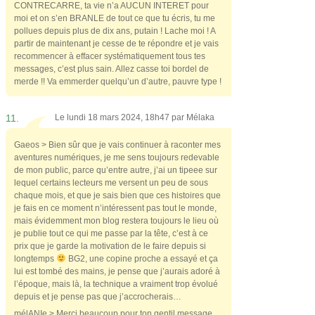
CONTRECARRE, ta vie n’a AUCUN INTERET pour
moi et on s’en BRANLE de tout ce que tu écris, tu me
pollues depuis plus de dix ans, putain ! Lache moi ! A
partir de maintenant je cesse de te répondre et je vais
recommencer à effacer systématiquement tous tes
messages, c’est plus sain. Allez casse toi bordel de
merde !! Va emmerder quelqu’un d’autre, pauvre type !
11.
Le lundi 18 mars 2024, 18h47 par
Mélaka
Gaeos > Bien sûr que je vais continuer à raconter mes
aventures numériques, je me sens toujours redevable
de mon public, parce qu’entre autre, j’ai un tipeee sur
lequel certains lecteurs me versent un peu de sous
chaque mois, et que je sais bien que ces histoires que
je fais en ce moment n’intéressent pas tout le monde,
mais évidemment mon blog restera toujours le lieu où
je publie tout ce qui me passe par la tête, c’est à ce
prix que je garde la motivation de le faire depuis si
longtemps
BG2, une copine proche a essayé et ça
lui est tombé des mains, je pense que j’aurais adoré à
l’époque, mais là, la technique a vraiment trop évolué
depuis et je pense pas que j’accrocherais…
mélANIe > Merci beaucoup pour ton gentil message