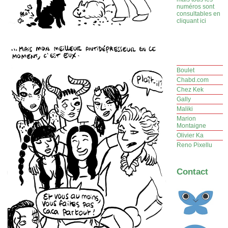
numéros sont
consultables en
cliquant ici
Boulet
Chabd.com
Chez Kek
Gally
Maliki
Marion
Montaigne
Olivier Ka
Reno Pixellu
Contact