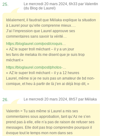
25.
Le mercredi 20 mars 2024, 6h33 par
Valentin
(du Blog de Laurel)
Idéalement, il faudrait que Mélaka explique la situation
à Laurel pour qu’elle comprenne mieux….
J’ai l’impression que Laurel approuve ses
commentaires sans savoir la vérité…
https://bloglaurel.com/post/croquis
…
« AZ le super troll méchant – il y a un jour
les fans de melaka ils me disent que je suis trop
méchant »
https://bloglaurel.com/post/photos-
…
« AZ le super troll méchant – il y a 12 heures
Laurel, même si je ne suis pas un amateur de bd non-
comique, et heu à partir de là j’en ai déjà trop dit, »
26.
Le mercredi 20 mars 2024, 8h57 par
Mélaka
Valentin > Tu sais même si Laurel a mis ses
commentaires sous approbation, tant qu’Az ne s’en
prend pas à elle, elle n’a pas de raison de refuser ses
messages. Elle doit pas trop comprendre pourquoi il
évoque tout le temps mon nom dans ses