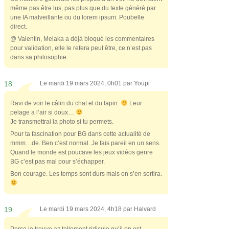
même pas être lus, pas plus que du texte généré par
une IA malveillante ou du lorem ipsum. Poubelle
direct.
@ Valentin, Melaka a déjà bloqué les commentaires
pour validation, elle le refera peut être, ce n’est pas
dans sa philosophie.
18.
Le mardi 19 mars 2024, 0h01 par
Youpi
Ravi de voir le câlin du chat et du lapin.
Leur
pelage a l’air si doux…
Je transmettrai la photo si tu permets.
Pour ta fascination pour BG dans cette actualité de
mmm…de. Ben c’est normal. Je fais pareil en un sens.
Quand le monde est poucave les jeux vidéos genre
BG c’est pas mal pour s’échapper.
Bon courage. Les temps sont durs mais on s’en sortira.
19.
Le mardi 19 mars 2024, 4h18 par
Halvard
Perso je trouve az tellement ridicule qu’il en est