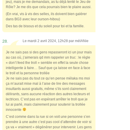
jeu), mais je me demandais, as tu déjà tenté le Jeu de
Rôle? Je me dis que cela pourrais bien te plaire aussi.
(En vrai, vis à vis des selles, ils doivent bien galérer
dans BG3 avec leur ourson-hibou)
Des tas de bisous et du soleil pour toi et ta famille.
28.
Le mardi 2 avril 2024, 12h28 par
mélANie
Je ne sais pas si des gens repasseront ici un jour mais
au cas où, j’aimerais qd mm rappeler un truc : le règle
« don’t feed the troll » semble en effet la seule chose
intelligente à faire… Sauf que ça laisse en face à face
le troll et la personne trollée
Je ne sais pas du tout ce qu’en pense mélaka ms moi
ça m’aurait mise mal à l’aise de lire des messages
insultants aussi gratuits, même s’ils sont clairement
délirants, sans aucune réaction des autres lecteurs et
lectrices. C’est pas en espérant arrêter le troll que je
lui ai parlé, mais clairement pour soutenir la trollée
innocente
C’est comme dans la rue si on voit une personne s’en
prendre à une autre c’est pas cool d’attendre de voir si
ça va « vraiment » dégénérer pour intervenir. Les gens