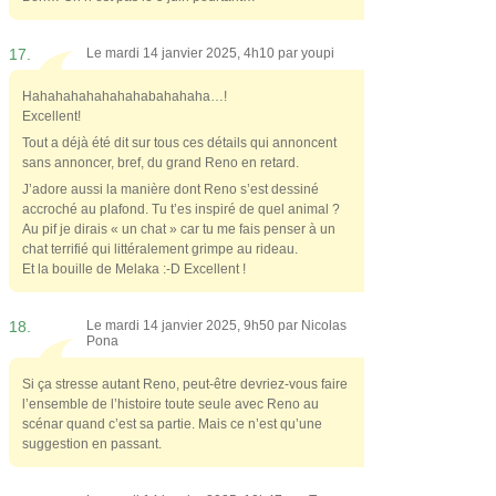
17.
Le mardi 14 janvier 2025, 4h10 par
youpi
Hahahahahahahahabahahaha…!
Excellent!
Tout a déjà été dit sur tous ces détails qui annoncent
sans annoncer, bref, du grand Reno en retard.
J’adore aussi la manière dont Reno s’est dessiné
accroché au plafond. Tu t’es inspiré de quel animal ?
Au pif je dirais « un chat » car tu me fais penser à un
chat terrifié qui littéralement grimpe au rideau.
Et la bouille de Melaka :⁠-⁠D Excellent !
18.
Le mardi 14 janvier 2025, 9h50 par
Nicolas
Pona
Si ça stresse autant Reno, peut-être devriez-vous faire
l’ensemble de l’histoire toute seule avec Reno au
scénar quand c’est sa partie. Mais ce n’est qu’une
suggestion en passant.