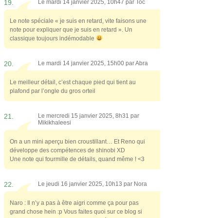
19.
Le mardi 14 janvier 2025, 10h47 par
Toc
Le note spéciale « je suis en retard, vite faisons une
note pour expliquer que je suis en retard ». Un
classique toujours indémodable
20.
Le mardi 14 janvier 2025, 15h00 par
Abra
Le meilleur détail, c’est chaque pied qui tient au
plafond par l’ongle du gros orteil
21.
Le mercredi 15 janvier 2025, 8h31 par
Mikikhaleesi
On a un mini aperçu bien croustillant… Et Reno qui
développe des compétences de shinobi XD
Une note qui fourmille de détails, quand même ! <3
22.
Le jeudi 16 janvier 2025, 10h13 par
Nora
Naro : Il n’y a pas à être aigri comme ça pour pas
grand chose hein :p Vous faites quoi sur ce blog si