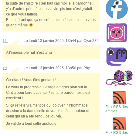
la suite de l’histoire ! (en tout cas moi je le pardonne,
y’a d’autres priorités dans la vie, pis bon c’est gratuit
ce que vous faites)
En espérant que ça ne crée pas de frictions entre vous
quand même
11.
Le lundi 13 janvier 2025, 13h44 par
Cyan282
A l’impossible nul n’est tenu
12.
Le lundi 13 janvier 2025, 13h50 par
Phy
Gé-niaux ! Vous êtes géniaux !
Le work in progress du visage en gros plan sur la
Cintiq pour faire patienter / se faire pardonner, c’est
excellent !
Si ça reflète vraiment ce qui doit venir, l’hommage
Flux RSS des
dessiné à la damoiselle devrait être à la hauteur de
articles
celui qui lui a été rendu ce jour-là…
Je valide à fond cette apologie !
Flux RSS des