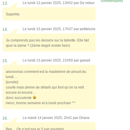
commentaires
13.
Le lundi 13 janvier 2025, 13h52 par
De retour
Superbe.
14.
Le lundi 13 janvier 2025, 17h37 par
petitelune
Je comprends pas les dessins sur la tablette. Elle fait
quoi la dame ? (2ème degré inside hein).
15.
Le lundi 13 janvier 2025, 21h50 par
gawail
aloooorsss comment est la madeleine de proust du
lundi….
[scrolle]
courte mais pleine de détails qui font qu’on la relit
encore et encore…
donc succulente
merci, bonne semaine et à lundi prochain ^^
16.
Le mardi 14 janvier 2025, 2h41 par
Oriane
Ben… On n’est pas le 5 juin pourtant…