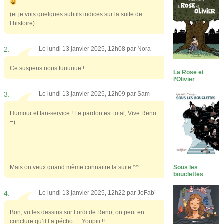
(et je vois quelques subtils indices sur la suite de
l’histoire)
2.
Le lundi 13 janvier 2025, 12h08 par
Nora
Ce suspens nous tuuuuue !
La Rose et
l’Olivier
3.
Le lundi 13 janvier 2025, 12h09 par
Sam
Humour et fan-service ! Le pardon est total, Vive Reno
=)
.
.
.
.
Sous les
Mais on veux quand même connaitre la suite ^^
bouclettes
4.
Le lundi 13 janvier 2025, 12h22 par
JoFab’
Bon, vu les dessins sur l’ordi de Reno, on peut en
conclure qu’il l’a pécho … Youpiii !!