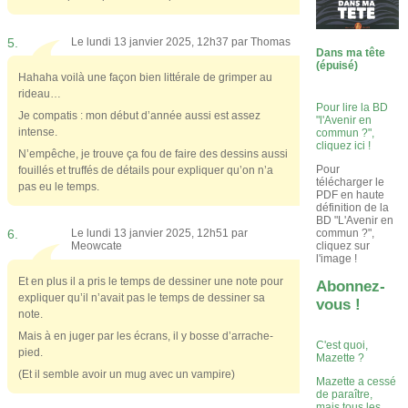
5.
Le lundi 13 janvier 2025, 12h37 par
Thomas
Dans ma tête
(épuisé)
Hahaha voilà une façon bien littérale de grimper au
rideau…
Pour lire la BD
Je compatis : mon début d’année aussi est assez
"l'Avenir en
intense.
commun ?",
cliquez ici !
N’empêche, je trouve ça fou de faire des dessins aussi
Pour
fouillés et truffés de détails pour expliquer qu’on n’a
télécharger le
pas eu le temps.
PDF en haute
définition de la
BD "L'Avenir en
commun ?",
6.
Le lundi 13 janvier 2025, 12h51 par
cliquez sur
Meowcate
l'image !
Et en plus il a pris le temps de dessiner une note pour
Abonnez-
expliquer qu’il n’avait pas le temps de dessiner sa
vous !
note.
Mais à en juger par les écrans, il y bosse d’arrache-
C'est quoi,
pied.
Mazette ?
(Et il semble avoir un mug avec un vampire)
Mazette a cessé
de paraître,
mais tous les