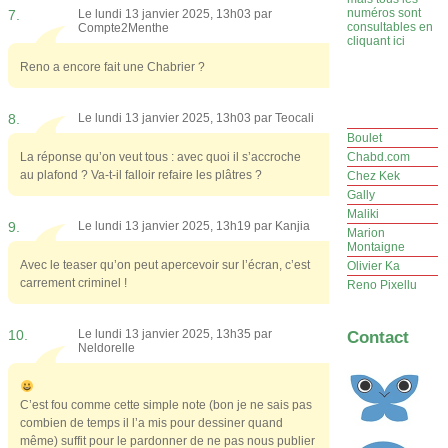
numéros sont
7.
Le lundi 13 janvier 2025, 13h03 par
consultables en
Compte2Menthe
cliquant ici
Reno a encore fait une Chabrier ?
8.
Le lundi 13 janvier 2025, 13h03 par
Teocali
Boulet
La réponse qu’on veut tous : avec quoi il s’accroche
Chabd.com
au plafond ? Va-t-il falloir refaire les plâtres ?
Chez Kek
Gally
Maliki
9.
Le lundi 13 janvier 2025, 13h19 par
Kanjia
Marion
Montaigne
Avec le teaser qu’on peut apercevoir sur l’écran, c’est
Olivier Ka
carrement criminel !
Reno Pixellu
10.
Le lundi 13 janvier 2025, 13h35 par
Contact
Neldorelle
C’est fou comme cette simple note (bon je ne sais pas
combien de temps il l’a mis pour dessiner quand
même) suffit pour le pardonner de ne pas nous publier