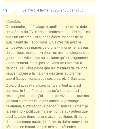
20.
Le mardi 4 février 2025, 2h03 par
Youpi
@agdblo:
De mémoire, le décalage « apolitique »= droite date
des débuts du FN. Certains maires étaient FN mais ça
avait un effet répulsif sur des électeurs donc ils se
qualifiaient de « apolitique ». Ca c’est vu avec le
temps avec des maires de droite (« moi je ne fais pas
de politique, moi je… ») pour recruter les électeurs de
gauche qui votait plus au costume qu’au programme.
Curieusement je n’ai pas souvenir de l’avoir vu à
gauche. Peut être parce que les mesures de gauche
peuvent plaire à la majorité des gens au premier
abord (subventions, aides sociales, etc)? Sais pas.
D’accord avec @étaitcommentdéjà, tout acte est
politique in fine. Pour aller jusqu’à l’absurde: si je
respire, j’estime que j’ai le droit de vivre donc que ma
vie vaut au moins celle des autres. Si je mange
flexitarien, autrement que par goût, non seulement je
fais un choix politique mais je montre aux autres que
c’est faisable donc j’ai une action politique. Si maire
d’une commune rurale, je décide de faire rénover un
bâtiment en tenant compte des plus récentes