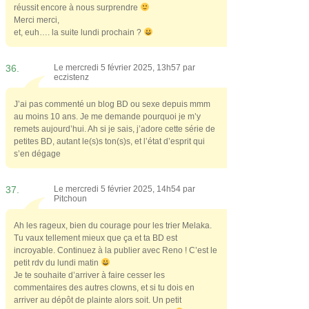
réussit encore à nous surprendre
Merci merci,
et, euh…. la suite lundi prochain ?
36.
Le mercredi 5 février 2025, 13h57 par
eczistenz
J’ai pas commenté un blog BD ou sexe depuis mmm
au moins 10 ans. Je me demande pourquoi je m’y
remets aujourd’hui. Ah si je sais, j’adore cette série de
petites BD, autant le(s)s ton(s)s, et l’état d’esprit qui
s’en dégage
37.
Le mercredi 5 février 2025, 14h54 par
Pitchoun
Ah les rageux, bien du courage pour les trier Melaka.
Tu vaux tellement mieux que ça et ta BD est
incroyable. Continuez à la publier avec Reno ! C’est le
petit rdv du lundi matin
Je te souhaite d’arriver à faire cesser les
commentaires des autres clowns, et si tu dois en
arriver au dépôt de plainte alors soit. Un petit