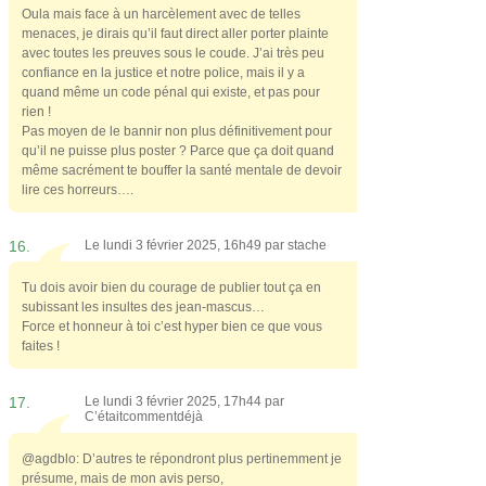
Oula mais face à un harcèlement avec de telles
menaces, je dirais qu’il faut direct aller porter plainte
avec toutes les preuves sous le coude. J’ai très peu
confiance en la justice et notre police, mais il y a
quand même un code pénal qui existe, et pas pour
rien !
Pas moyen de le bannir non plus définitivement pour
qu’il ne puisse plus poster ? Parce que ça doit quand
même sacrément te bouffer la santé mentale de devoir
lire ces horreurs….
16.
Le lundi 3 février 2025, 16h49 par
stache
Tu dois avoir bien du courage de publier tout ça en
subissant les insultes des jean-mascus…
Force et honneur à toi c’est hyper bien ce que vous
faites !
17.
Le lundi 3 février 2025, 17h44 par
C’étaitcommentdéjà
@agdblo: D’autres te répondront plus pertinemment je
présume, mais de mon avis perso,