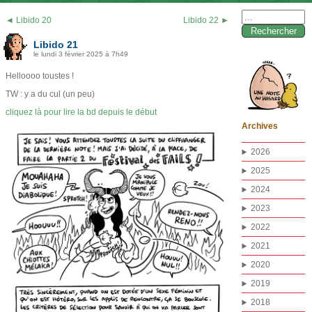
Rechercher :
◄ Libido 20
Libido 22 ►
Libido 21
le lundi 3 février 2025 à 7h49
Helloooo toustes !
TW : y a du cul (un peu)
cliquez là pour lire la bd depuis le début
Archives
2026
2025
2024
2023
2022
2021
2020
2019
2018