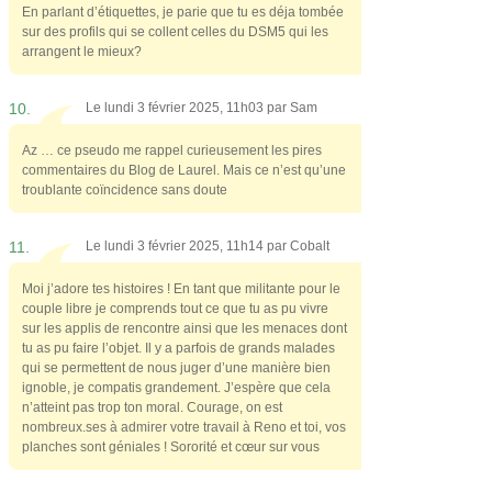
En parlant d’étiquettes, je parie que tu es déja tombée
sur des profils qui se collent celles du DSM5 qui les
arrangent le mieux?
10.
Le lundi 3 février 2025, 11h03 par
Sam
Az … ce pseudo me rappel curieusement les pires
commentaires du Blog de Laurel. Mais ce n’est qu’une
troublante coïncidence sans doute
11.
Le lundi 3 février 2025, 11h14 par
Cobalt
Moi j’adore tes histoires ! En tant que militante pour le
couple libre je comprends tout ce que tu as pu vivre
sur les applis de rencontre ainsi que les menaces dont
tu as pu faire l’objet. Il y a parfois de grands malades
qui se permettent de nous juger d’une manière bien
ignoble, je compatis grandement. J’espère que cela
n’atteint pas trop ton moral. Courage, on est
nombreux.ses à admirer votre travail à Reno et toi, vos
planches sont géniales ! Sororité et cœur sur vous