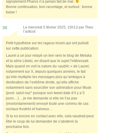
signalement Pharos n’a jamais fait de mal.
Bonne continuation, bon racontage, et surtout : bonne
baise !
38.
Le mercredi 5 février 2025, 15h13 par
Theo
l’asticot
Petit hypothèse sur les rageux incels qui ont pullulé
sur cette publication.
Laurel a un jour relayé un lien vers le blog de Melaka
et la série Libido, en disant que le sujet l’intéressait.
Mais quand on voit la nature du »public » de Laurel,
notamment sur X, depuis quelques années, le fait
qu’elle multiplie les messages plus qu’ambigus à
destination de l’extrême droite, qu’elle affiche
notamment sans sourciller son admiration pour Musk
(post- salut naz* puisque son tweet date d’il y a 5
jours…)… je me demande si elle ne t’as pas
(involontairement) envoyé toute une commu de cas
sociaux frustrés et haineux…
Si tu es encore en contact avec elle, cela vaudrait peut
être le coup de lui demander de s’abstenir la
prochaine fois.