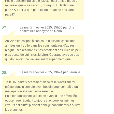
Petite question indiscrète :si Axel était antipathique et
ne faisait que « se servir », pourquoi lui tailler une
pipe? S’il est là que pour lui pourquoi ne pas faire
pareil?
27.
Le mardi 4 février 2025, 15h00 par
Une
admiratrice anonyme de Reno
Ah, Az n’en est pas à son coup d’essaie, ça fait des
années qu’il trolle dans les commentaires d’autres
blogueuses (et quand elles dessinent des trucs un peu
plus perso/de cul,, c’est le pire). Courage avec ce gus
qui doit avoir une vie vraiiiment super merdique.
28.
Le mardi 4 février 2025, 19h24 par
Sérénité
Je te souhaite sincèrement de faire le travail sur toi
même dont tu semble avoir besoin pour connaître un
réel épanouissement et la sérénité.
En attendant suivre la fuite en avant d’une névrosée
égocentrée répétant toujours et encore les mêmes
erreurs est plutôt plaisant donc je continuerais à suivre
les planches.