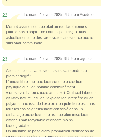
22.
Le mardi 4 février 2025, 7h55 par
Acuddle
Merci d’avoir dit qu’apo était un red flag (même si
j’utilise pas d’appli + ne l’aurais pas mis) ! Chuis
actuellement une des rares vraies apos parce que je
suis anar-communale~
23.
Le mardi 4 février 2025, 9h59 par
agdblo
Attention, ce qui va suivre n’est pas à prendre au
premier degré:
L’amour libre implique bien sûr une protection
physique que l’on nomme communément
« préservatif » (ou capote anglaise). Qu’il soit fabriqué
en latex naturel issu de l’exploitation forestière ou en
polyuréthane issu de l’exploitation pétrolière est dans
tous les cas soigneusement conservé dans un
emballage protecteur en plastique aluminisé bien
entendu non recyclable et encore moins
biodégradable.
Un dilemme se pose alors: promouvoir l’utilisation de
ce non sens écologique pour des plaisirs égoïstes ou