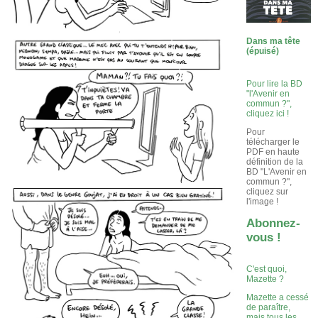
Dans ma tête
(épuisé)
Pour lire la BD
"l'Avenir en
commun ?",
cliquez ici !
Pour
télécharger le
PDF en haute
définition de la
BD "L'Avenir en
commun ?",
cliquez sur
l'image !
Abonnez-
vous !
C'est quoi,
Mazette ?
Mazette a cessé
de paraître,
mais tous les