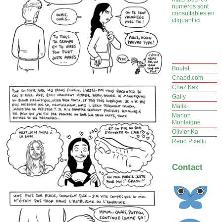
numéros sont
consultables en
cliquant ici
Boulet
Chabd.com
Chez Kek
Gally
Maliki
Marion
Montaigne
Olivier Ka
Reno Pixellu
Contact