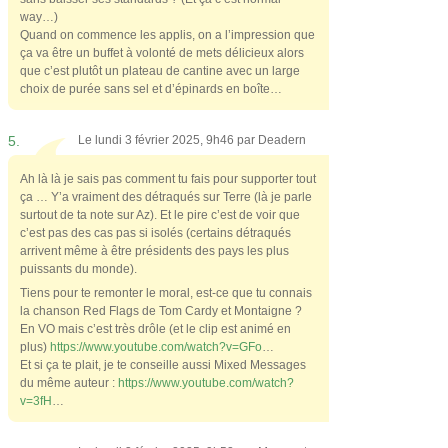
way…)
Quand on commence les applis, on a l’impression que
ça va être un buffet à volonté de mets délicieux alors
que c’est plutôt un plateau de cantine avec un large
choix de purée sans sel et d’épinards en boîte…
5.
Le lundi 3 février 2025, 9h46 par
Deadern
Ah là là je sais pas comment tu fais pour supporter tout
ça … Y’a vraiment des détraqués sur Terre (là je parle
surtout de ta note sur Az). Et le pire c’est de voir que
c’est pas des cas pas si isolés (certains détraqués
arrivent même à être présidents des pays les plus
puissants du monde).
Tiens pour te remonter le moral, est-ce que tu connais
la chanson Red Flags de Tom Cardy et Montaigne ?
En VO mais c’est très drôle (et le clip est animé en
plus)
https://www.youtube.com/watch?v=GFo
…
Et si ça te plait, je te conseille aussi Mixed Messages
du même auteur :
https://www.youtube.com/watch?
v=3fH
…