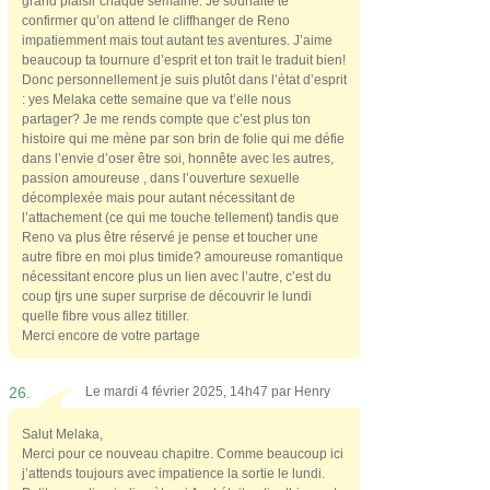
grand plaisir chaque semaine. Je souhaite te
confirmer qu’on attend le cliffhanger de Reno
impatiemment mais tout autant tes aventures. J’aime
beaucoup ta tournure d’esprit et ton trait le traduit bien!
Donc personnellement je suis plutôt dans l’état d’esprit
: yes Melaka cette semaine que va t’elle nous
partager? Je me rends compte que c’est plus ton
histoire qui me mène par son brin de folie qui me défie
dans l’envie d’oser être soi, honnête avec les autres,
passion amoureuse , dans l’ouverture sexuelle
décomplexée mais pour autant nécessitant de
l’attachement (ce qui me touche tellement) tandis que
Reno va plus être réservé je pense et toucher une
autre fibre en moi plus timide? amoureuse romantique
nécessitant encore plus un lien avec l’autre, c’est du
coup tjrs une super surprise de découvrir le lundi
quelle fibre vous allez titiller.
Merci encore de votre partage
26.
Le mardi 4 février 2025, 14h47 par
Henry
Salut Melaka,
Merci pour ce nouveau chapitre. Comme beaucoup ici
j’attends toujours avec impatience la sortie le lundi.