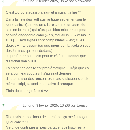
6.
Le lundi 3 février 2025, 9h52 par
Meowcate
C’est toujours aussi plaisant et amusant à lire ^^
Dans la liste des redflags, je tique seulement sur le
signe astro. Ça reste un critère comme un autre (je
suis né tel mois) qui n’est pas bien méchant et peut
servir à engager la conv (« ah, moi aussi », « et moi je
suis […], nos signes sont compatibles », etc) si les
deux s’y intéressent (ou que monsieur fait cela en vue
des femmes qui sont dedans).
Je préfère encore cela pour le côté traditionnel que
d’afficher son MBTI.
La présence des IA est problématique… Déjà que ça
serait un vrai soucis s’il s’agissait derrière
d’automatiser des rencontres, mais si plusieurs ont le
même script, ça sent la tentative d’arnaque.
Plein de courage face à Az.
7.
Le lundi 3 février 2025, 10h06 par
Louise
Rho mais le mec imbu de lui-même, ça me fait rager !!!
Quel con**** !
Merci de continuer à nous partager vos histoires, à