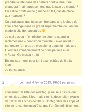
prendre la tête dans des débats dont la teneur ne
changera (malheureusement) pas la face du monde ?
On est de droite ou de gauche en fait, pas de place
aux nuances ?
On dirait aussi que tu as sombré dans une logique de
libre échange dans ce grand supermarché de l’amour
made in site de rencontres
Je n’ai pas pu m’empêcher de sourire quand tu
réclames une « connexion mentale » avec un futur
partenaire (en gros un mec bien à gauche) mais que
tu oublies immédiatement ce principe face à un
« Rayan Go muscu » :-)))
En tout cas merci pour ton travail et hâte de lire la
suite.
Je pense aussi
31.
Le mardi 4 février 2025, 19h58 par
psyco
concernant la liste des red flag, je ne sais pas ce qui
en est des autres filles, mais c’est la description exacte
de 100% des fiches de fille sur l’intégralité des appli et
site de rencontre jusqu’à ce que j’arrête définitivement.