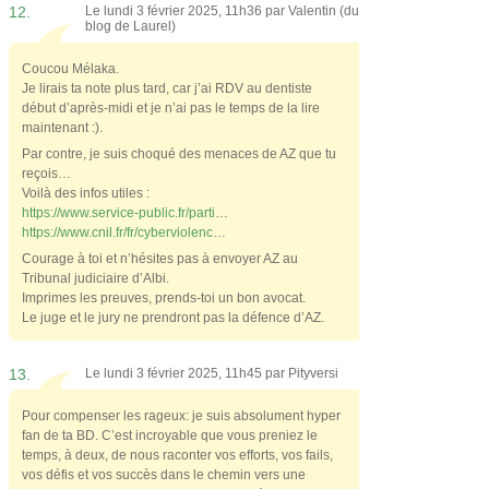
12.
Le lundi 3 février 2025, 11h36 par
Valentin (du
blog de Laurel)
Coucou Mélaka.
Je lirais ta note plus tard, car j’ai RDV au dentiste
début d’après-midi et je n’ai pas le temps de la lire
maintenant :).
Par contre, je suis choqué des menaces de AZ que tu
reçois…
Voilà des infos utiles :
https://www.service-public.fr/parti
…
https://www.cnil.fr/fr/cyberviolenc
…
Courage à toi et n’hésites pas à envoyer AZ au
Tribunal judiciaire d’Albi.
Imprimes les preuves, prends-toi un bon avocat.
Le juge et le jury ne prendront pas la défence d’AZ.
13.
Le lundi 3 février 2025, 11h45 par
Pityversi
Pour compenser les rageux: je suis absolument hyper
fan de ta BD. C’est incroyable que vous preniez le
temps, à deux, de nous raconter vos efforts, vos fails,
vos défis et vos succès dans le chemin vers une