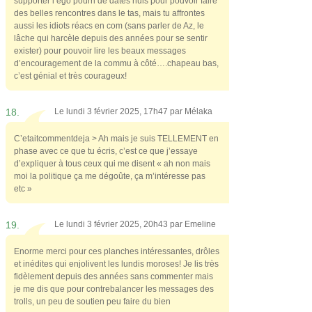
supporter l’égo pourri de dates nuls pour pouvoir faire
des belles rencontres dans le tas, mais tu affrontes
aussi les idiots réacs en com (sans parler de Az, le
lâche qui harcèle depuis des années pour se sentir
exister) pour pouvoir lire les beaux messages
d’encouragement de la commu à côté….chapeau bas,
c’est génial et très courageux!
18.
Le lundi 3 février 2025, 17h47 par
Mélaka
C’etaitcommentdeja > Ah mais je suis TELLEMENT en
phase avec ce que tu écris, c’est ce que j’essaye
d’expliquer à tous ceux qui me disent « ah non mais
moi la politique ça me dégoûte, ça m’intéresse pas
etc »
19.
Le lundi 3 février 2025, 20h43 par
Emeline
Enorme merci pour ces planches intéressantes, drôles
et inédites qui enjolivent les lundis moroses! Je lis très
fidèlement depuis des années sans commenter mais
je me dis que pour contrebalancer les messages des
trolls, un peu de soutien peu faire du bien