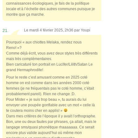
connaissances écologiques, je fais de la politique
locale et à l’échelle des autres communes puisque je
montre que ça marche.
21.
Le mardi 4 février 2025, 2h36 par
Youpi
Pourquoi « aux chiottes Melaka, rendez nous
Reno! »?
Comme déjà écrit, vous avez deux styles très différents
mais très complémentaires.
Bien caricaturé ton portrait en Lucifer/Lilith/Satan Le
grand Hermaphrodite!
Pour le reste c’est amusant comme en 2025 coté
homme on est comme dans les années 2000 coté
femmes (je ne fréquentais pas le coté homme, c’était
probablement pareil). Rien ne change :D.
Pour Mister « je suis trop beau », tu aurais du lui
envoyer une poupée gonflable avec un mot « celle là
te coutera moins cher en applis! »
Dans mes critères de l’époque il y avait l’orthographe.
Bon, une ou deux fautes par phrases, ça allait, mais le
langage sms/quasi phonétique rhaaaaaaa. Ce serait
encore plus valide aujourd’hui où même mon