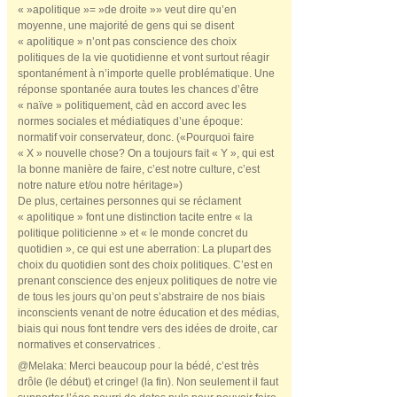
« »apolitique »= »de droite »» veut dire qu’en
moyenne, une majorité de gens qui se disent
« apolitique » n’ont pas conscience des choix
politiques de la vie quotidienne et vont surtout réagir
spontanément à n’importe quelle problématique. Une
réponse spontanée aura toutes les chances d’être
« naïve » politiquement, càd en accord avec les
normes sociales et médiatiques d’une époque:
normatif voir conservateur, donc. («Pourquoi faire
« X » nouvelle chose? On a toujours fait « Y », qui est
la bonne manière de faire, c’est notre culture, c’est
notre nature et/ou notre héritage»)
De plus, certaines personnes qui se réclament
« apolitique » font une distinction tacite entre « la
politique politicienne » et « le monde concret du
quotidien », ce qui est une aberration: La plupart des
choix du quotidien sont des choix politiques. C’est en
prenant conscience des enjeux politiques de notre vie
de tous les jours qu’on peut s’abstraire de nos biais
inconscients venant de notre éducation et des médias,
biais qui nous font tendre vers des idées de droite, car
normatives et conservatrices .
@Melaka: Merci beaucoup pour la bédé, c’est très
drôle (le début) et cringe! (la fin). Non seulement il faut