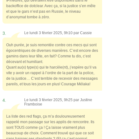
IP/heures, qui devraient être disponibles dans le
backoffice de dotclear. Avec ça, si la justice s’en mêle
et que le gars n’est pas en Russie, le niveau
d’anonymat tombe à zéro.
3.
Le lundi 3 février 2025, 9h10 par
Cassie
Ouh purée, je suis remontée contre ces mecs qui sont
égocentriques de diverses manières. C’est encore des
gamins dans leur tête, en fait? Comme tu dis, c’est
décevant et humiliant.
Quant au(x) type(s) qui te harcèle(nt), j’espère qu’il va
vite y avoir un rappel à l’ordre de la part de la police,
de la justice… C’est terrible de recevoir des messages
pareils, et tous les jours en plus! Courage Mélaka!
4.
Le lundi 3 février 2025, 9h25 par
Justine
Framboise
La liste des red flags, ça m’a douloureusement
rappelé mon passage sur les applis de rencontre. Ils
sont TOUS comme ça ! Ça laisse vraiment plus
beaucoup de choix. Comment trouvé qui que ce soit
sans baisser ses standards ? (Et ça c’est normal