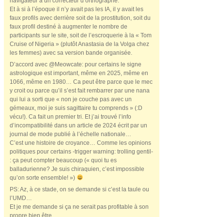
navigateur a un correcteur d’orthographe.
Et à si à l’époque il n’y avait pas les IA, il y avait les
faux profils avec derrière soit de la prostitution, soit du
faux profil destiné à augmenter le nombre de
participants sur le site, soit de l’escroquerie à la « Tom
Cruise of Nigeria » (plutôt Anastasia de la Volga chez
les femmes) avec sa version bande organisée.
D’accord avec @Meowcate: pour certains le signe
astrologique est important, même en 2025, même en
1066, même en 1980… Ca peut être parce que le mec
y croit ou parce qu’il s’est fait rembarrer par une nana
qui lui a sorti que « non je couche pas avec un
gémeaux, moi je suis sagittaire tu comprends » (:D
vécu!). Ca fait un premier tri. Et j’ai trouvé l’info
d’incompatibilité dans un article de 2024 écrit par un
journal de mode publié à l’échelle nationale…
C’est une histoire de croyance… Comme les opinions
politiques pour certains -trigger warning: trolling gentil-
: ça peut compter beaucoup (« quoi tu es
balladurienne? Je suis chiraquien, c’est impossible
qu’on sorte ensemble! »)
PS: Az, à ce stade, on se demande si c’est la taule ou
l’UMD…
Et je me demande si ça ne serait pas profitable à son
propre bien être.