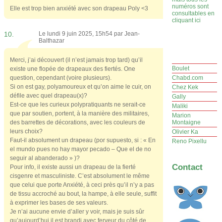
numéros sont
Elle est trop bien anxiété avec son drapeau Poly <3
consultables en
cliquant ici
10.
Le lundi 9 juin 2025, 15h54 par
Jean-
Balthazar
Merci, j’ai découvert (il n’est jamais trop tard) qu’il
Boulet
existe une flopée de drapeaux des fiertés. One
question, cependant (voire plusieurs).
Chabd.com
Si on est gay, polyamoureux et qu’on aime le cuir, on
Chez Kek
défile avec quel drapeau(x)?
Gally
Est-ce que les curieux polypratiquants ne serait-ce
Maliki
que par soutien, portent, à la manière des militaires,
Marion
des barrettes de décorations, avec les couleurs de
Montaigne
leurs choix?
Olivier Ka
Faut-il absolument un drapeau (por supuesto, si : « En
Reno Pixellu
el mundo pues no hay mayor pecado – Que el de no
seguir al abanderado » )?
Contact
Pour info, il existe aussi un drapeau de la fierté
cisgenre et masculiniste. C’est absolument le même
que celui que porte Anxiété, à ceci près qu’il n’y a pas
de tissu accroché au bout, la hampe, à elle seule, suffit
à exprimer les bases de ses valeurs.
Je n’ai aucune envie d’aller y voir, mais je suis sûr
qu’aujourd’hui il est brandi avec ferveur du côté de