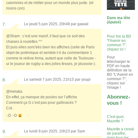
calomnies et de militer pour un monde plus juste. (et
moins con)
Dans ma tête
(épuisé)
7.
Le jeudi 5 juin 2025, 20h48 par
gawail
@Sham : c’est une manif, il faut que ce soit des
Pour lire la BD
"l'Avenir en
chaises à roulettes ^^
commun ?",
Et puis elles sont très bien les affiches (celle de Paris
cliquez ici !
objet de polémique et semble-t-il du commentaire 1
Pour
comme le relève Arma, autant que celle de Toulouse -
télécharger le
ui le joueur de rugby a des jolies fesses, je plussoie-).
PDF en haute
définition de la
BD "L'Avenir en
commun ?",
8.
Le samedi 7 juin 2025, 21h15 par
youpi
cliquez sur
l'image !
@melaka:
Abonnez-
En effet, ça manque de poules sur l’affiche.
vous !
Comment ça G c’est pas pour gallinacés ?
Cot.
:-⁠D :⁠-⁠D
C'est quoi,
Mazette ?
Mazette a cessé
9.
Le lundi 9 juin 2025, 10h23 par
Sam
de paraître,
mais tous les