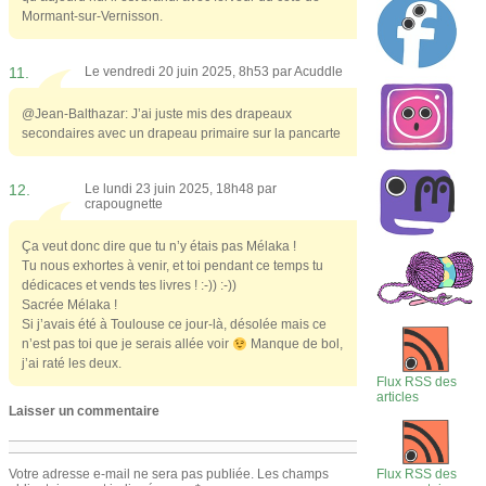
Mormant-sur-Vernisson.
11.
Le vendredi 20 juin 2025, 8h53 par
Acuddle
@Jean-Balthazar: J’ai juste mis des drapeaux
secondaires avec un drapeau primaire sur la pancarte
12.
Le lundi 23 juin 2025, 18h48 par
crapougnette
Ça veut donc dire que tu n’y étais pas Mélaka !
Tu nous exhortes à venir, et toi pendant ce temps tu
dédicaces et vends tes livres ! :-)) :-))
Sacrée Mélaka !
Si j’avais été à Toulouse ce jour-là, désolée mais ce
n’est pas toi que je serais allée voir
Manque de bol,
j’ai raté les deux.
Flux RSS des
articles
Laisser un commentaire
Flux RSS des
Votre adresse e-mail ne sera pas publiée.
Les champs