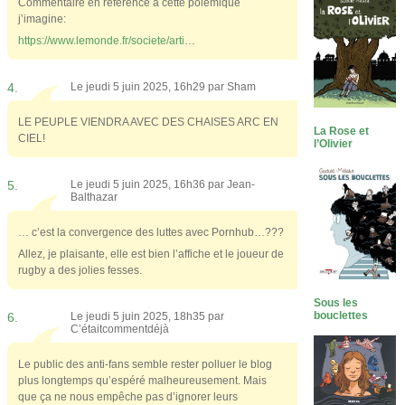
Commentaire en référence à cette polémique
j’imagine:
https://www.lemonde.fr/societe/arti
…
4.
Le jeudi 5 juin 2025, 16h29 par
Sham
LE PEUPLE VIENDRA AVEC DES CHAISES ARC EN
La Rose et
CIEL!
l’Olivier
5.
Le jeudi 5 juin 2025, 16h36 par
Jean-
Balthazar
… c’est la convergence des luttes avec Pornhub…???
Allez, je plaisante, elle est bien l’affiche et le joueur de
rugby a des jolies fesses.
Sous les
bouclettes
6.
Le jeudi 5 juin 2025, 18h35 par
C’étaitcommentdéjà
Le public des anti-fans semble rester polluer le blog
plus longtemps qu’espéré malheureusement. Mais
que ça ne nous empêche pas d’ignorer leurs