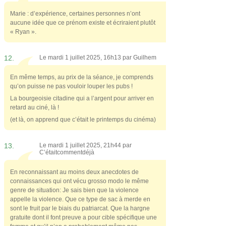
Marie : d’expérience, certaines personnes n’ont
aucune idée que ce prénom existe et écriraient plutôt
« Ryan ».
12.
Le mardi 1 juillet 2025, 16h13 par
Guilhem
En même temps, au prix de la séance, je comprends
qu’on puisse ne pas vouloir louper les pubs !
La bourgeoisie citadine qui a l’argent pour arriver en
retard au ciné, là !
(et là, on apprend que c’était le printemps du cinéma)
13.
Le mardi 1 juillet 2025, 21h44 par
C’étaitcommentdéjà
En reconnaissant au moins deux anecdotes de
connaissances qui ont vécu grosso modo le même
genre de situation: Je sais bien que la violence
appelle la violence. Que ce type de sac à merde en
sont le fruit par le biais du patriarcat. Que la hargne
gratuite dont il font preuve a pour cible spécifique une