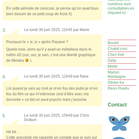
numéros sont
En cette période de canicule, je pense qu’on avait tous
consultables en
cliquant ici
bien besoin de ce petit coup de froid X)
3.
Le lundi 30 juin 2025, 11h45 par
Marie
Pourquoi le « si, si » après Rayane ?
Boulet
Chabd.com
Quelle lose, alors qu’il y avait un métalleux dans le
Chez Kek
métro xD (oui, oui, je sais, c’est une liberté graphique
de Melaka
)
Gally
Maliki
Marion
4.
Le lundi 30 juin 2025, 12h49 par
Nara
Montaigne
Olivier Ka
Lol quand je vais au ciné je m’en fou des pubs je m’en
Reno Pixellu
fou du film ce qui m’intéresse cest d’être avec ma
donzelle « ca fait un peut psycho mais j’assume
Contact
5.
Le lundi 30 juin 2025, 15h49 par
Chris
Dufaun
Hé bé…
Cette anecdote me rappelle un compte que je suis sur