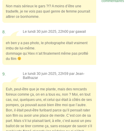
commentaires
Non mais sérieux le gars ?!? A moins d’être une
tradwife, je ne vois pas quel genre de femme pourrait
attirer ce bonhomme.
8.
Le lundi 30 juin 2025, 22h00 par
gawail
eh ben y a pas photo, le photographe était vraiment
imbu de lui-même.
dommage qu’Alex n’ait finalement même pas profité
du film
9.
Le lundi 30 juin 2025, 22h59 par
Jean-
Balthazar
Euh, peut-être que je me plante, mais des rencards
foireux comme ça, on en a tous eu, non ? Moi, en tout
cas, oui, quelques uns, et celui qui était à côtés de ses
pompes, ça pouvait aussi bien être moi que l’autre.
Bon, il était peut-être furibard parce qu’il pensait rater
son film ou avoir une place de merde. C’est con de sa
part. Mais s’il lui plaisait tant, à elle, c’est aussi un peu
ballot de se tirer comme ça, sans essayer de savoir s’il