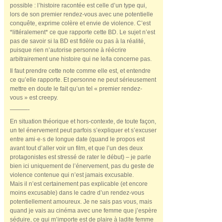
possible : l’histoire racontée est celle d’un type qui,
lors de son premier rendez-vous avec une potentielle
conquête, exprime colère et envie de violence. C’est
*littéralement* ce que rapporte cette BD. Le sujet n’est
pas de savoir si la BD est fidèle ou pas à la réalité,
puisque rien n’autorise personne à réécrire
arbitrairement une histoire qui ne le/la concerne pas.
Il faut prendre cette note comme elle est, et entendre
ce qu’elle rapporte. Et personne ne peut sérieusement
mettre en doute le fait qu’un tel « premier rendez-
vous » est creepy.
———-
En situation théorique et hors-contexte, de toute façon,
un tel énervement peut parfois s’expliquer et s’excuser
entre ami·e·s de longue date (quand le propos est
avant tout d’aller voir un film, et que l’un des deux
protagonistes est stressé de rater le début) – je parle
bien ici uniquement de l’énervement, pas du geste de
violence contenue qui n’est jamais excusable.
Mais il n’est certainement pas explicable (et encore
moins excusable) dans le cadre d’un rendez-vous
potentiellement amoureux. Je ne sais pas vous, mais
quand je vais au cinéma avec une femme que j’espère
séduire, ce qui m’importe est de plaire à ladite femme