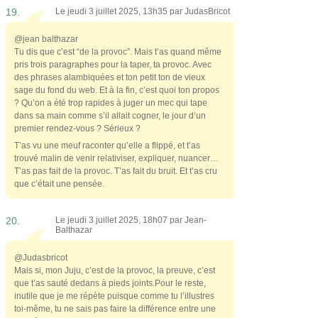
19.
Le jeudi 3 juillet 2025, 13h35 par
JudasBricot
@jean balthazar
Tu dis que c’est “de la provoc”. Mais t’as quand même
pris trois paragraphes pour la taper, ta provoc. Avec
des phrases alambiquées et ton petit ton de vieux
sage du fond du web. Et à la fin, c’est quoi ton propos
? Qu’on a été trop rapides à juger un mec qui tape
dans sa main comme s’il allait cogner, le jour d’un
premier rendez-vous ? Sérieux ?
T’as vu une meuf raconter qu’elle a flippé, et t’as
trouvé malin de venir relativiser, expliquer, nuancer…
T’as pas fait de la provoc. T’as fait du bruit. Et t’as cru
que c’était une pensée.
20.
Le jeudi 3 juillet 2025, 18h07 par
Jean-
Balthazar
@Judasbricot
Mais si, mon Juju, c’est de la provoc, la preuve, c’est
que t’as sauté dedans à pieds joints.Pour le reste,
inutile que je me répète puisque comme tu l’illustres
toi-même, tu ne sais pas faire la différence entre une