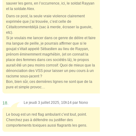
sauver les gens, en l’occurrence, ici, le soldat Rayyan
et la soldate Alex.
Dans ce post, la seule vraie violence clairement
exprimée que j’ai trouvée, c’est celle de
Cétaitcommentdéjà (sac à merde, écraser la gueule,
etc).
Si je voulais me lancer dans ce genre de délire et faire
ma langue de peille, je pourrais affirmer que si le
goujat s’était appelé Sébastien au lieu de Rayyan,
prénom éminemment magrhébin, (et on connait la
place des femmes dans ces sociétés là), le propos
aurait été un peu moins corrosif. Quoi de mieux que la
dénonciation des VSS pour laisser un peu cours à un
racisme sous-jacent ?
Bon, bien sûr, ces dernières lignes ne sont que de la
pure et simple provoc…
18.
Le jeudi 3 juillet 2025, 10h14 par
Nono
Le boug est un red flag ambulant c’est tout, point.
Cherchez pas à défendre ou justifier des
comportements toxiques aussi flagrants les gens.