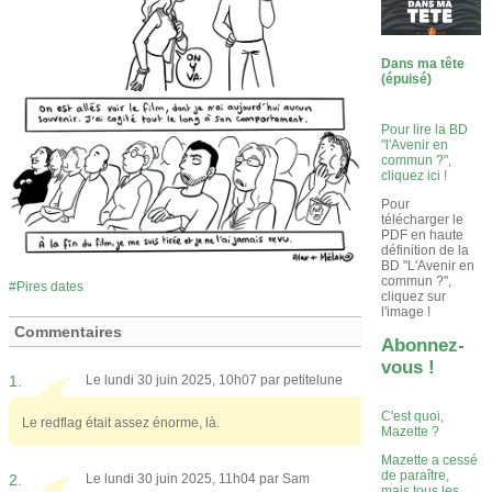
Dans ma tête
(épuisé)
Pour lire la BD
"l'Avenir en
commun ?",
cliquez ici !
Pour
télécharger le
PDF en haute
définition de la
BD "L'Avenir en
commun ?",
Pires dates
cliquez sur
l'image !
Commentaires
Abonnez-
vous !
1.
Le lundi 30 juin 2025, 10h07 par
petitelune
C'est quoi,
Le redflag était assez énorme, là.
Mazette ?
Mazette a cessé
de paraître,
2.
Le lundi 30 juin 2025, 11h04 par
Sam
mais tous les