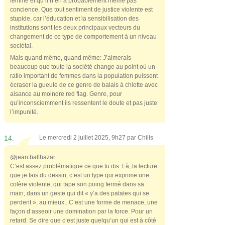
femme et qu’il n’en a probablement même pas
concience. Que tout sentiment de justice violente est
stupide, car l’éducation et la sensibilisation des
institutions sont les deux principaux vecteurs du
changement de ce type de comportement à un niveau
sociétal.
Mais quand même, quand même: J’aimerais
beaucoup que toute la société change au point où un
ratio important de femmes dans la population puissent
écraser la gueule de ce genre de balais à chiotte avec
aisance au moindre red flag. Genre, pour
qu’inconsciemment ils ressentent le doute et pas juste
l’impunité.
14.
Le mercredi 2 juillet 2025, 9h27 par
Chills
@jean balthazar
C’est assez problématique ce que tu dis. Là, la lecture
que je fais du dessin, c’est un type qui exprime une
colère violente, qui tape son poing fermé dans sa
main, dans un geste qui dit « y’a des patates qui se
perdent », au mieux.. C’est une forme de menace, une
façon d’asseoir une domination par la force. Pour un
retard. Se dire que c’est juste quelqu’un qui est à côté