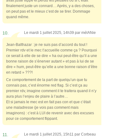
avait juste flippé et perdu les pédales ou si c’était
finalement juste un connard… Après, y a des choses,
on peut pas et le mieux c’est de se tirer. Dommage
quand même.
10.
Le mardi 1 juillet 2025, 14h39 par
mélANie
Jean-Balthazar : je ne suis pas d’accord du tout !
Premier rdv et le mec t’accueille comme ça ? Pourquoi
ce serait à elle de se dire « ha oui peut-être qu’il a une
bonne raison de s’énerver autant » et pas à lui de se
dire « hum, peut-être qu’elle a une bonne raison d’être
en retard » ???!
Ce comportement de la part de quelqu’un que tu
connais pas, c’est énorme red flag. Si c’est ça au
premier rdv, imagine comment il te traitera quand il n’y
aura plus l’enjeu de plaire à l’autre…
Et si jamais le mec est en fait pas con et que c’était
une maladresse (je vois pas comment mais
imaginons) : c’est à LUI de revenir avec des excuses
pour ce comportement flippant.
11.
Le mardi 1 juillet 2025, 15h11 par
Corbeau