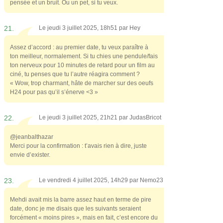
pensée et un bruit. Ou un pet, si tu veux.
21.
Le jeudi 3 juillet 2025, 18h51 par
Hey
Assez d’accord : au premier date, tu veux paraître à
ton meilleur, normalement. Si tu chies une pendule/fais
ton nerveux pour 10 minutes de retard pour un film au
ciné, tu penses que tu l’autre réagira comment ?
« Wow, trop charmant, hâte de marcher sur des oeufs
H24 pour pas qu’il s’énerve <3 »
22.
Le jeudi 3 juillet 2025, 21h21 par
JudasBricot
@jeanbalthazar
Merci pour la confirmation : t’avais rien à dire, juste
envie d’exister.
23.
Le vendredi 4 juillet 2025, 14h29 par
Nemo23
Mehdi avait mis la barre assez haut en terme de pire
date, donc je me disais que les suivants seraient
forcément « moins pires », mais en fait, c’est encore du