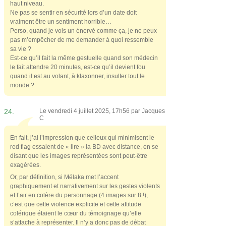
haut niveau.
Ne pas se sentir en sécurité lors d’un date doit
vraiment être un sentiment horrible…
Perso, quand je vois un énervé comme ça, je ne peux
pas m’empêcher de me demander à quoi ressemble
sa vie ?
Est-ce qu’il fait la même gestuelle quand son médecin
le fait attendre 20 minutes, est-ce qu’il devient fou
quand il est au volant, à klaxonner, insulter tout le
monde ?
24.
Le vendredi 4 juillet 2025, 17h56 par
Jacques
C
En fait, j’ai l’impression que celleux qui minimisent le
red flag essaient de « lire » la BD avec distance, en se
disant que les images représentées sont peut-être
exagérées.
Or, par définition, si Mélaka met l’accent
graphiquement et narrativement sur les gestes violents
et l’air en colère du personnage (4 images sur 8 !),
c’est que cette violence explicite et cette attitude
colérique étaient le cœur du témoignage qu’elle
s’attache à représenter. Il n’y a donc pas de débat