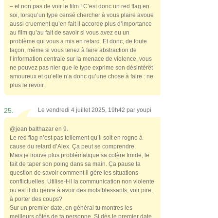
– et non pas de voir le film ! C’est donc un red flag en
soi, lorsqu’un type censé chercher à vous plaire avoue
aussi cruement qu’en fait il accorde plus d’importance
au film qu’au fait de savoir si vous avez eu un
problème qui vous a mis en retard. Et donc, de toute
façon, même si vous tenez à faire abstraction de
l’information centrale sur la menace de violence, vous
ne pouvez pas nier que le type exprime son désintérêt
amoureux et qu’elle n’a donc qu’une chose à faire : ne
plus le revoir.
25.
Le vendredi 4 juillet 2025, 19h42 par
youpi
@jean balthazar en 9.
Le red flag n’est pas tellement qu’il soit en rogne à
cause du retard d’Alex. Ça peut se comprendre.
Mais je trouve plus problématique sa colère froide, le
fait de taper son poing dans sa main. Ça pause la
question de savoir comment il gère les situations
conflictuelles. Utilise-t-il la communication non violente
ou est il du genre à avoir des mots blessants, voir pire,
à porter des coups?
Sur un premier date, en général tu montres les
meilleurs côtés de ta personne. Si dès le premier date