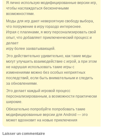
Я лично использую модифицированные версии игр,
чтобы наслаждаться бесконечными
возможностями.
Моды для игр дают невероятную свободу выбора,
что погружение в игру гораздо интереснее.
Играя с плагинами, я могу персонализировать свой
опыт, что добавляет приключенческий процесс и
делает
игру более захватывающей.
Это действительно удивительно, как такие моды
могут улучшить взаимодействие с игрой, а при этом
не нарушая использовать такие игры с
изменениями можно без особых неприятных
последствий, если быть внимательным и следить
за обновлениями.
Это делает каждый игровой процесс
персонализированным, а возможности практически
широкие.
Обязательно попробуйте попробовать такие
модифицированные версии для Android — это
может вдохновит на новые приключения
Laisser un commentaire