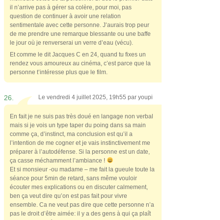
il n’arrive pas à gérer sa colère, pour moi, pas
question de continuer à avoir une relation
sentimentale avec cette personne. J’aurais trop peur
de me prendre une remarque blessante ou une baffe
le jour où je renverserai un verre d’eau (vécu).
Et comme le dit Jacques C en 24, quand tu fixes un
rendez vous amoureux au cinéma, c’est parce que la
personne t’intéresse plus que le film.
26.
Le vendredi 4 juillet 2025, 19h55 par
youpi
En fait je ne suis pas très doué en langage non verbal
mais si je vois un type taper du poing dans sa main
comme ça, d’instinct, ma conclusion est qu’il a
l’intention de me cogner et je vais instinctivement me
préparer à l’autodéfense. Si la personne est un date,
ça casse méchamment l’ambiance !
Et si monsieur -ou madame – me fait la gueule toute la
séance pour 5min de retard, sans même vouloir
écouter mes explications ou en discuter calmement,
ben ça veut dire qu’on est pas fait pour vivre
ensemble. Ca ne veut pas dire que cette personne n’a
pas le droit d’être aimée: il y a des gens à qui ça plaît