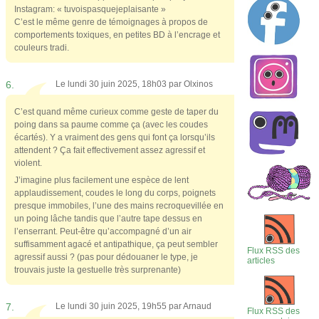
Instagram: « tuvoispasquejeplaisante »
C’est le même genre de témoignages à propos de
comportements toxiques, en petites BD à l’encrage et
couleurs tradi.
6.
Le lundi 30 juin 2025, 18h03 par
Olxinos
C’est quand même curieux comme geste de taper du
poing dans sa paume comme ça (avec les coudes
écartés). Y a vraiment des gens qui font ça lorsqu’ils
attendent ? Ça fait effectivement assez agressif et
violent.
J’imagine plus facilement une espèce de lent
applaudissement, coudes le long du corps, poignets
presque immobiles, l’une des mains recroquevillée en
un poing lâche tandis que l’autre tape dessus en
l’enserrant. Peut-être qu’accompagné d’un air
suffisamment agacé et antipathique, ça peut sembler
Flux RSS des
agressif aussi ? (pas pour dédouaner le type, je
articles
trouvais juste la gestuelle très surprenante)
7.
Le lundi 30 juin 2025, 19h55 par
Arnaud
Flux RSS des