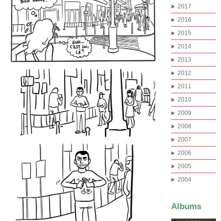
2017
2016
2015
2014
2013
2012
2011
2010
2009
2008
2007
2006
2005
2004
Albums