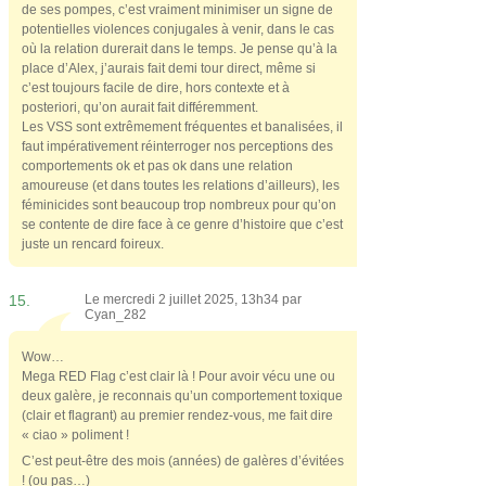
de ses pompes, c’est vraiment minimiser un signe de
potentielles violences conjugales à venir, dans le cas
où la relation durerait dans le temps. Je pense qu’à la
place d’Alex, j’aurais fait demi tour direct, même si
c’est toujours facile de dire, hors contexte et à
posteriori, qu’on aurait fait différemment.
Les VSS sont extrêmement fréquentes et banalisées, il
faut impérativement réinterroger nos perceptions des
comportements ok et pas ok dans une relation
amoureuse (et dans toutes les relations d’ailleurs), les
féminicides sont beaucoup trop nombreux pour qu’on
se contente de dire face à ce genre d’histoire que c’est
juste un rencard foireux.
15.
Le mercredi 2 juillet 2025, 13h34 par
Cyan_282
Wow…
Mega RED Flag c’est clair là ! Pour avoir vécu une ou
deux galère, je reconnais qu’un comportement toxique
(clair et flagrant) au premier rendez-vous, me fait dire
« ciao » poliment !
C’est peut-être des mois (années) de galères d’évitées
! (ou pas…)