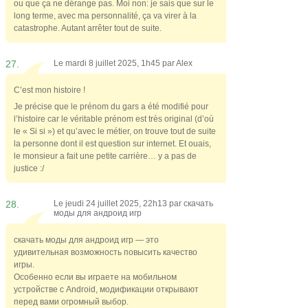
ou que ça ne dérange pas. Moi non: je sais que sur le
long terme, avec ma personnalité, ça va virer à la
catastrophe. Autant arrêter tout de suite.
27.
Le mardi 8 juillet 2025, 1h45 par
Alex
C’est mon histoire !
Je précise que le prénom du gars a été modifié pour
l’histoire car le véritable prénom est très original (d’où
le « Si si ») et qu’avec le métier, on trouve tout de suite
la personne dont il est question sur internet. Et ouais,
le monsieur a fait une petite carrière… y a pas de
justice :/
28.
Le jeudi 24 juillet 2025, 22h13 par
скачать
моды для андроид игр
скачать моды для андроид игр — это
удивительная возможность повысить качество
игры.
Особенно если вы играете на мобильном
устройстве с Android, модификации открывают
перед вами огромный выбор.