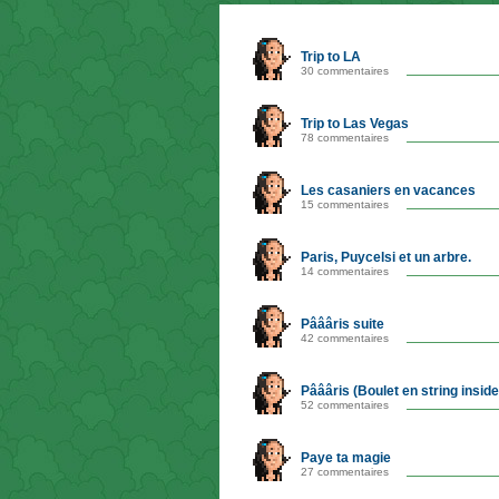
Trip to LA
30 commentaires
Trip to Las Vegas
78 commentaires
Les casaniers en vacances
15 commentaires
Paris, Puycelsi et un arbre.
14 commentaires
Pâââris suite
42 commentaires
Pâââris (Boulet en string inside
52 commentaires
Paye ta magie
27 commentaires