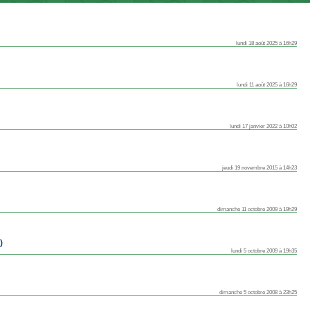
lundi 18 août 2025 à 16h29
lundi 11 août 2025 à 16h29
lundi 17 janvier 2022 à 10h02
jeudi 19 novembre 2015 à 14h23
dimanche 11 octobre 2009 à 19h29
)
lundi 5 octobre 2009 à 19h35
dimanche 5 octobre 2008 à 23h25