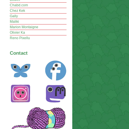
Chabd.com
Chez Kek
Gally
Maliki
Marion Montaigne
Olivier Ka
Reno Pixellu
Contact