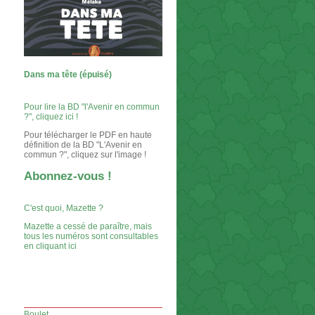
Dans ma tête (épuisé)
Pour lire la BD "l'Avenir en commun
?", cliquez ici !
Pour télécharger le PDF en haute
définition de la BD "L'Avenir en
commun ?", cliquez sur l'image !
Abonnez-vous !
C'est quoi, Mazette ?
Mazette a cessé de paraître, mais
tous les numéros sont consultables
en cliquant ici
Boulet