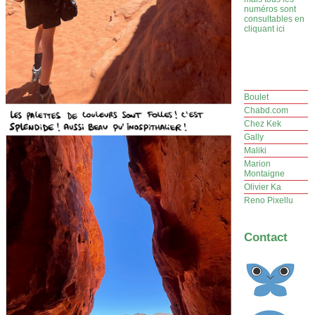
numéros sont
consultables en
cliquant ici
Boulet
Chabd.com
Chez Kek
Gally
Maliki
Marion
Montaigne
Olivier Ka
Reno Pixellu
Contact