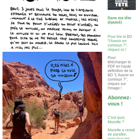
Dans ma tête
(épuisé)
Pour lire la BD
"l'Avenir en
commun ?",
cliquez ici !
Pour
télécharger le
PDF en haute
définition de la
BD "L'Avenir en
commun ?",
cliquez sur
l'image !
Abonnez-
vous !
C'est quoi,
Mazette ?
Mazette a cessé
de paraître,
mais tous les