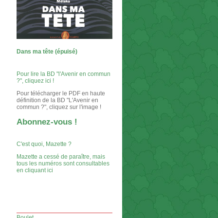
Dans ma tête (épuisé)
Pour lire la BD "l'Avenir en commun
?", cliquez ici !
Pour télécharger le PDF en haute
définition de la BD "L'Avenir en
commun ?", cliquez sur l'image !
Abonnez-vous !
C'est quoi, Mazette ?
Mazette a cessé de paraître, mais
tous les numéros sont consultables
en cliquant ici
Boulet