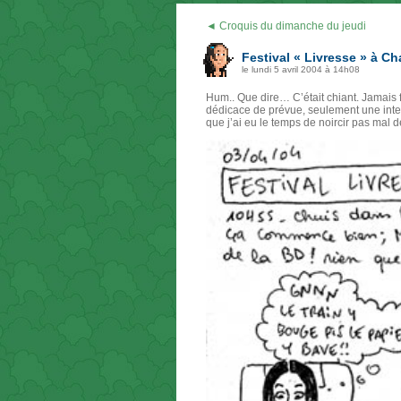
◄ Croquis du dimanche du jeudi
Festival « Livresse » à Ch
le lundi 5 avril 2004 à 14h08
Hum.. Que dire… C’était chiant. Jamais 
dédicace de prévue, seulement une inte
que j’ai eu le temps de noircir pas ma