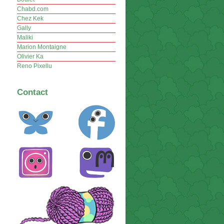
Chabd.com
Chez Kek
Gally
Maliki
Marion Montaigne
Olivier Ka
Reno Pixellu
Contact