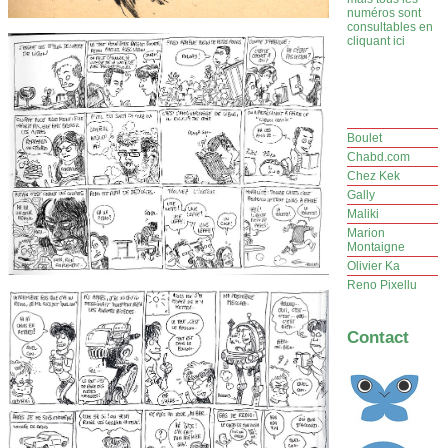
numéros sont
consultables en
cliquant ici
Boulet
Chabd.com
Chez Kek
Gally
Maliki
Marion
Montaigne
Olivier Ka
Reno Pixellu
Contact