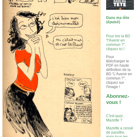
Dans ma tête
(épuisé)
Pour lire la BD
"l'Avenir en
commun ?",
cliquez ici !
Pour
télécharger le
PDF en haute
définition de la
BD "L'Avenir en
commun ?",
cliquez sur
l'image !
Abonnez-
vous !
C'est quoi,
Mazette ?
Mazette a cessé
de paraître,
mais tous les