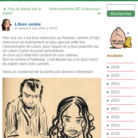
Rechercher :
◄ Trop de plaisir tue le
Notre première BD à deuuuux !
plaisir
►
Libon comix
le samedi 8 mai 2004 à 23h11
Hier soir, on s’est tous retrouvés au Palmier, comme d’hab’,
mais pour un événement un peu special cette fois ;
l’anniversaire de Libon, pour lequel on a tous planché sur
un Libon Comix les jours précédents.
Je crois qu’il était très content de son cadeau.
Archives
Bon et comme d’habitude, c’est Boulet qui a le plus noirci
de papier dans mes carnets…
2026
Voilà un condensé de la soirée par dessins interposés :
2025
2024
2023
2022
2021
2020
2019
2018