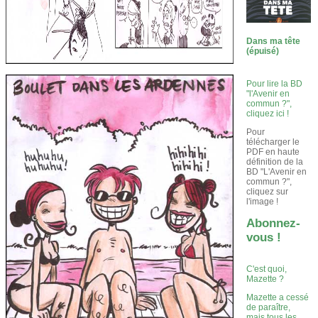
Dans ma tête
(épuisé)
Pour lire la BD
"l'Avenir en
commun ?",
cliquez ici !
Pour
télécharger le
PDF en haute
définition de la
BD "L'Avenir en
commun ?",
cliquez sur
l'image !
Abonnez-
vous !
C'est quoi,
Mazette ?
Mazette a cessé
de paraître,
mais tous les