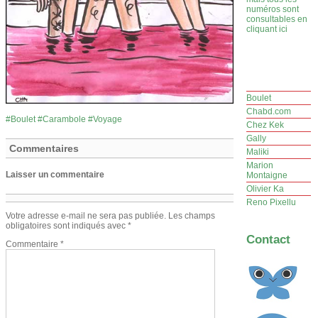
numéros sont
consultables en
cliquant ici
Boulet
Chabd.com
Boulet
Carambole
Voyage
Chez Kek
Gally
Commentaires
Maliki
Marion
Laisser un commentaire
Montaigne
Olivier Ka
Reno Pixellu
Votre adresse e-mail ne sera pas publiée.
Les champs
obligatoires sont indiqués avec
*
Contact
Commentaire
*