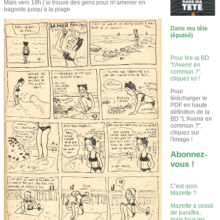
Mais vers 18h j’ai trouvé des gens pour m’amener en
bagnole jusqu’à la plage
Dans ma tête
(épuisé)
Pour lire la BD
"l'Avenir en
commun ?",
cliquez ici !
Pour
télécharger le
PDF en haute
définition de la
BD "L'Avenir en
commun ?",
cliquez sur
l'image !
Abonnez-
vous !
C'est quoi,
Mazette ?
Mazette a cessé
de paraître,
mais tous les