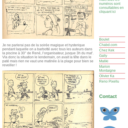
numéros sont
consultables en
cliquant ici
Boulet
Chabd.com
Je ne parlerai pas de la soirée magique et hysterique
pendant laquelle on a barbotté avec tous les auteurs dans
Chez Kek
la piscine à 30° de René, l’organisateur, jusque 3h du mat’.
Gally
Vla donc la situation le lendemain, on avait la tête dans le
paté mais rien ne vaut une matinée à la plage pour bien se
Maliki
reveiller !
Marion
Montaigne
Olivier Ka
Reno Pixellu
Contact