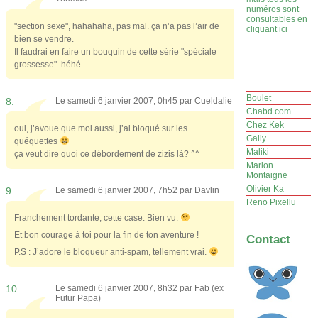
numéros sont
consultables en
"section sexe", hahahaha, pas mal. ça n’a pas l’air de
cliquant ici
bien se vendre.
Il faudrai en faire un bouquin de cette série "spéciale
grossesse". héhé
Boulet
8.
Le samedi 6 janvier 2007, 0h45 par
Cueldalie
Chabd.com
Chez Kek
oui, j’avoue que moi aussi, j’ai bloqué sur les
Gally
quéquettes
Maliki
ça veut dire quoi ce débordement de zizis là? ^^
Marion
Montaigne
Olivier Ka
9.
Le samedi 6 janvier 2007, 7h52 par
Davlin
Reno Pixellu
Franchement tordante, cette case. Bien vu.
Et bon courage à toi pour la fin de ton aventure !
Contact
P.S : J’adore le bloqueur anti-spam, tellement vrai.
10.
Le samedi 6 janvier 2007, 8h32 par
Fab (ex
Futur Papa)