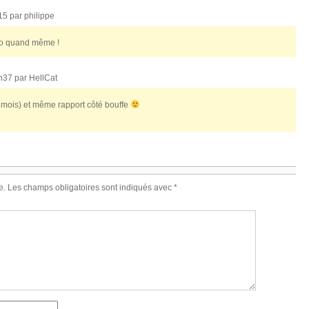
h15 par
philippe
do quand même !
0h37 par
HellCat
17 mois) et même rapport côté bouffe
e.
Les champs obligatoires sont indiqués avec
*