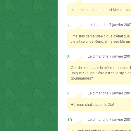
elle remue la queue aussi Melaka, q
7.
Le dimanche 7 janvier 200
j’me suis demandée c’que c’était que 
c’était celui de Reno. il me semble u
8.
Le dimanche 7 janvier 200
Oui! Je me posais la même question! M
unique? Ou peut être est ce le stylo 
gourmandes?
9.
Le dimanche 7 janvier 200
Hé! mon chat s’appelle Zia!
10.
Le dimanche 7 janvier 200
irk !! euh oui euh je me suis plantée 