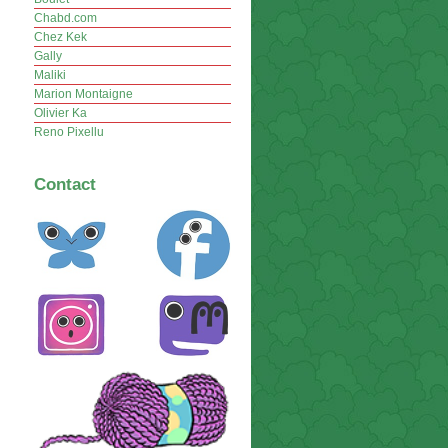
Chabd.com
Chez Kek
Gally
Maliki
Marion Montaigne
Olivier Ka
Reno Pixellu
Contact