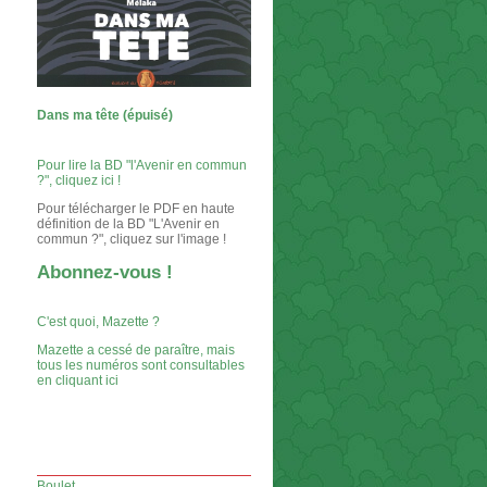
Dans ma tête (épuisé)
Pour lire la BD "l'Avenir en commun
?", cliquez ici !
Pour télécharger le PDF en haute
définition de la BD "L'Avenir en
commun ?", cliquez sur l'image !
Abonnez-vous !
C'est quoi, Mazette ?
Mazette a cessé de paraître, mais
tous les numéros sont consultables
en cliquant ici
Boulet