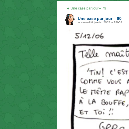
◄ Une case par jour – 79
Une case par jour – 80
le samedi 6 janvier 2007 à 19h59