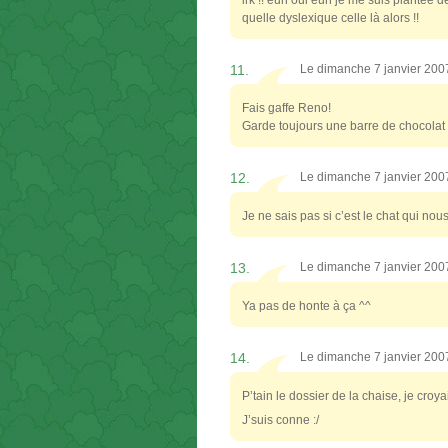
quelle dyslexique celle là alors !!
11.
Le dimanche 7 janvier 200
Fais gaffe Reno!
Garde toujours une barre de chocolat 
12.
Le dimanche 7 janvier 200
Je ne sais pas si c’est le chat qui nou
13.
Le dimanche 7 janvier 200
Ya pas de honte à ça ^^
14.
Le dimanche 7 janvier 200
P’tain le dossier de la chaise, je croya
J’suis conne :/