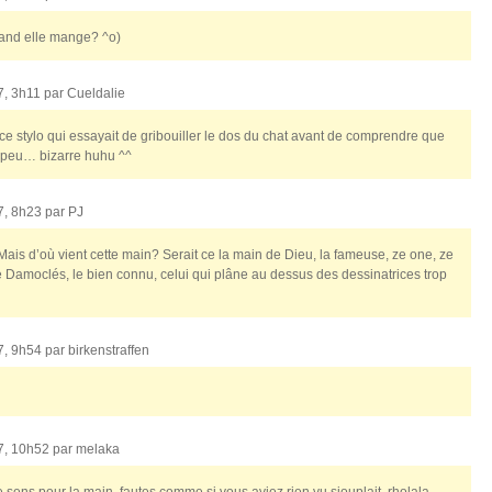
uand elle mange? ^o)
7, 3h11 par
Cueldalie
ce stylo qui essayait de gribouiller le dos du chat avant de comprendre que
n peu… bizarre huhu ^^
7, 8h23 par
PJ
ais d’où vient cette main? Serait ce la main de Dieu, la fameuse, ze one, ze
de Damoclés, le bien connu, celui qui plâne au dessus des dessinatrices trop
7, 9h54 par
birkenstraffen
7, 10h52 par
melaka
de sens pour la main, fautes comme si vous aviez rien vu siouplait, rholala