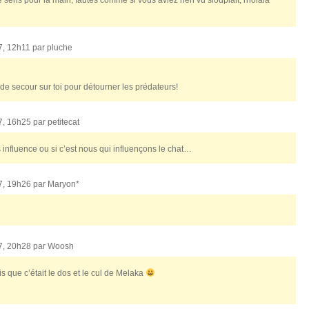
7, 12h11 par
pluche
de secour sur toi pour détourner les prédateurs!
7, 16h25 par
petitecat
s influence ou si c’est nous qui influençons le chat…
7, 19h26 par
Maryon*
7, 20h28 par
Woosh
is que c’était le dos et le cul de Melaka