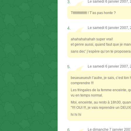
3.
Le samedi 6 janvier 2007,
Ttttttttttttttttt ! T’as pas honte ?
4.
Le samedi 6 janvier 2007,
ahahahahahah super vrai!
et genre aussi, quand faut que je ma
sans dec’ j’espère qu’on te proposera
5.
Le samedi 6 janvier 2007,
beueueueuh l’autre, je sais, c’est ton
comprendre !!!
Les fringales de la femme enceinte, q
vu en temps normal.
Moi, enceinte, au resto à 18h30, quand
"!!!! OUI !!!, je vais reprendre un DEU
hi hi hi
6.
Le dimanche 7 janvier 200