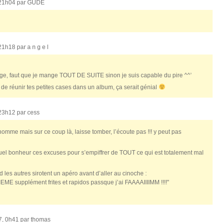
 21h04 par
GUDE
 21h18 par
a n g e l
nge, faut que je mange TOUT DE SUITE sinon je suis capable du pire ^^’
 de réunir tes petites cases dans un album, ça serait génial
 23h12 par
cess
 homme mais sur ce coup là, laisse tomber, l’écoute pas !!! y peut pas
uel bonheur ces excuses pour s’empiffrer de TOUT ce qui est totalement mal
 les autres sirotent un apéro avant d’aller au cinoche :
XIEME supplément frites et rapidos passque j’ai FAAAAIIIIMM !!!!"
7, 0h41 par
thomas