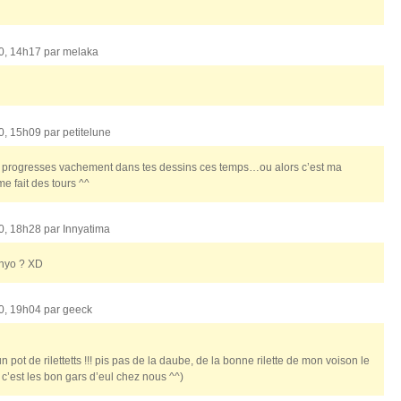
10, 14h17 par
melaka
10, 15h09 par
petitelune
 tu progresses vachement dans tes dessins ces temps…ou alors c’est ma
 fait des tours ^^
10, 18h28 par
Innyatima
onyo ? XD
10, 19h04 par
geeck
n pot de rilettetts !!! pis pas de la daube, de la bonne rilette de mon voison le
s c’est les bon gars d’eul chez nous ^^)