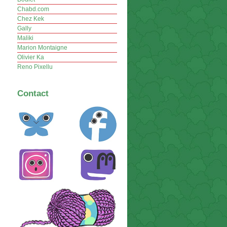
Chabd.com
Chez Kek
Gally
Maliki
Marion Montaigne
Olivier Ka
Reno Pixellu
Contact