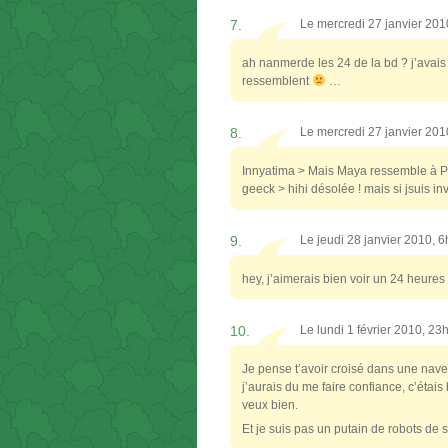
7.
Le mercredi 27 janvier 20
ah nanmerde les 24 de la bd ? j’avais 
ressemblent
…
8.
Le mercredi 27 janvier 20
Innyatima > Mais Maya ressemble à Po
geeck > hihi désolée ! mais si jsuis i
9.
Le jeudi 28 janvier 2010, 
hey, j’aimerais bien voir un 24 heures
10.
Le lundi 1 février 2010, 2
Je pense t’avoir croisé dans une navet
j’aurais du me faire confiance, c’étai
veux bien.
Et je suis pas un putain de robots de