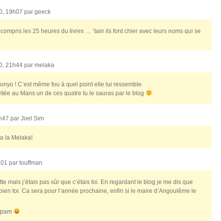
10, 19h07 par
geeck
compris les 25 heures du livres … ‘tain ils font chier avec leurs noms qui se
10, 21h44 par
melaka
nyo ! C’est même fou à quel point elle lui ressemble.
nvitée au Mans un de ces quatre tu le sauras par le blog
6h47 par
Joel Sim
 a la Melaka!
3h01 par
touffman
te mais j’étais pas sûr que c’étais toi. En regardant le blog je me dis que
s bien toi. Ca sera pour l’année prochaine, enfin si le maire d’Angoulême le
 spam