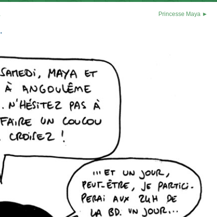
a
Princesse Maya ►
…