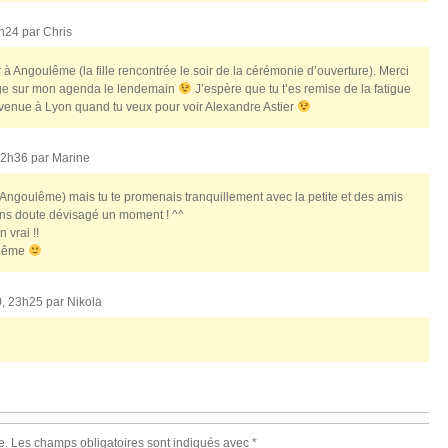
0h24 par
Chris
r à Angoulême (la fille rencontrée le soir de la cérémonie d’ouverture). Merci
vage sur mon agenda le lendemain
J’espère que tu t’es remise de la fatigue
venue à Lyon quand tu veux pour voir Alexandre Astier
 22h36 par
Marine
 à Angoulême) mais tu te promenais tranquillement avec la petite et des amis
 sans doute dévisagé un moment ! ^^
 vrai !!
oulême
0, 23h25 par
Nikola
e.
Les champs obligatoires sont indiqués avec
*