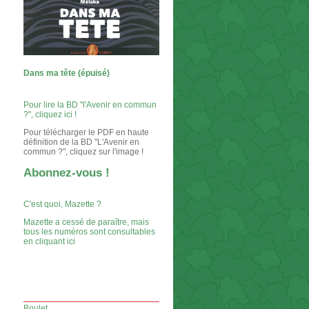
Dans ma tête (épuisé)
Pour lire la BD "l'Avenir en commun
?", cliquez ici !
Pour télécharger le PDF en haute
définition de la BD "L'Avenir en
commun ?", cliquez sur l'image !
Abonnez-vous !
C'est quoi, Mazette ?
Mazette a cessé de paraître, mais
tous les numéros sont consultables
en cliquant ici
Boulet