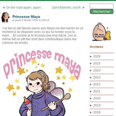
Rechercher :
◄ On the road again, again…
Zaint Balentin, snurfl. ►
Princesse Maya
le jeudi 4 février 2010 à 22h14
J’ai fait ce ptit dessin parce que Maya me fait marrer en ce
moment à se déguiser avec ce qui lui tombe sous la
main… Et comme je le trouvais pas trop bâclé, j’en ai
même fait un ptit tee-shirt (lien comboutique dans ma
colonne de droite).
Archives
2026
2025
2024
2023
2022
2021
2020
2019
2018