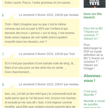
Entre Laurel, Pacco, l’autre grumeau et j’en passe…
Dans ma tête
6.
Le vendredi 5 février 2010, 10h26 par
melaka
(épuisé)
Troll > Bah j’imagine que vu que c’est le même
Pour lire la BD
cerveau qui est occupé à 95% par l’enfant et qui
"l'Avenir en
dessine des trucs « persos » sur le blog, c’est somme
commun ?",
toute assez logique de voir ladite préoccupation
cliquez ici !
ressortir dans les dessins, non ?
Pour
télécharger le
PDF en haute
7.
Le vendredi 5 février 2010, 10h39 par
Troll
définition de la
BD "L'Avenir en
commun ?",
Et il n’est pas question d’une banale note de blog, là…
cliquez sur
Mais d’un visu pour un tee-shirt mis en vente….
l'image !
Donc franchement…
Abonnez-
vous !
8.
Le vendredi 5 février 2010, 10h47 par
melaka
C'est quoi,
ben, oui, j’ai fait un tee-shirt que j’ai commandé tout de
Mazette ?
suite parce que je l’ai fait pour moi, et pour ma maman,
Mazette a cessé
et ensuite je me suis dit « bah, il est mignon comme
de paraître,
modèle, peut-être que certains jeunes parents fans de
mais tous les