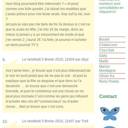
mon blog pourraient être interessés ? » et pouf,
numéros sont
consultables en
comme une folle guedin, j’ai laissé les modèles que
cliquant ici
j’avais prévus pour moi toute seule. trop ouf la vie, non
?
(et puis je vais pas me faire de fric là dessus si c’est ce
que tu avais en tête, j’ai mis 1€ de marge, donc au
mieux si jamais y a un mouvement de mode et que
Boulet
j’en vends 2, j’aurai 2€ ! la folie, je pourrai m’acheter
un demi-journal TV !)
Chabd.com
Chez Kek
Gally
9.
Le vendredi 5 février 2010, 11h04 par
zbyz
Maliki
Marion
moi j’aime bien , je trouve que c’est plus interessant de
Montaigne
le voir en post plutot que de ne pas le voir . et puis tu
Olivier Ka
explique que ta fille se deguise et que donc tu l’a
Reno Pixellu
dessinée … Je trouve que c’est une demarche
honnete. et puis le commerce est une chose on ne
Contact
peut plus normale.C’est comme les gens qui refusent
d’acheter des cds dit "commerciaux" ou d’autre
chose… Bah je trouve que c’est cons.
10.
Le vendredi 5 février 2010, 11h07 par
Troll