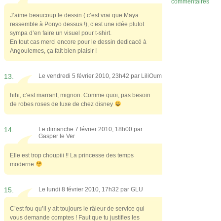
commentaires
J’aime beaucoup le dessin ( c’est vrai que Maya
ressemble à Ponyo dessus !), c’est une idée plutot
sympa d’en faire un visuel pour t-shirt.
En tout cas merci encore pour le dessin dedicacé à
Angoulemes, ça fait bien plaisir !
13.
Le vendredi 5 février 2010, 23h42 par
LiliOum
hihi, c’est marrant, mignon. Comme quoi, pas besoin
de robes roses de luxe de chez disney
14.
Le dimanche 7 février 2010, 18h00 par
Gasper le Ver
Elle est trop choupiii !! La princesse des temps
moderne
15.
Le lundi 8 février 2010, 17h32 par
GLU
C’est fou qu’il y ait toujours le râleur de service qui
vous demande comptes ! Faut que tu justifies les