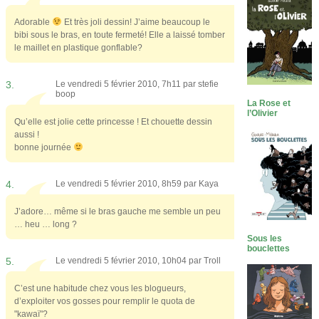
Adorable
Et très joli dessin! J’aime beaucoup le
bibi sous le bras, en toute fermeté! Elle a laissé tomber
le maillet en plastique gonflable?
3.
Le vendredi 5 février 2010, 7h11 par
stefie
boop
La Rose et
l’Olivier
Qu’elle est jolie cette princesse ! Et chouette dessin
aussi !
bonne journée
4.
Le vendredi 5 février 2010, 8h59 par
Kaya
J’adore… même si le bras gauche me semble un peu
… heu … long ?
Sous les
bouclettes
5.
Le vendredi 5 février 2010, 10h04 par
Troll
C’est une habitude chez vous les blogueurs,
d’exploiter vos gosses pour remplir le quota de
"kawaï"?