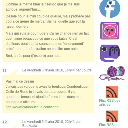
Comme je mérite bien le pseudo que je me suis
attribué, aujourd’hui….
Désolé pour le mini coup de gueule, mais j’adhère pas
trop à ce genre de mercantilisme, quelle que soit la
raison derrière.
Mais qui suis je pour juger? Ca ne change rien au fait
que j’aime beaucoup ce que vous faîtes. C’est
d’ailleurs peut être la source de mon "énervement"
précédent… La frustration ne pas lire une note…
Bref, à très pour (j’espère) une note.
11.
Le vendredi 5 février 2010, 14h44 par
Loutre
Pas mal ce dessin
J’avais pas vu que tu avais ta boutique Comboutique !
Celle de Reno je l’avais deja parcourue il y a
quelques temps, et ajoutée à mes liens dans ma
Flux RSS des
boutique d’ailleurs !
articles
http://www.comboutique.com/shop/..
.
12.
Le vendredi 5 février 2010, 22h41 par
Flux RSS des
Badkoala