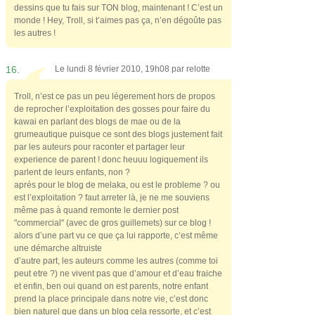
dessins que tu fais sur TON blog, maintenant ! C’est un
monde ! Hey, Troll, si t’aimes pas ça, n’en dégoûte pas
les autres !
16.
Le lundi 8 février 2010, 19h08 par
relotte
Troll, n’est ce pas un peu légerement hors de propos
de reprocher l’exploitation des gosses pour faire du
kawai en parlant des blogs de mae ou de la
grumeautique puisque ce sont des blogs justement fait
par les auteurs pour raconter et partager leur
experience de parent ! donc heuuu logiquement ils
parlent de leurs enfants, non ?
aprés pour le blog de melaka, ou est le probleme ? ou
est l’exploitation ? faut arreter là, je ne me souviens
même pas à quand remonte le dernier post
"commercial" (avec de gros guillemets) sur ce blog !
alors d’une part vu ce que ça lui rapporte, c’est même
une démarche altruiste
d’autre part, les auteurs comme les autres (comme toi
peut etre ?) ne vivent pas que d’amour et d’eau fraiche
et enfin, ben oui quand on est parents, notre enfant
prend la place principale dans notre vie, c’est donc
bien naturel que dans un blog cela ressorte, et c’est