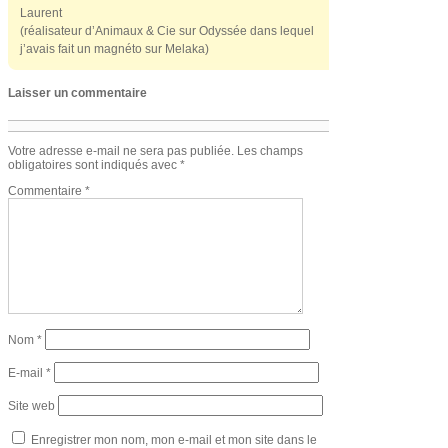
Laurent
(réalisateur d’Animaux & Cie sur Odyssée dans lequel
j’avais fait un magnéto sur Melaka)
Laisser un commentaire
Votre adresse e-mail ne sera pas publiée.
Les champs
obligatoires sont indiqués avec
*
Commentaire
*
Nom
*
E-mail
*
Site web
Enregistrer mon nom, mon e-mail et mon site dans le