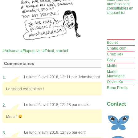
numéros sont
consultables en
cliquant ici
Boulet
Chabd.com
Artisanat
Etapedevie
Tricot, crochet
Chez Kek
Gally
Commentaires
Maliki
Marion
Montaigne
1.
Le lundi 9 avril 2018, 12h11 par
Jehoshaphat
Olivier Ka
Reno Pixellu
Le snood est sublime !
Contact
2.
Le lundi 9 avril 2018, 12h28 par
melaka
Merci !
3.
Le lundi 9 avril 2018, 12h35 par
edith