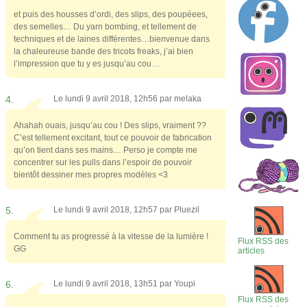
et puis des housses d’ordi, des slips, des poupéees,
des semelles… Du yarn bombing, et tellement de
techniques et de laines différentes…bienvenue dans
la chaleureuse bande des tricots freaks, j’ai bien
l’impression que tu y es jusqu’au cou…
4.
Le lundi 9 avril 2018, 12h56 par
melaka
Ahahah ouais, jusqu’au cou ! Des slips, vraiment ??
C’est tellement excitant, tout ce pouvoir de fabrication
qu’on tient dans ses mains… Perso je compte me
concentrer sur les pulls dans l’espoir de pouvoir
bientôt dessiner mes propres modèles <3
5.
Le lundi 9 avril 2018, 12h57 par
Pluezil
Comment tu as progressé à la vitesse de la lumière !
Flux RSS des
GG
articles
6.
Le lundi 9 avril 2018, 13h51 par
Youpi
Flux RSS des