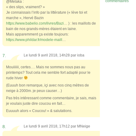
commentaires
@Melaka :
« des slips, vraiment? »
Je connaissais l’info par la littérature (« lève toi et
marche », Hervé Bazin
https://www.babelio.com/livres/Bazi
… ) : les maillots de
bain de nos grands-mères étaient en laine.
Mais apparemment ça existe toujours:
https://www.phildar.fr/modele-maill
…
7.
Le lundi 9 avril 2018, 14h28 par
ioba
Mouiiiiii, certes…. Mais ne sommes nous pas au
printemps? Tout cela me semble fort adapté pour le
rude hiver
(Euuuh bon remarque, içi avec nos cinq mètres de
neige à 2000m. je peux causer…)
Pas très intéressant comme commentaire, je sais, mais
je voulais juste dire coucou en fait…
Euuuuh alors « Coucou! » & salutations.
8.
Le lundi 9 avril 2018, 17h12 par
MNeige