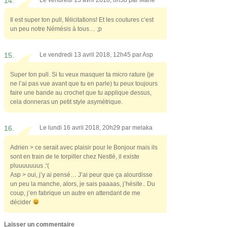
14.
Il est super ton pull, félicitations! Et les coutures c’est
un peu notre Némésis à tous… ;p
15.
Le vendredi 13 avril 2018, 12h45 par
Asp
Super ton pull. Si tu veux masquer ta micro rature (je
ne l’ai pas vue avant que tu en parle) tu peux toujours
faire une bande au crochet que tu applique dessus,
cela donneras un petit style asymétrique.
16.
Le lundi 16 avril 2018, 20h29 par
melaka
Adrien > ce serait avec plaisir pour le Bonjour mais ils
sont en train de le torpiller chez Nestlé, il existe
pluuuuuuus :'(
Asp > oui, j’y ai pensé… J’ai peur que ça alourdisse
un peu la manche, alors, je sais paaaas, j’hésite.. Du
coup, j’en fabrique un autre en attendant de me
décider
Laisser un commentaire