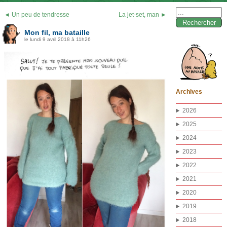
Rechercher :
◄ Un peu de tendresse
La jet-set, man ►
Mon fil, ma bataille
le lundi 9 avril 2018 à 11h26
Archives
2026
2025
2024
2023
2022
2021
2020
2019
2018