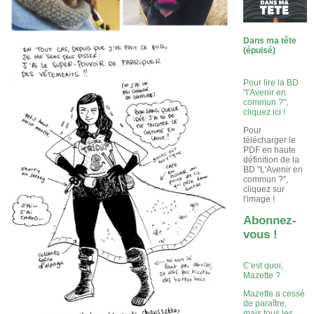
Dans ma tête
(épuisé)
Pour lire la BD
"l'Avenir en
commun ?",
cliquez ici !
Pour
télécharger le
PDF en haute
définition de la
BD "L'Avenir en
commun ?",
cliquez sur
l'image !
Abonnez-
vous !
C'est quoi,
Mazette ?
Mazette a cessé
de paraître,
mais tous les