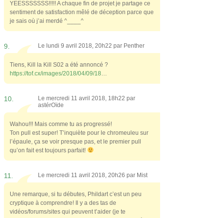
YEESSSSSSS!!!!! A chaque fin de projet je partage ce
sentiment de satisfaction mêlé de déception parce que
je sais où j’ai merdé ^____^
9.
Le lundi 9 avril 2018, 20h22 par
Penther
Tiens, Kill la Kill S02 a été annoncé ?
https://tof.cx/images/2018/04/09/18
…
10.
Le mercredi 11 avril 2018, 18h22 par
astérOïde
Wahou!!! Mais comme tu as progressé!
Ton pull est super! T’inquiète pour le chromeuleu sur
l’épaule, ça se voir presque pas, et le premier pull
qu’on fait est toujours parfait!
11.
Le mercredi 11 avril 2018, 20h26 par
Mist
Une remarque, si tu débutes, Phildart c’est un peu
cryptique à comprendre! Il y a des tas de
vidéos/forums/sites qui peuvent t’aider (je te