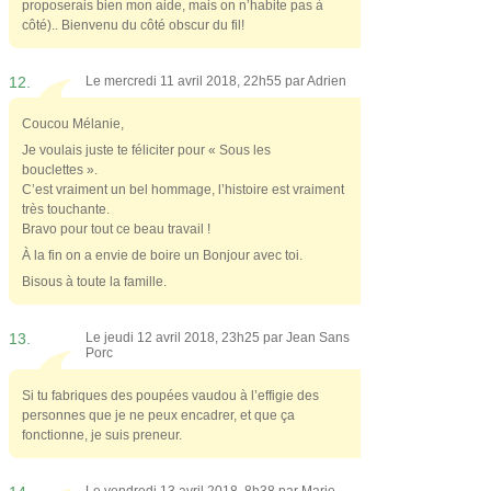
proposerais bien mon aide, mais on n’habite pas à
côté).. Bienvenu du côté obscur du fil!
12.
Le mercredi 11 avril 2018, 22h55 par
Adrien
Coucou Mélanie,
Je voulais juste te féliciter pour « Sous les
bouclettes ».
C’est vraiment un bel hommage, l’histoire est vraiment
très touchante.
Bravo pour tout ce beau travail !
À la fin on a envie de boire un Bonjour avec toi.
Bisous à toute la famille.
13.
Le jeudi 12 avril 2018, 23h25 par
Jean Sans
Porc
Si tu fabriques des poupées vaudou à l’effigie des
personnes que je ne peux encadrer, et que ça
fonctionne, je suis preneur.
Le vendredi 13 avril 2018, 8h38 par
Marie